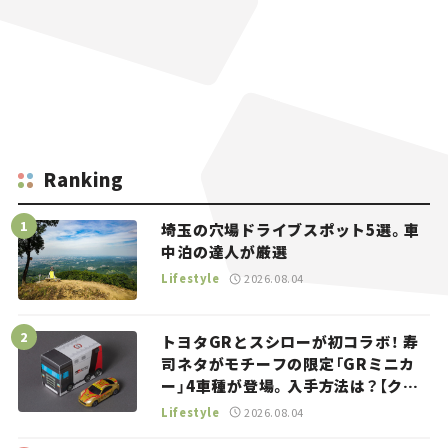
Ranking
埼玉の穴場ドライブスポット5選。車
中泊の達人が厳選
Lifestyle
2026.08.04
トヨタGRとスシローが初コラボ！ 寿
司ネタがモチーフの限定「GRミニカ
ー」4車種が登場。入手方法は？【クル
マとホビー】
Lifestyle
2026.08.04