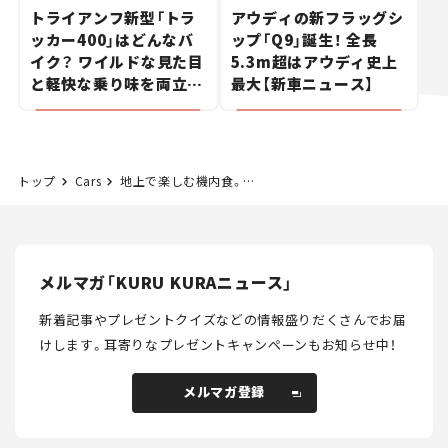
トライアンフ新型「トラ
アウディの新フラッグシ
ッカー400」はどんなバ
ップ「Q9」誕生！ 全長
イク？ ワイルドな見た目
5.3m超はアウディ史上
と軽快な乗り味を両立し
最大【新車ニュース】
た400ccフラットトラッ
カー【試乗レビュー】
トップ
Cars
地上で楽しむ機内食。通販やレストランコラボを期間限定で実施中
メルマガ「KURU KURAニュース」
新着記事やプレゼントクイズなどの情報盛りだくさんでお届
けします。
耳寄りなプレゼントキャンペーンもお知らせ中！
メルマガ登録