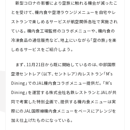
新型コロナの影響により空旅に触れる機会が減ったこ
とを受けて、機内食や空港ラウンジメニューを自宅やレ
ストランで楽しめるサービスが航空関係各社で実施され
ている。機内食工場監修のコラボメニューや、機内食の
冷凍食品の通信販売など、地上にいながら「空の旅」を楽
しめるサービスをご紹介しよう。
まず、
11
月
21
日から既に開始しているのは、中部国際
空港セントレア（以下、セントレア）内レストラン「
M’s
Dining
」での
JAL
機内食コラボメニュー提供だ。「
M’s
Dining
」を運営する株式会社名鉄レストランと
JAL
が共
同で考案した特別企画で、提供する機内食メニューは実
際にの
JAL
国際線機内食メニューをベースにアレンジを
加え仕上げたものになっている。