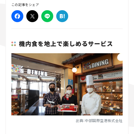
この記事をシェア
スズキ ジムニー｜Suzuki Jimny
スズキ｜Suzuki
マツダ｜Mazda
マツダ ロードスター｜Mazda Roadster
機内食を地上で楽しめるサービス
出典：中部国際空港株式会社