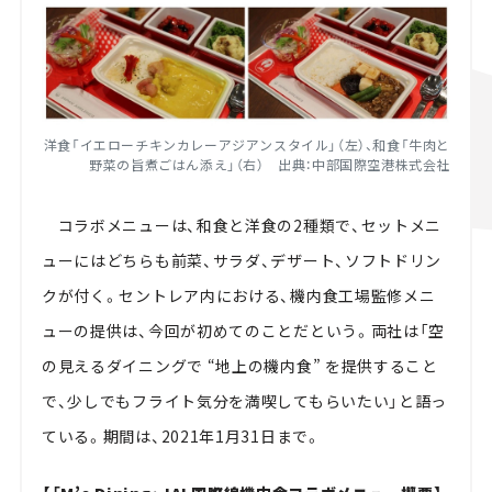
洋食「イエローチキンカレーアジアンスタイル」（左）、和食「牛肉と
野菜の旨煮ごはん添え」（右） 出典：中部国際空港株式会社
コラボメニューは、和食と洋食の
2
種類で、セットメニ
ューにはどちらも前菜、サラダ、デザート、ソフトドリン
クが付く。セントレア内における、機内食工場監修メニ
ューの提供は、今回が初めてのことだという。両社は「空
の見えるダイニングで “地上の機内食” を提供すること
で、少しでもフライト気分を満喫してもらいたい」と語っ
ている。期間は、
2021
年
1
月
31
日まで。