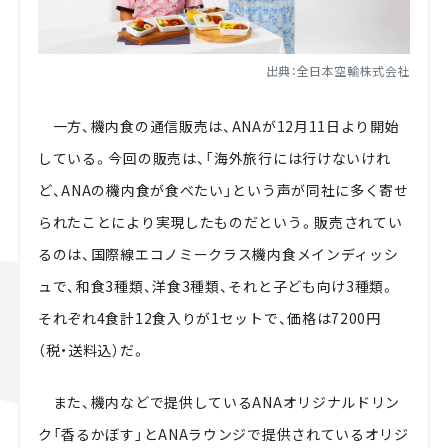
出典：全日本空輸株式会社
一方、機内食の通信販売は、
ANA
が
12
月
11
日より開始
している。今回の販売は、「海外旅行には行けないけれ
ど、
ANA
の機内食が食べたい」という声が同社に多く寄せ
られたことにより実現したものだという。販売されてい
るのは、国際線エコノミークラス機内食メインディッシ
ュで、和食
3
種類、洋食
3
種類、それと子ども向け
3
種類。
それぞれ
4
食計
12
食入りが1セットで、価格は
7200
円
（税・送料込）だ。
また、機内などで提供している
ANA
オリジナルドリン
ク「香るかぼす」と
ANA
ラウンジで提供されているオリジ