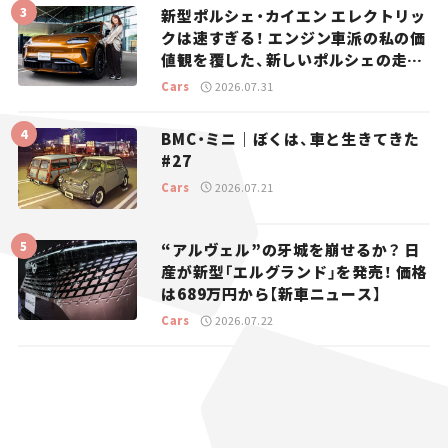
新型ポルシェ・カイエン エレクトリッ
クは速すぎる！ エンジン車派の私の価
値観を覆した、新しいポルシェの走
り。
Cars
2026.07.31
BMC・ミニ｜ぼくは、車と生きてきた
#27
Cars
2026.07.21
“アルヴェル”の牙城を崩せるか？ 日
産が新型「エルグランド」を発売！ 価格
は689万円から【新車ニュース】
Cars
2026.07.22