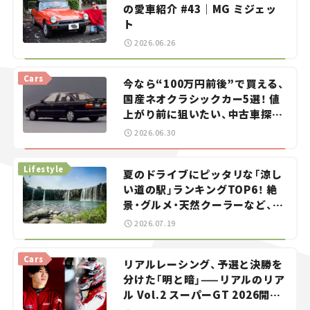
の愛車紹介 #43｜MG ミジェッ
ト
2026.06.26
Cars
今なら“100万円前後”で買える、
国産ネオクラシックカー5選！ 値
上がり前に狙いたい、中古車探し
をお手伝い――ちょっとイケてるマ
2026.06.30
イカー選び #02
Lifestyle
夏のドライブにピッタリな「涼し
い道の駅」ランキングTOP6！ 絶
景・グルメ・天然クーラーなど、避
暑におすすめのスポットを紹介
2026.07.19
【道の駅マニアの推し駅ガイド】
vol.15
Cars
リアルレーシング、予選と決勝を
分けた「明と暗」——リアルのリア
ル Vol.2 スーパーGT 2026開幕
戦 岡山国際サーキット