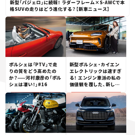
新型「パジェロ」に続報！ ラダーフレーム×S-AWCで本
格SUVの走りはどう進化する？【新車ニュース】
ポルシェは「PTV」で走
新型ポルシェ・カイエン
りの質をどう高めたの
エレクトリックは速すぎ
か？——河村康彦の「ポル
る！ エンジン車派の私の
シェは凄い！」#16
価値観を覆した、新しい
ポルシェの走り。