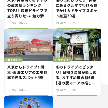
の道の駅ランキング
にあるクルマで行けるお
TOP5！ 週末ドライブで
でかけ＆ドライブスポッ
立ち寄りたい、魅力満載
ト厳選20選
の施設を紹介【道の駅マ
2026.06.22
2026.05.25
ニアの推し駅ガイド】
vol.14
Lifestyle
Lifestyle
東京からドライブ！ 関
冬のドライブにピッタ
東・東海エリアの工場見
リ！ 日帰り温泉が楽しめ
学できるスポット4選
る、おすすめ道の駅6選
【道の駅マニアの推し駅
ガイド】vol.13
2026.04.23
2026.01.30