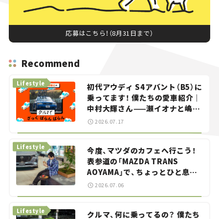
応募はこちら！（8月31日まで）
Recommend
Lifestyle
初代アウディ S4アバント（B5）に
乗ってます！ 僕たちの愛車紹介｜
中村大輝さん——瀬イオナと嶋田
智之の「クルマでざっくばらんば
2026.07.17
らん！」＃20
Lifestyle
今度、マツダのカフェへ行こう！
表参道の「MAZDA TRANS
AOYAMA」で、ちょっとひと息。
——連載｜CCGとクルマでどうす
2026.07.06
る？＜第13回＞
Lifestyle
クルマ、何に乗ってるの？ 僕たち