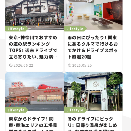
Lifestyle
Lifestyle
東京・神奈川でおすすめ
雨の日にぴったり！ 関東
の道の駅ランキング
にあるクルマで行けるお
TOP5！ 週末ドライブで
でかけ＆ドライブスポッ
立ち寄りたい、魅力満載
ト厳選20選
の施設を紹介【道の駅マ
2026.06.22
2026.05.25
ニアの推し駅ガイド】
vol.14
Lifestyle
Lifestyle
東京からドライブ！ 関
冬のドライブにピッタ
東・東海エリアの工場見
リ！ 日帰り温泉が楽しめ