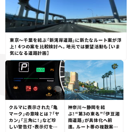
東京～千葉を結ぶ「新湾岸道路」に新たなルート案が浮
上！ 4つの案を比較検討へ。地元では要望活動も【いま
気になる道路計画】
クルマに表示された「亀
神奈川～静岡を結
マーク」の意味とは？「ヤ
ぶ！“第3の東名”「伊豆湘
カン」「三角に！」など珍
南道路」が具体化へ前
しい警告灯・表示灯を解
進。ルート帯の複数案検