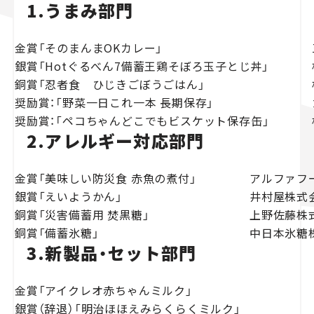
1.うまみ部門
金賞「そのまんまOKカレー」
銀賞「Hotぐるべん7備蓄王鶏そぼろ玉子とじ丼」
銅賞「忍者食 ひじきごぼうごはん」
奨励賞：「野菜一日これ一本 長期保存」
奨励賞：「ペコちゃんどこでもビスケット保存缶」
2.アレルギー対応部門
金賞「美味しい防災食 赤魚の煮付」
アルファフ
銀賞「えいようかん」
井村屋株式
銅賞「
災害備蓄用 焚黒糖
」
上野佐藤株
銅賞「備蓄氷糖」
中日本氷糖
3.新製品・セット部門
金賞「
アイクレオ赤ちゃんミルク
」
銀賞（辞退）「
明治ほほえみらくらくミルク
」