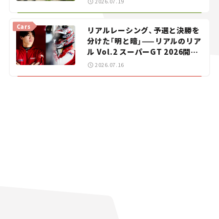
2026.07.19
【道の駅マニアの推し駅ガイド】
vol.15
Cars
リアルレーシング、予選と決勝を
分けた「明と暗」——リアルのリア
ル Vol.2 スーパーGT 2026開幕
戦 岡山国際サーキット
2026.07.16