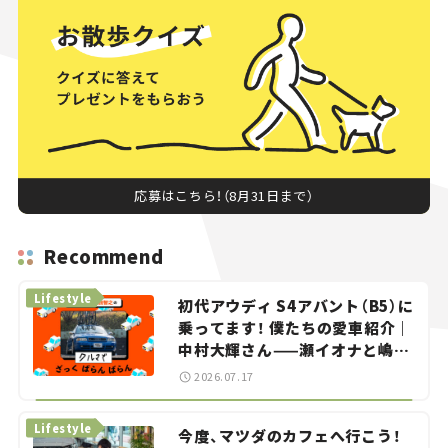
応募はこちら！（8月31日まで）
Recommend
Lifestyle
初代アウディ S4アバント（B5）に
乗ってます！ 僕たちの愛車紹介｜
中村大輝さん——瀬イオナと嶋田
智之の「クルマでざっくばらんば
2026.07.17
らん！」＃20
Lifestyle
今度、マツダのカフェへ行こう！