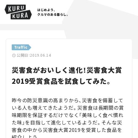
はじめよう、
クルマのある暮らし。
カテゴリ
Traffic
Cars
公開日：2019.06.14
災害食がおいしく進化！災害食大賞
Lifestyle
2019受賞食品を試食してみた。
Traffic
Special
昨今の防災意識の高まりから、災害食を備蓄して
いる人も増えてきたようだ。災害食は長期間の賞
Series
味期限を保証するだけでなく「美味しく食べ慣れ
た味」を目指して進化しているようだ。そんな災
Campaign
害食の中から災害食大賞2019を受賞した食品を
紹介しよう。
人気のハッシュタグ