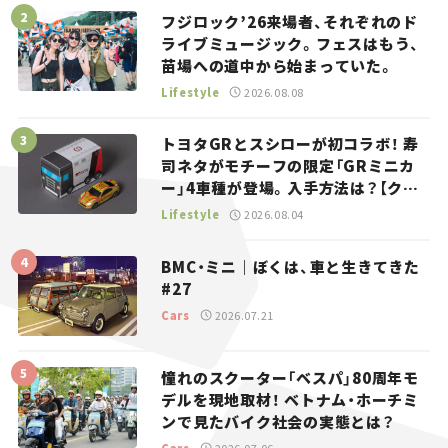
フジロック’26来場者、それぞれのド
ライブミュージック。フェスはもう、
苗場への道中から始まっていた。
Lifestyle
2026.08.08
トヨタGRとスシローが初コラボ！ 寿
司ネタがモチーフの限定「GRミニカ
ー」4車種が登場。入手方法は？【クル
マとホビー】
Lifestyle
2026.08.04
BMC・ミニ｜ぼくは、車と生きてきた
#27
Cars
2026.07.21
憧れのスクーター「ベスパ」80周年モ
デルを現地取材！ ベトナム・ホーチミ
ンで見たバイク社会の実態とは？
Cars
2026.07.06