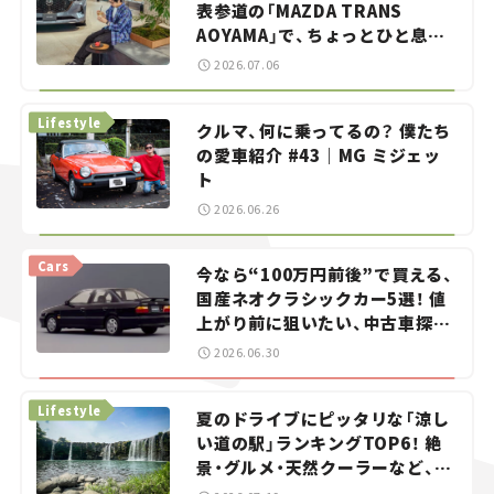
表参道の「MAZDA TRANS
AOYAMA」で、ちょっとひと息。
——連載｜CCGとクルマでどうす
2026.07.06
る？＜第13回＞
Lifestyle
クルマ、何に乗ってるの？ 僕たち
の愛車紹介 #43｜MG ミジェッ
ト
2026.06.26
Cars
今なら“100万円前後”で買える、
国産ネオクラシックカー5選！ 値
上がり前に狙いたい、中古車探し
をお手伝い――ちょっとイケてるマ
2026.06.30
イカー選び #02
Lifestyle
夏のドライブにピッタリな「涼し
い道の駅」ランキングTOP6！ 絶
景・グルメ・天然クーラーなど、避
暑におすすめのスポットを紹介