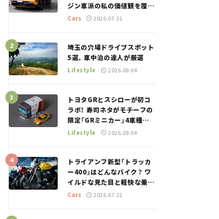
ジン車派の私の価値観を覆し
た、新しいポルシェの走り。
Cars
2026.07.31
埼玉の穴場ドライブスポット
5選。車中泊の達人が厳選
Lifestyle
2026.08.04
トヨタGRとスシローが初コ
ラボ！ 寿司ネタがモチーフの
限定「GRミニカー」4車種が
登場。入手方法は？【クルマ
Lifestyle
2026.08.04
とホビー】
トライアンフ新型「トラッカ
ー400」はどんなバイク？ ワ
イルドな見た目と軽快な乗り
味を両立した400ccフラット
Cars
2026.07.31
トラッカー【試乗レビュー】