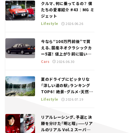
クルマ、何に乗ってるの？ 僕
たちの愛車紹介 #43｜MG ミ
ジェット
Lifestyle
2026.06.26
今なら“100万円前後”で買
える、国産ネオクラシックカ
ー5選！ 値上がり前に狙いた
い、中古車探しをお手伝い――ち
Cars
2026.06.30
ょっとイケてるマイカー選び
#02
夏のドライブにピッタリな
「涼しい道の駅」ランキング
TOP6！ 絶景・グルメ・天然ク
ーラーなど、避暑におすすめ
Lifestyle
2026.07.19
のスポットを紹介【道の駅マ
ニアの推し駅ガイド】vol.15
リアルレーシング、予選と決
勝を分けた「明と暗」——リア
ルのリアル Vol.2 スーパー