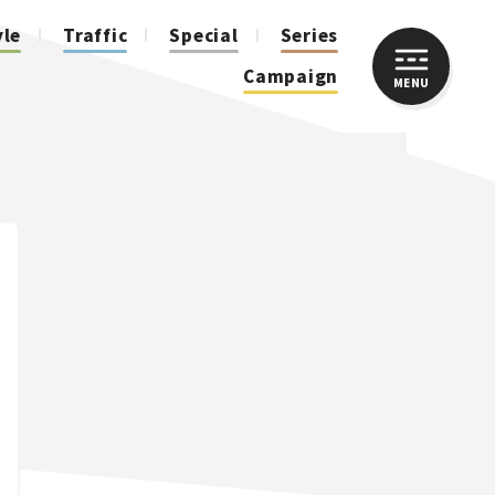
yle
Traffic
Special
Series
Campaign
MENU
CLOSE
人気のハッシュタグ
スズキ ジムニー｜Suzuki Jimny
スズキ｜Suzuki
マツダ｜Mazda
マツダ ロードスター｜Mazda Roadster