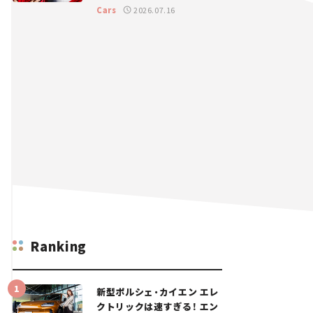
GT 2026開幕戦 岡山国際サ
Cars
2026.07.16
ーキット
Ranking
新型ポルシェ・カイエン エレ
クトリックは速すぎる！ エン