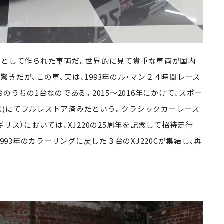
ジョンとして作られた車両だ。世界的に見て貴重な車両が国内
きだが、この車、実は、1993年のル・マン２４時間レース
のうちの1台なのである。2015～2016年にかけて、スポー
(イギリス)にてフルレストア済みだという。クラシックカーレース
017」（イギリス）においては、XJ220の25周年を記念して招待走行
993年のカラーリングに戻した３台のXJ220Cが集結し、再