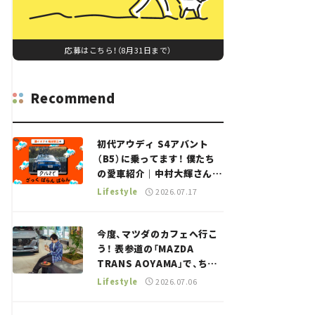
応募はこちら！（8月31日まで）
Recommend
初代アウディ S4アバント
（B5）に乗ってます！ 僕たち
の愛車紹介｜中村大輝さん
——瀬イオナと嶋田智之の
Lifestyle
2026.07.17
「クルマでざっくばらんばら
ん！」＃20
今度、マツダのカフェへ行こ
う！ 表参道の「MAZDA
TRANS AOYAMA」で、ちょ
っとひと息。——連載｜CCG
Lifestyle
2026.07.06
とクルマでどうする？＜第13
回＞