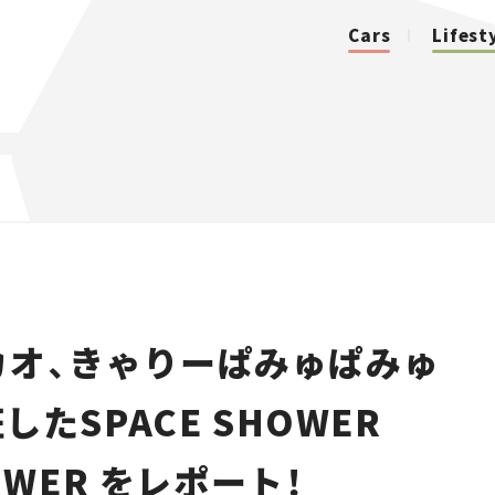
Cars
Lifest
カテゴリ
Cars
Lifestyle
カオ、きゃりーぱみゅぱみゅ
Traffic
したSPACE SHOWER
Special
HOWER をレポート！
Series