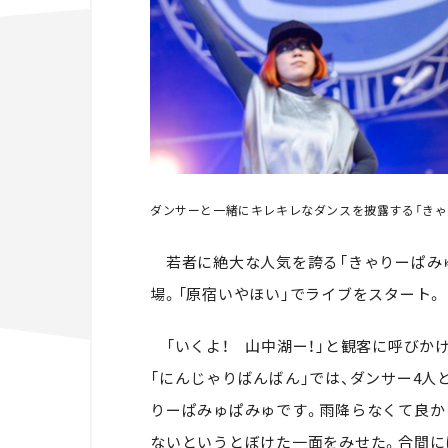
ダンサーと一緒にキレキレなダンスを披露する「きゃりー
若者に絶大な人気を誇る「きゃりーぱみゅ
場。「原宿いやほい」でライブをスタート。
「いくよ！ 山中湖ー！」と観客に呼びか
「にんじゃりばんばん」では、ダンサー4人
りーぱみゅぱみゅです。雨降らなくて良か
ないというとぼけた一面をみせた。合間に