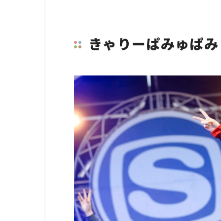
きゃりーぱみゅぱみ