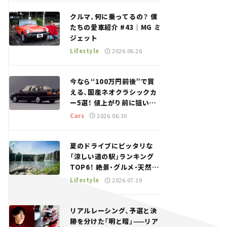
回＞
クルマ、何に乗ってるの？ 僕
たちの愛車紹介 #43｜MG ミ
ジェット
Lifestyle
2026.06.26
今なら“100万円前後”で買
える、国産ネオクラシックカ
ー5選！ 値上がり前に狙いた
い、中古車探しをお手伝い――ち
Cars
2026.06.30
ょっとイケてるマイカー選び
#02
夏のドライブにピッタリな
「涼しい道の駅」ランキング
TOP6！ 絶景・グルメ・天然ク
ーラーなど、避暑におすすめ
Lifestyle
2026.07.19
のスポットを紹介【道の駅マ
ニアの推し駅ガイド】vol.15
リアルレーシング、予選と決
勝を分けた「明と暗」——リア