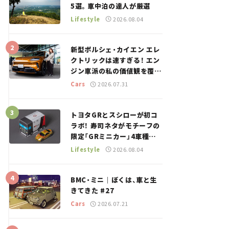
5選。車中泊の達人が厳選
Lifestyle
2026.08.04
新型ポルシェ・カイエン エレ
クトリックは速すぎる！ エン
ジン車派の私の価値観を覆し
た、新しいポルシェの走り。
Cars
2026.07.31
トヨタGRとスシローが初コ
ラボ！ 寿司ネタがモチーフの
限定「GRミニカー」4車種が
登場。入手方法は？【クルマ
Lifestyle
2026.08.04
とホビー】
BMC・ミニ｜ぼくは、車と生
きてきた #27
Cars
2026.07.21