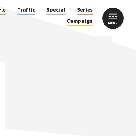
yle
Traffic
Special
Series
Campaign
MENU
CLOSE
人気のハッシュタグ
スズキ ジムニー｜Suzuki Jimny
スズキ｜Suzuki
マツダ｜Mazda
マツダ ロードスター｜Mazda Roadster