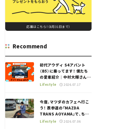
応募はこちら！（8月31日まで）
Recommend
初代アウディ S4アバント
（B5）に乗ってます！ 僕たち
の愛車紹介｜中村大輝さん
——瀬イオナと嶋田智之の
Lifestyle
2026.07.17
「クルマでざっくばらんばら
ん！」＃20
今度、マツダのカフェへ行こ
う！ 表参道の「MAZDA
TRANS AOYAMA」で、ちょ
っとひと息。——連載｜CCG
Lifestyle
2026.07.06
とクルマでどうする？＜第13