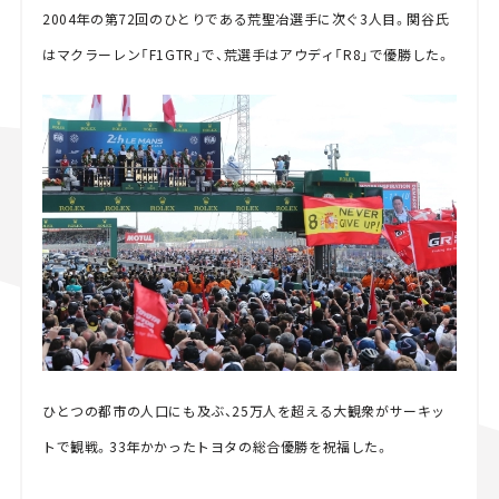
2004年の第72回のひとりである荒聖冶選手に次ぐ3人目。関谷氏
はマクラーレン「F1GTR」で、荒選手はアウディ「R8」で優勝した。
ひとつの都市の人口にも及ぶ、25万人を超える大観衆がサーキッ
トで観戦。33年かかったトヨタの総合優勝を祝福した。