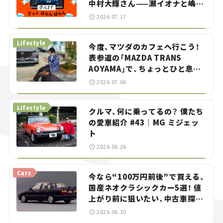
中村大輝さん——瀬イオナと嶋田
智之の「クルマでざっくばらんば
2026.07.17
らん！」＃20
Lifestyle
今度、マツダのカフェへ行こう！
表参道の「MAZDA TRANS
AOYAMA」で、ちょっとひと息。
——連載｜CCGとクルマでどうす
2026.07.06
る？＜第13回＞
Lifestyle
クルマ、何に乗ってるの？ 僕たち
の愛車紹介 #43｜MG ミジェッ
ト
2026.06.26
Cars
今なら“100万円前後”で買える、
国産ネオクラシックカー5選！ 値
上がり前に狙いたい、中古車探し
をお手伝い――ちょっとイケてるマ
2026.06.30
イカー選び #02