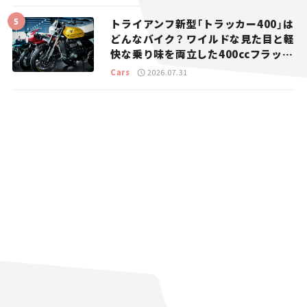
トライアンフ新型「トラッカー400」は
どんなバイク？ ワイルドな見た目と軽
快な乗り味を両立した400ccフラット
トラッカー【試乗レビュー】
Cars
2026.07.31