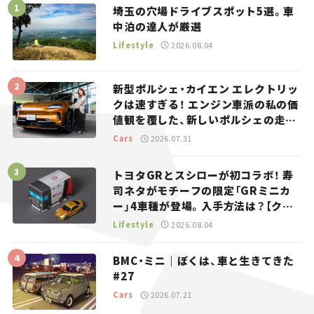
埼玉の穴場ドライブスポット5選。車
中泊の達人が厳選
Lifestyle
2026.08.04
新型ポルシェ・カイエン エレクトリッ
クは速すぎる！ エンジン車派の私の価
値観を覆した、新しいポルシェの走
り。
Cars
2026.07.31
トヨタGRとスシローが初コラボ！ 寿
司ネタがモチーフの限定「GRミニカ
ー」4車種が登場。入手方法は？【クル
マとホビー】
Lifestyle
2026.08.04
BMC・ミニ｜ぼくは、車と生きてきた
#27
Cars
2026.07.21