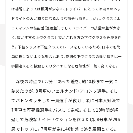
は場所によっては照明が少なく、ドライバーにとっては自車のヘッ
ドライトのみが頼りになるような部分もある。しかも、クラスによ
ってマシンの性能差(速度差)、そしてドライバーの技量の差が大き
く、抜かす方の上位クラスも抜かされる方の下位クラスも危険を伴
う。下位クラスは下位クラスでレースをしているため、日中でも簡
単に抜けないような場合もあり、夜間の下位クラスの追い抜きは一
歩間違えると接触してリタイヤになる危険性が一気に高くなる。
深夜の時点では2分半あった差を、約40秒まで一気に
詰めたのが、8号車のフェルナンド・アロンソ選手。そし
てバトンタッチした一貴選手が夜明け頃に日本人対決で
7号車の可夢偉選手をパスして逆転。そして18時間が経
過して危険なナイトセクションを終えた頃、8号車が296
周でトップに。7号車が逆に40秒差で追う展開となる。