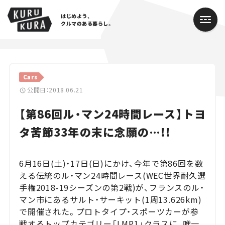
はじめよう、
クルマのある暮らし。
カテゴリ
Cars
Cars
公開日：2018.06.21
【第86回ル・マン24時間レース】トヨ
Lifestyle
タ苦節33年の末に念願の…!!
Traffic
Special
6月16日(土)・17日(日)にかけ、今年で第86回を数
える伝統のル・マン24時間レース(WEC世界耐久選
Series
手権2018-19シーズンの第2戦)が、フランスのル・
マン市にあるサルト・サーキット(1周13.626km)
Campaign
で開催された。プロトタイプ・スポーツカーが参
戦するトップカテゴリー「LMP1」クラスに、唯一
人気のハッシュタグ