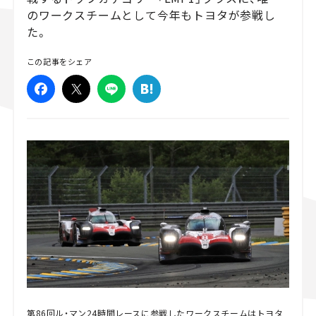
のワークスチームとして今年もトヨタが参戦し
スズキ ジムニー｜Suzuki Jimny
スズキ｜Suzuki
た。
マツダ｜Mazda
マツダ ロードスター｜Mazda Roadster
この記事をシェア
第86回ル・マン24時間レースに参戦したワークスチームはトヨタ