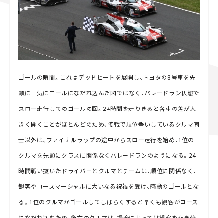
ゴールの瞬間。これはデッドヒートを展開し、トヨタの8号車を先
頭に一気にゴールになだれ込んだ図ではなく、パレードラン状態で
スロー走行してのゴールの図。24時間を走りきると各車の差が大
きく開くことがほとんどのため、接戦で順位争いしているクルマ同
士以外は、ファイナルラップの途中からスロー走行を始め、1位の
クルマを先頭にクラスに関係なくパレードランのようになる。24
時間戦い抜いたドライバーとクルマとチームは、順位に関係なく、
観客やコースマーシャルに大いなる祝福を受け、感動のゴールとな
る。1位のクルマがゴールしてしばらくすると早くも観客がコース
になだれ込むため、後方のクルマは、場合によっては観客をかき分