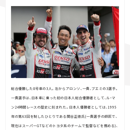
総合優勝した8号車の3人。左からアロンソ、一貴、ブエミの3選手。
一貴選手は、日本車に乗った初の日本人総合優勝者として、ル・マ
ン24時間レースの歴史に刻まれた。日本人優勝者としては、1995
年の第63回を制したひとりである関谷正徳氏(一貴選手の師匠で、
現在はスーパーGTなどのトヨタ系のチームで監督などを務める)、