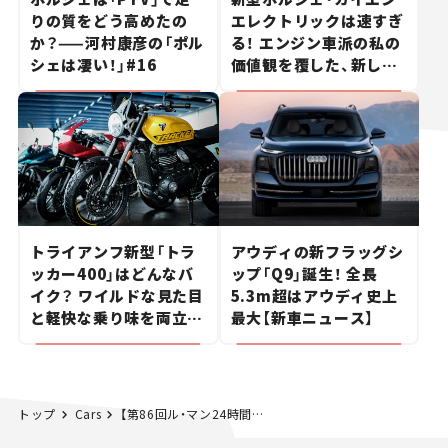
りの質をどう高めたの
エレクトリックは速すぎ
か？——河村康彦の「ポル
る！ エンジン車派の私の
シェは凄い！」#16
価値観を覆した、新しい
ポルシェの走り。
トライアンフ新型「トラ
アウディの新フラッグシ
ッカー400」はどんなバ
ップ「Q9」誕生！ 全長
イク？ ワイルドな見た目
5.3m超はアウディ史上
と軽快な乗り味を両立し
最大【新車ニュース】
た400ccフラットトラッ
カー【試乗レビュー】
トップ
Cars
【第86回ル・マン24時間レース】トヨタ苦節33年の末に念願の…!!