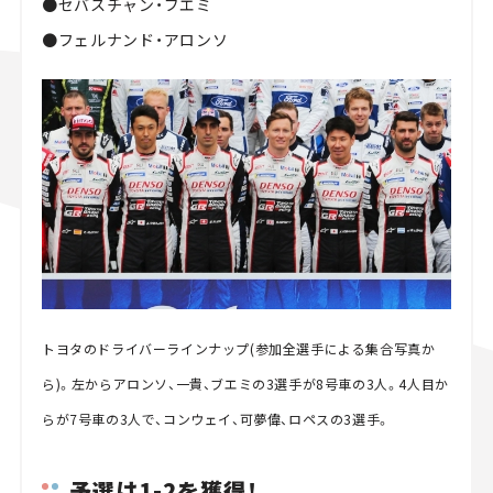
●セバスチャン・ブエミ
●フェルナンド・アロンソ
トヨタのドライバーラインナップ(参加全選手による集合写真か
ら)。左からアロンソ、一貴、ブエミの3選手が8号車の3人。4人目か
らが7号車の3人で、コンウェイ、可夢偉、ロペスの3選手。
予選は1-2を獲得！