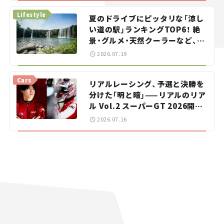
Lifestyle
夏のドライブにピッタリな「涼し
い道の駅」ランキングTOP6！ 絶
景・グルメ・天然クーラーなど、避
暑におすすめのスポットを紹介
2026.07.19
【道の駅マニアの推し駅ガイド】
vol.15
Cars
リアルレーシング、予選と決勝を
分けた「明と暗」——リアルのリア
ル Vol.2 スーパーGT 2026開幕
戦 岡山国際サーキット
2026.07.16