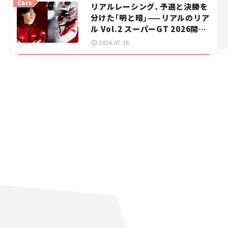
Cars
リアルレーシング、予選と決勝を
分けた「明と暗」——リアルのリア
ル Vol.2 スーパーGT 2026開幕
戦 岡山国際サーキット
2026.07.16