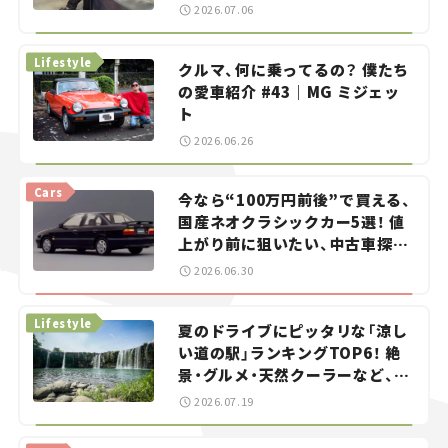
——連載｜CCGとクルマでどうす
2026.07.06
る？＜第13回＞
Lifestyle
クルマ、何に乗ってるの？ 僕たち
の愛車紹介 #43｜MG ミジェッ
ト
2026.06.26
Cars
今なら“100万円前後”で買える、
国産ネオクラシックカー5選！ 値
上がり前に狙いたい、中古車探し
をお手伝い――ちょっとイケてるマ
2026.06.30
イカー選び #02
Lifestyle
夏のドライブにピッタリな「涼し
い道の駅」ランキングTOP6！ 絶
景・グルメ・天然クーラーなど、避
暑におすすめのスポットを紹介
2026.07.19
【道の駅マニアの推し駅ガイド】
vol.15