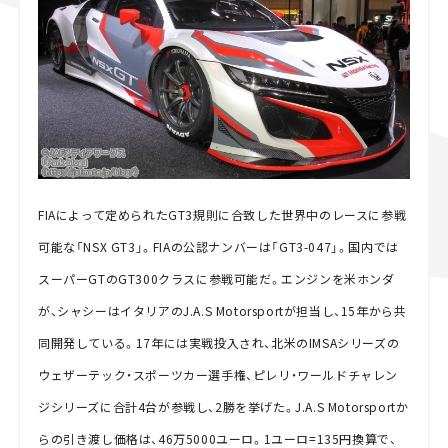
FIAによって定められたGT3規則に合致した世界中のレースに参戦
可能な「NSX GT3」。FIAの公認ナンバーは「GT3-047」。国内では
スーパーGTのGT300クラスに参戦可能だ。エンジンを米ホンダ
が、シャシーはイタリアのJ.A.S Motorsportが担当し、15年から共
同開発している。17年には実戦投入され、北米のIMSAシリーズの
ウェザーテック・スポーツカー選手権、ピレリ・ワールドチャレン
ジシリーズに合計4台が参戦し、2勝を挙げた。J.A.S Motorsportか
らの引き渡し価格は、46万5000ユーロ。1ユーロ=135円換算で、