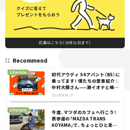
応募はこちら！（8月31日まで）
Recommend
Lifestyle
初代アウディ S4アバント（B5）に
乗ってます！ 僕たちの愛車紹介｜
中村大輝さん——瀬イオナと嶋田
智之の「クルマでざっくばらんば
2026.07.17
らん！」＃20
Lifestyle
今度、マツダのカフェへ行こう！
表参道の「MAZDA TRANS
AOYAMA」で、ちょっとひと息。