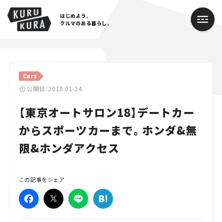
はじめよう、
クルマのある暮らし。
カテゴリ
Cars
Cars
公開日：2018.01.24
【東京オートサロン18】デートカー
Lifestyle
からスポーツカーまで。ホンダ&無
Traffic
限&ホンダアクセス
Special
Series
この記事をシェア
Campaign
人気のハッシュタグ