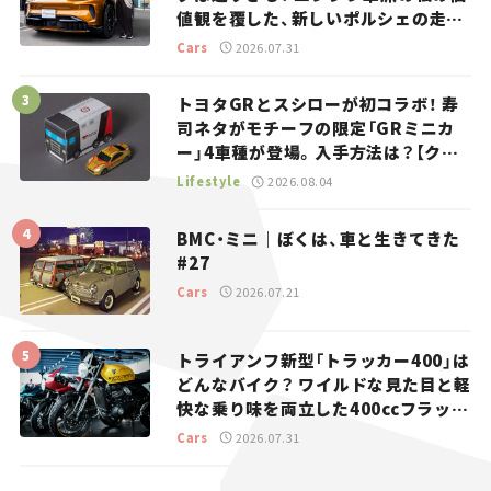
値観を覆した、新しいポルシェの走
り。
Cars
2026.07.31
トヨタGRとスシローが初コラボ！ 寿
司ネタがモチーフの限定「GRミニカ
ー」4車種が登場。入手方法は？【クル
マとホビー】
Lifestyle
2026.08.04
BMC・ミニ｜ぼくは、車と生きてきた
#27
Cars
2026.07.21
トライアンフ新型「トラッカー400」は
どんなバイク？ ワイルドな見た目と軽
快な乗り味を両立した400ccフラット
トラッカー【試乗レビュー】
Cars
2026.07.31