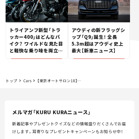
トライアンフ新型「トラ
アウディの新フラッグシ
ッカー400」はどんなバ
ップ「Q9」誕生！ 全長
イク？ ワイルドな見た目
5.3m超はアウディ史上
と軽快な乗り味を両立し
最大【新車ニュース】
た400ccフラットトラッ
カー【試乗レビュー】
トップ
Cars
【東京オートサロン18】デートカーからスポーツカーまで。ホンダ&無限&ホンダアクセス
メルマガ「KURU KURAニュース」
新着記事やプレゼントクイズなどの情報盛りだくさんでお届
けします。
耳寄りなプレゼントキャンペーンもお知らせ中！