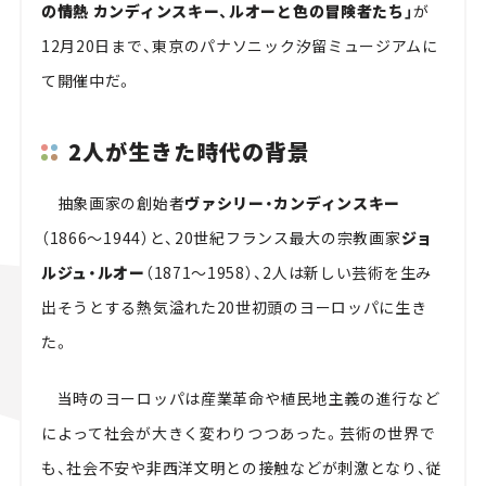
の情熱 カンディンスキー、ルオーと色の冒険者たち」
が
12月20日まで、東京のパナソニック汐留ミュージアムに
て開催中だ。
2人が生きた時代の背景
抽象画家の創始者
ヴァシリー・カンディンスキー
（1866～1944）と、20世紀フランス最大の宗教画家
ジョ
ルジュ・ルオー
（1871～1958）、2人は新しい芸術を生み
出そうとする熱気溢れた20世初頭のヨーロッパに生き
た。
当時のヨーロッパは産業革命や植民地主義の進行など
によって社会が大きく変わりつつあった。芸術の世界で
も、社会不安や非西洋文明との接触などが刺激となり、従