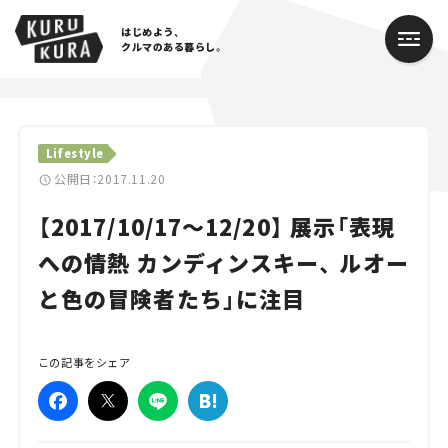
はじめよう、
クルマのある暮らし。
カテゴリ
Lifestyle
Cars
公開日：2017.11.20
【2017/10/17～12/20】 展示「表現
Lifestyle
への情熱 カンディンスキー、 ルオー
Traffic
と色の冒険者たち」に注目
Special
Series
この記事をシェア
Campaign
人気のハッシュタグ