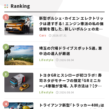
Ranking
新型ポルシェ・カイエン エレクトリッ
クは速すぎる！ エンジン車派の私の価
値観を覆した、新しいポルシェの走
り。
Cars
2026.07.31
埼玉の穴場ドライブスポット5選。車
中泊の達人が厳選
Lifestyle
2026.08.04
トヨタGRとスシローが初コラボ！ 寿
司ネタがモチーフの限定「GRミニカ
ー」4車種が登場。入手方法は？【クル
マとホビー】
Lifestyle
2026.08.04
トライアンフ新型「トラッカー400」は