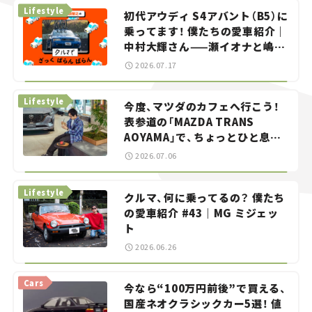
Lifestyle
初代アウディ S4アバント（B5）に
乗ってます！ 僕たちの愛車紹介｜
中村大輝さん——瀬イオナと嶋田
智之の「クルマでざっくばらんば
2026.07.17
らん！」＃20
Lifestyle
今度、マツダのカフェへ行こう！
表参道の「MAZDA TRANS
AOYAMA」で、ちょっとひと息。
——連載｜CCGとクルマでどうす
2026.07.06
る？＜第13回＞
Lifestyle
クルマ、何に乗ってるの？ 僕たち
の愛車紹介 #43｜MG ミジェッ
ト
2026.06.26
Cars
今なら“100万円前後”で買える、
国産ネオクラシックカー5選！ 値