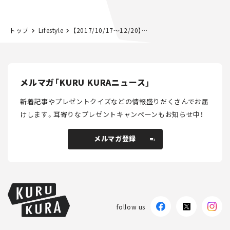
NISMO」も付属【クルマ
する？＜第14回＞
とホビー】
トップ
Lifestyle
【2017/10/17～12/20】 展示「表現への情熱 カンディンスキー、 ルオーと色の冒険者たち」に注目
メルマガ「KURU KURAニュース」
新着記事やプレゼントクイズなどの情報盛りだくさんでお届
けします。
耳寄りなプレゼントキャンペーンもお知らせ中！
メルマガ登録
メルマガ登録
follow us