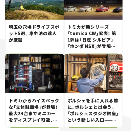
埼玉の穴場ドライブスポ
トミカが新シリーズ
ット5選。車中泊の達人
「tomica CW」発表！ 第
が厳選
1弾は「日産 シルビア」
「ホンダ NSX」が登場。
世界が注目す
る“JDM"に焦点【クルマ
とホビー】
トミカからハイスペック
ポルシェを手に入れる前
な「立体駐車場」が登場！
に、ポルシェと出会う。
最大24台までミニカー
「ポルシェスタジオ銀座」
をディスプレイ可能、特
という新しい入口——連
別な「日産 GT-R
載｜CCGとクルマでどう