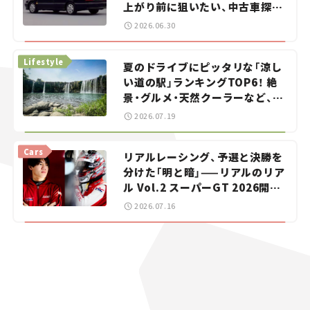
上がり前に狙いたい、中古車探し
をお手伝い――ちょっとイケてるマ
2026.06.30
イカー選び #02
Lifestyle
夏のドライブにピッタリな「涼し
い道の駅」ランキングTOP6！ 絶
景・グルメ・天然クーラーなど、避
暑におすすめのスポットを紹介
2026.07.19
【道の駅マニアの推し駅ガイド】
vol.15
Cars
リアルレーシング、予選と決勝を
分けた「明と暗」——リアルのリア
ル Vol.2 スーパーGT 2026開幕
戦 岡山国際サーキット
2026.07.16