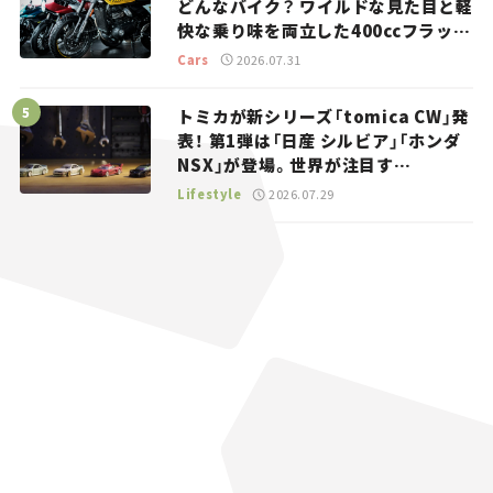
どんなバイク？ ワイルドな見た目と軽
快な乗り味を両立した400ccフラット
トラッカー【試乗レビュー】
Cars
2026.07.31
トミカが新シリーズ「tomica CW」発
表！ 第1弾は「日産 シルビア」「ホンダ
NSX」が登場。世界が注目す
る“JDM”に焦点【クルマとホビー】
Lifestyle
2026.07.29