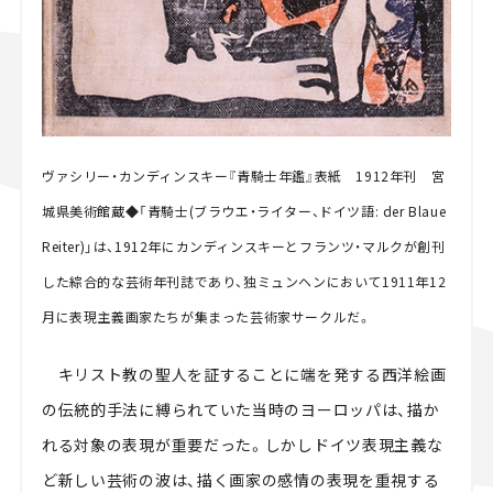
ヴァシリー・カンディンスキー『青騎士年鑑』表紙 1912年刊 宮
城県美術館蔵◆「青騎士(ブラウエ・ライター、ドイツ語: der Blaue
Reiter)」は、1912年にカンディンスキーとフランツ・マルクが創刊
した綜合的な芸術年刊誌であり、独ミュンヘンにおいて1911年12
月に表現主義画家たちが集まった芸術家サークルだ。
キリスト教の聖人を証することに端を発する西洋絵画
の伝統的手法に縛られていた当時のヨーロッパは、描か
れる対象の表現が重要だった。しかしドイツ表現主義な
ど新しい芸術の波は、描く画家の感情の表現を重視する