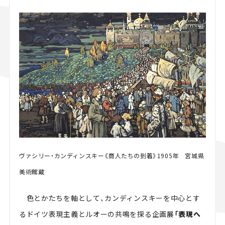
スズキ ジムニー｜Suzuki Jimny
スズキ｜Suzuki
マツダ｜Mazda
マツダ ロードスター｜Mazda Roadster
ヴァシリー・カンディンスキー《商人たちの到着》1905年 宮城県
美術館蔵
色とかたちを軸として、カンディンスキーを中心とす
るドイツ表現主義とルオーの共鳴を探る企画展
「表現へ