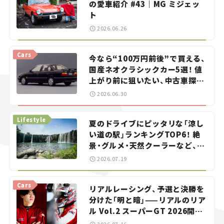
の愛車紹介 #43｜MG ミジェッ
ト
2026.06.26
Cars
今なら“100万円前後”で買える、
国産ネオクラシックカー5選！ 値
上がり前に狙いたい、中古車探し
をお手伝い――ちょっとイケてるマ
2026.06.30
イカー選び #02
Lifestyle
夏のドライブにピッタリな「涼し
い道の駅」ランキングTOP6！ 絶
景・グルメ・天然クーラーなど、避
暑におすすめのスポットを紹介
2026.07.19
【道の駅マニアの推し駅ガイド】
vol.15
Cars
リアルレーシング、予選と決勝を
分けた「明と暗」——リアルのリア
ル Vol.2 スーパーGT 2026開幕
戦 岡山国際サーキット
2026.07.16