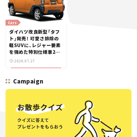
Cars
ダイハツ改良新型「タフ
ト」発売！ 可愛さ排除の
軽SUVに、レジャー要素
を強めた特別仕様車2モ
デルを設定【新車ニュー
2026.07.27
ス】
Campaign