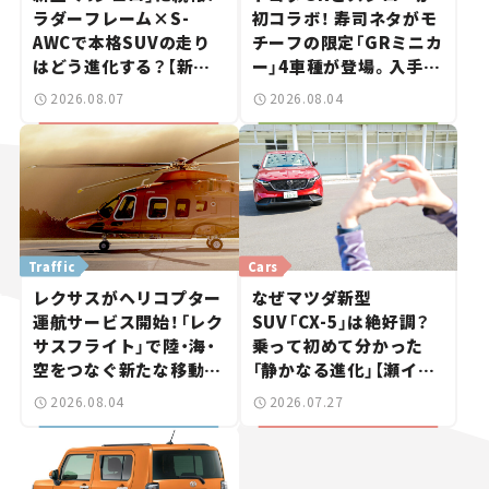
ラダーフレーム×S-
初コラボ！ 寿司ネタがモ
AWCで本格SUVの走り
チーフの限定「GRミニカ
はどう進化する？【新車
ー」4車種が登場。入手方
ニュース】
法は？【クルマとホビー】
2026.08.07
2026.08.04
Traffic
Cars
レクサスがヘリコプター
なぜマツダ新型
運航サービス開始！「レク
SUV「CX-5」は絶好調？
サスフライト」で陸・海・
乗って初めて分かった
空をつなぐ新たな移動体
「静かなる進化」【瀬イオ
験とは
ナの試乗レビュー】
2026.08.04
2026.07.27