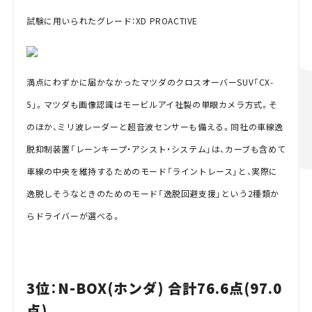
試験に用いられたグレード：XD PROACTIVE
満点にわずかに届かなかったマツダのクロスオーバーSUV「CX-
5」。マツダも画像認識はモービルアイ社製の単眼カメラ⽅式。そ
のほか、ミリ波レーダーと超⾳波センサーも備える。同社の⾞線逸
脱抑制装置「レーンキープ・アシスト・システム」は、カーブも含めて
⾞線の中央を維持するためのモード「ライントレース」と、実際に
逸脱しそうなときのためのモード「逸脱回避⽀援」という2種類か
らドライバーが選べる。
3位：N-BOX(ホンダ) 合計76.6点(97.0
点)