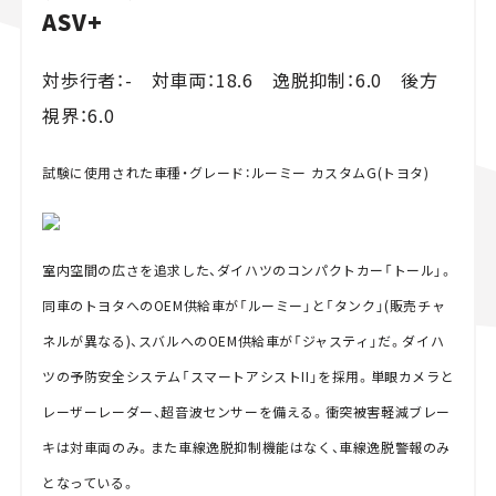
ASV+
対歩行者：- 対車両：18.6 逸脱抑制：6.0 後方
視界：6.0
試験に使用された車種・グレード：ルーミー カスタムG(トヨタ)
室内空間の広さを追求した、ダイハツのコンパクトカー「トール」。
同車のトヨタへのOEM供給車が「ルーミー」と「タンク」(販売チャ
ネルが異なる)、スバルへのOEM供給車が「ジャスティ」だ。ダイハ
ツの予防安全システム「スマートアシストII」を採用。単眼カメラと
レーザーレーダー、超音波センサーを備える。衝突被害軽減ブレー
キは対車両のみ。また車線逸脱抑制機能はなく、車線逸脱警報のみ
となっている。