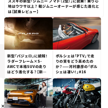
スズキの新型「ジムニー ノマド（2型）」に試乗！ 乗り心
地はウワサ以上？ 軽ジムニーオーナーが感じた進化と
は【試乗レビュー】
メルマガ登録
新型「パジェロ」に続報！
ポルシェは「PTV」で走
KURU KURAについて
広告掲載
プライバシーポリシー
採用情報
FAQ
ラダーフレーム×S-
りの質をどう高めたの
AWCで本格SUVの走り
か？——河村康彦の「ポル
はどう進化する？【新車
シェは凄い！」#16
follow us
ニュース】