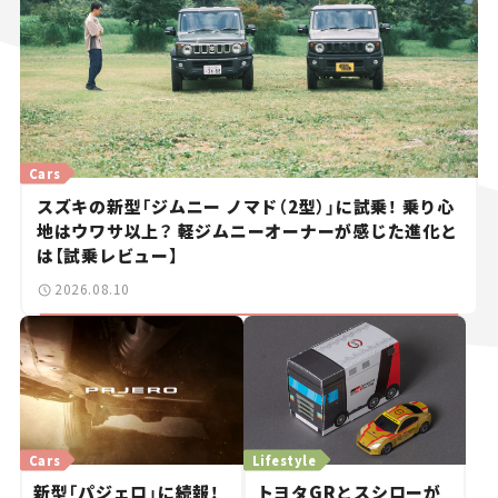
Cars
スズキの新型「ジムニー ノマド（2型）」に試乗！ 乗り心
地はウワサ以上？ 軽ジムニーオーナーが感じた進化と
は【試乗レビュー】
2026.08.10
Cars
Lifestyle
新型「パジェロ」に続報！
トヨタGRとスシローが