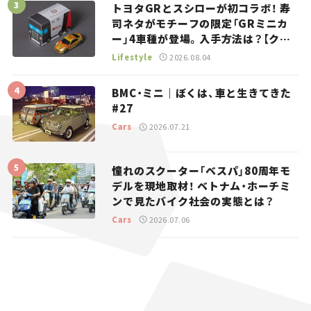
トヨタGRとスシローが初コラボ！ 寿
司ネタがモチーフの限定「GRミニカ
ー」4車種が登場。入手方法は？【クル
マとホビー】
Lifestyle
2026.08.04
BMC・ミニ｜ぼくは、車と生きてきた
#27
Cars
2026.07.21
憧れのスクーター「ベスパ」80周年モ
デルを現地取材！ ベトナム・ホーチミ
ンで見たバイク社会の実態とは？
Cars
2026.07.06