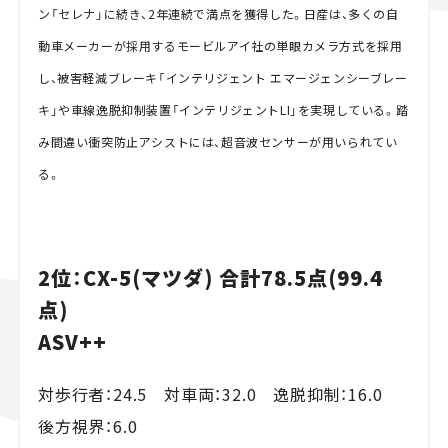
ン「セレナ」に続き、2年連続で満点を獲得した。日産は、多くの自
動車メーカーが採用するモービルアイ社の単眼カメラ方式を採用
し、被害軽減ブレーキ「インテリジェント エマージェンシーブレー
キ」や車線逸脱抑制装置「インテリジェントLI」を実現している。踏
み間違い衝突防止アシストには、超音波センサーが用いられてい
る。
2位：CX-5(マツダ) 合計78.5点(99.4
点)
ASV++
対歩行者：24.5 対車両：32.0 逸脱抑制：16.0
後方視界：6.0