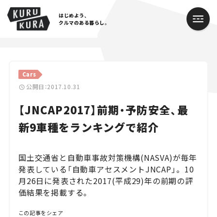
はじめよう、
クルマのある暮らし。
カテゴリ
Cars
Cars
公開日：2017.10.31
【JNCAP2017】前期・予防安全、最
Lifestyle
新9車種をランキングで紹介
Traffic
Special
国土交通省と自動車事故対策機構(NASVA)が毎年
発表している「自動車アセスメントJNCAP」。 10
Series
月26日に発表された2017(平成29)年の前期の評
価結果を掲載する。
Campaign
この記事をシェア
人気のハッシュタグ