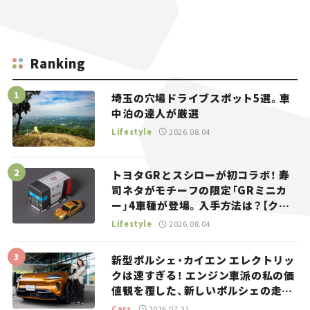
Ranking
埼玉の穴場ドライブスポット5選。車
中泊の達人が厳選
Lifestyle
2026.08.04
トヨタGRとスシローが初コラボ！ 寿
司ネタがモチーフの限定「GRミニカ
ー」4車種が登場。入手方法は？【クル
マとホビー】
Lifestyle
2026.08.04
新型ポルシェ・カイエン エレクトリッ
クは速すぎる！ エンジン車派の私の価
値観を覆した、新しいポルシェの走
り。
Cars
2026.07.31