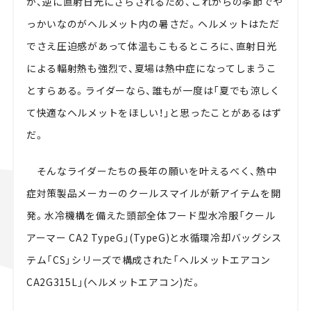
が、逆に直射日光にさらされるため、これからの季節でや
っかいなのがヘルメット内の暑さだ。ヘルメットはただ
でさえ圧迫感があって体温もこもるところに、直射日光
による輻射熱も強烈で、夏場は熱中症になってしまうこ
とすらある。ライダーなら、誰もが一度は「夏でも涼しく
て快適なヘルメットをほしい！」と思ったことがあるはず
だ。
そんなライダーたちの長年の願いを叶えるべく、熱中
症対策製品メーカーのクールスマイルが新アイテムを開
発。水冷機構を備えた頭部全体フード型水冷服「クール
アーマー CA2 TypeG」(TypeG)と水循環冷却バッグシス
テム「CS」シリーズで構成された「ヘルメットエアコン
CA2G315L」(ヘルメットエアコン)だ。