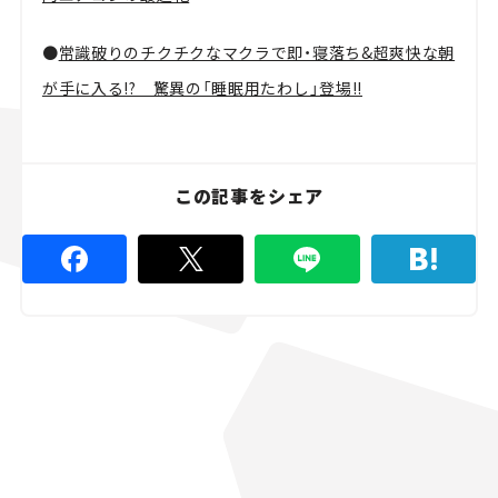
●
常識破りのチクチクなマクラで即・寝落ち&超爽快な朝
が手に入る!? 驚異の「睡眠用たわし」登場!!
この記事をシェア