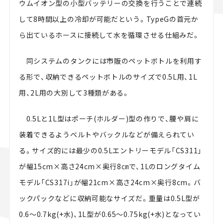
ウムイオン型の小型バッテリーの交換を行うことで連続
して8時間以上の冷却が可能だという。TypeGの首元か
ら出ているホースに接続して水を循環させる仕組みだ。
同システムのタンクには市販のペットボトルを利用す
る形で、収納できるペットボトルのサイズで0.5L用、1L
用、2L用の大別して3種類がある。
0.5Lと1L型はポーチ(ホルダー)型の作りで、腰や肩に
装着できるようベルトやバックルなどが備えられてい
る。サイズ的には最少の0.5Lエントリーモデル「CS311」
が幅15cm×高さ24cm×奥行8㎝で、1Lのロングタイム
モデル「CS317i」が幅21cm×高さ24cm×奥行8cm。バ
ックパックなどに収納可能なサイズだ。重量は0.5L型が
0.6～0.7kg(+水)、1L型が0.65～0.75kg(+水)となってい