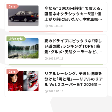
Cars
今なら“100万円前後”で買える、
国産ネオクラシックカー5選！ 値
上がり前に狙いたい、中古車探し
をお手伝い――ちょっとイケてるマ
2026.06.30
イカー選び #02
Lifestyle
夏のドライブにピッタリな「涼し
い道の駅」ランキングTOP6！ 絶
景・グルメ・天然クーラーなど、避
暑におすすめのスポットを紹介
2026.07.19
【道の駅マニアの推し駅ガイド】
vol.15
Cars
リアルレーシング、予選と決勝を
分けた「明と暗」——リアルのリア
ル Vol.2 スーパーGT 2026開幕
戦 岡山国際サーキット
2026.07.16