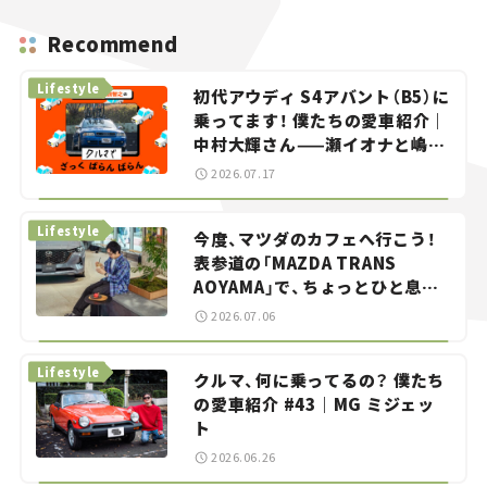
Recommend
Lifestyle
初代アウディ S4アバント（B5）に
乗ってます！ 僕たちの愛車紹介｜
中村大輝さん——瀬イオナと嶋田
智之の「クルマでざっくばらんば
2026.07.17
らん！」＃20
Lifestyle
今度、マツダのカフェへ行こう！
表参道の「MAZDA TRANS
AOYAMA」で、ちょっとひと息。
——連載｜CCGとクルマでどうす
2026.07.06
る？＜第13回＞
Lifestyle
クルマ、何に乗ってるの？ 僕たち
の愛車紹介 #43｜MG ミジェッ
ト
2026.06.26