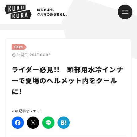
はじめよう、
クルマのある暮らし。
カテゴリ
Cars
Cars
公開日：2017.04.03
ライダー必見!! 頭部用水冷インナ
Lifestyle
ーで夏場のヘルメット内をクール
Traffic
に！
Special
Series
この記事をシェア
Campaign
人気のハッシュタグ