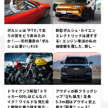
ポルシェは「PTV」で走
新型ポルシェ・カイエン
りの質をどう高めたの
エレクトリックは速すぎ
か？——河村康彦の「ポル
る！ エンジン車派の私の
シェは凄い！」#16
価値観を覆した、新しい
ポルシェの走り。
トライアンフ新型「トラ
アウディの新フラッグシ
ッカー400」はどんなバ
ップ「Q9」誕生！ 全長
イク？ ワイルドな見た目
5.3m超はアウディ史上
と軽快な乗り味を両立し
最大【新車ニュース】