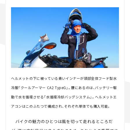
スズキ ジムニー｜Suzuki Jimny
スズキ｜Suzuki
マツダ｜Mazda
マツダ ロードスター｜Mazda Roadster
ヘルメットの下に被っている青いインナーが頭部全体フード型水
冷服「クールアーマー CA2 TypeG」。腰にあるのは、バッテリー駆
動で水を循環させる「水循環冷却バッグシステム」。ヘルメットエ
アコンはこのふたつで構成され、それぞれ単体でも購入可能。
バイクの魅力のひとつは風を切って走れるところだ