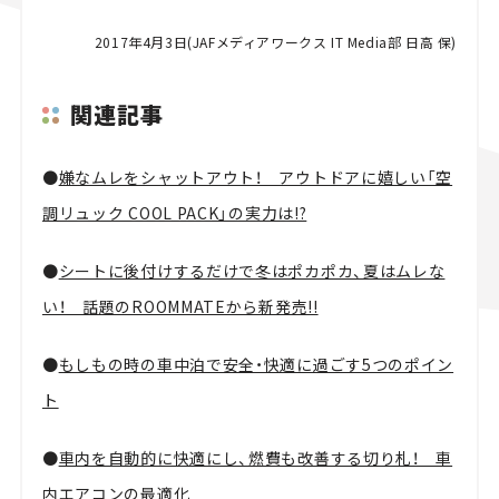
2017年4月3日(JAFメディアワークス IT Media部 日高 保)
関連記事
●
嫌なムレをシャットアウト！ アウトドアに嬉しい「空
調リュック COOL PACK」の実力は!?
●
シートに後付けするだけで冬はポカポカ、夏はムレな
い！ 話題のROOMMATEから新発売!!
●
もしもの時の車中泊で安全・快適に過ごす5つのポイン
ト
●
車内を自動的に快適にし、燃費も改善する切り札！ 車
内エアコンの最適化