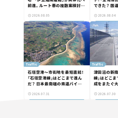
前進。ルート帯の複数案検討
できた？ 国
へ。熱海まで信号ゼロが実現？
に期待。岡
2026.08.05
2026.08.04
【いま気になる道路計画】
【いま気にな
Traffic
Traffic
石垣空港～市街地を最短直結！
津田沼の新南
「石垣空港線」はどこまで進ん
線」はどこま
だ？ 日本最南端の県道バイパ
成をまたぐ
ス、第2工区も延伸開通 【いま
は「習志野～
2026.07.31
2026.07.30
気になる道路計画】
結【いま気に