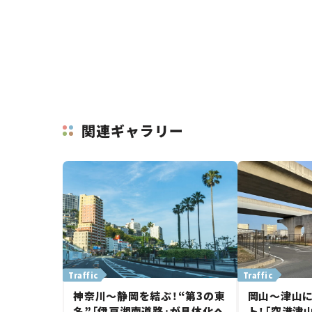
関連ギャラリー
Traffic
Traffic
神奈川～静岡を結ぶ！“第3の東
岡山～津山
名”「伊豆湘南道路」が具体化へ
ト！「空港津