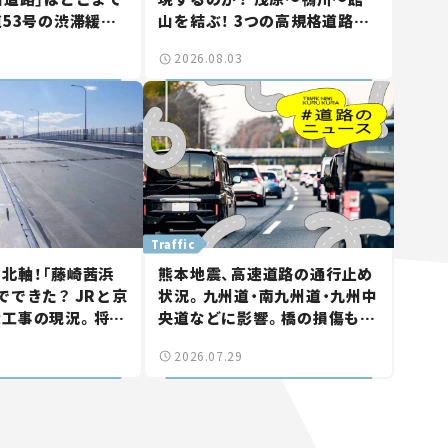
道53号の渋滞緩和
山を結ぶ！ 3つの高規格道路計
山市側でも動きが
画の現状。「館山鴨川道路」で検
2026.08.03
る道路計画】
討進む【いま気になる道路計
画】
Traffic
北軸！「藤崎茜浜
熊本地震、高速道路の通行止め
でできた？ JRと京
状況。九州道・南九州道・九州中
大工事の現況。将来
央道などに影響。橋の損傷も確
鎌ケ谷」を最短直
認【道路のニュース】
2026.07.29
なる道路計画】