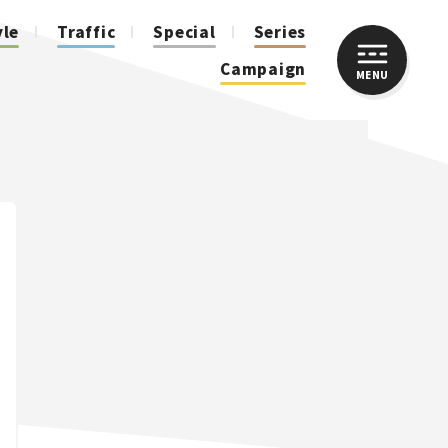
yle
Traffic
Special
Series
Campaign
MENU
CLOSE
人気のハッシュタグ
スズキ ジムニー｜Suzuki Jimny
スズキ｜Suzuki
マツダ｜Mazda
マツダ ロードスター｜Mazda Roadster