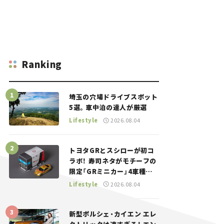
Ranking
埼玉の穴場ドライブスポット
5選。車中泊の達人が厳選
Lifestyle
2026.08.04
トヨタGRとスシローが初コ
ラボ！ 寿司ネタがモチーフの
限定「GRミニカー」4車種が
登場。入手方法は？【クルマ
Lifestyle
2026.08.04
とホビー】
新型ポルシェ・カイエン エレ