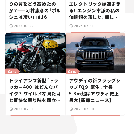
りの質をどう高めたの
エレクトリックは速すぎ
か？——河村康彦の「ポル
る！ エンジン車派の私の
シェは凄い！」#16
価値観を覆した、新しい
ポルシェの走り。
2026.08.02
2026.07.31
Cars
Cars
トライアンフ新型「トラ
アウディの新フラッグシ
ッカー400」はどんなバ
ップ「Q9」誕生！ 全長
イク？ ワイルドな見た目
5.3m超はアウディ史上
と軽快な乗り味を両立し
最大【新車ニュース】
た400ccフラットトラッ
2026.07.31
2026.07.30
カー【試乗レビュー】