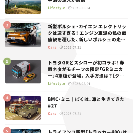
Lifestyle
2026.08.04
新型ポルシェ・カイエン エレクトリッ
クは速すぎる！ エンジン車派の私の価
値観を覆した、新しいポルシェの走
り。
Cars
2026.07.31
トヨタGRとスシローが初コラボ！ 寿
司ネタがモチーフの限定「GRミニカ
ー」4車種が登場。入手方法は？【クル
マとホビー】
Lifestyle
2026.08.04
BMC・ミニ｜ぼくは、車と生きてきた
#27
Cars
2026.07.21
トライアンフ新型「トラッカー400」は