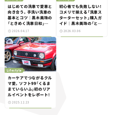
はじめての洗車で愛車と
初⼼者でも失敗しない！
向き合う。手洗い洗車の
コメリで揃える「洗⾞ス
基本とコツ｜黒木美珠の
ターターセット」購入ガ
「ときめく洗車日和」
イド｜黒木美珠の「とき
vol.02
めく洗車日和」vol.01
2026.04.17
2026.03.06
Lifestyle
カーケアでつながるクル
マ愛。ソフト99「くるま
まていらいふ」初のリア
ルイベントをレポート！
2025.12.23