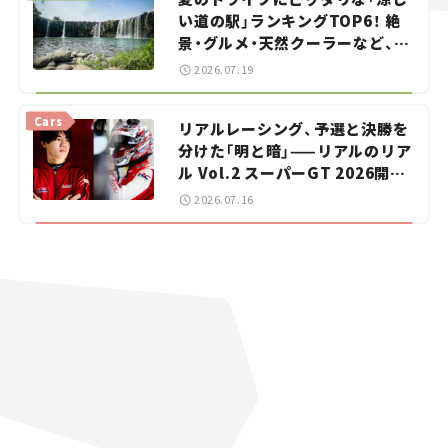
い道の駅」ランキングTOP6！ 絶
景・グルメ・天然クーラーなど、避
暑におすすめのスポットを紹介
2026.07.19
【道の駅マニアの推し駅ガイド】
vol.15
Cars
リアルレーシング、予選と決勝を
分けた「明と暗」——リアルのリア
ル Vol.2 スーパーGT 2026開幕
戦 岡山国際サーキット
2026.07.16