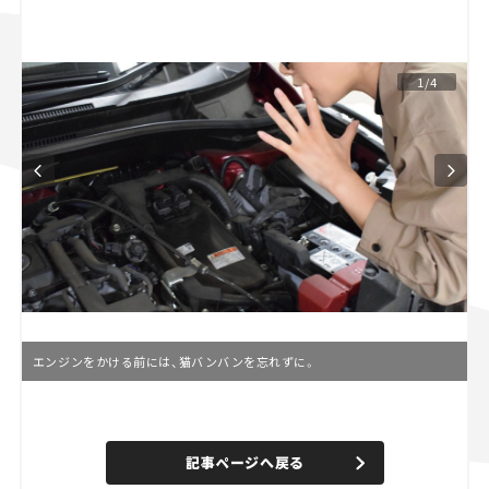
スズキ ジムニー｜Suzuki Jimny
スズキ｜Suzuki
マツダ｜Mazda
マツダ ロードスター｜Mazda Roadster
1/4
エンジンをかける前には、猫バンバンを忘れずに。
L
o
/
U
a
n
d
記事ページへ戻る
m
e
u
d