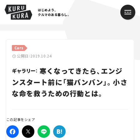
はじめよう、
クルマのある暮らし。
カテゴリ
Cars
Cars
公開日：2019.10.24
寒くなってきたら、エンジ
Lifestyle
ギャラリー：
ンスタート前に「猫バンバン」。小さ
Traffic
な命を救うための行動とは。
Special
Series
この記事をシェア
Campaign
人気のハッシュタグ