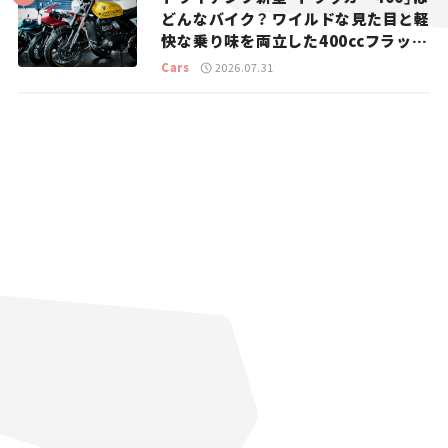
どんなバイク？ ワイルドな見た目と軽
快な乗り味を両立した400ccフラット
トラッカー【試乗レビュー】
Cars
2026.07.31