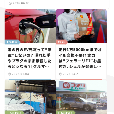
2026.06.05
Traffic
Cars
雨の日のEV充電って“感
走行1万5000kmまでオ
電”しないの？ 濡れた手
イル交換不要!? 実力
やプラグのまま接続した
は“フェラーリF1”お墨
らどうなる？【クルマの
付き、シェルが発表した
知識】
新エンジンオイルが、僕
2026.06.04
2026.04.21
らのカーライフを豊かに
する
Lifestyle
Lifestyle