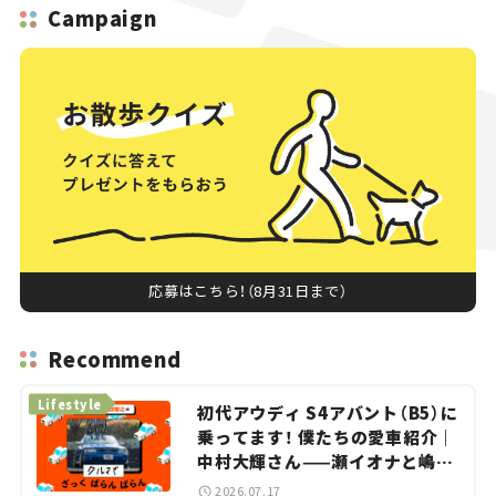
Campaign
応募はこちら！（8月31日まで）
Recommend
Lifestyle
初代アウディ S4アバント（B5）に
乗ってます！ 僕たちの愛車紹介｜
中村大輝さん——瀬イオナと嶋田
智之の「クルマでざっくばらんば
2026.07.17