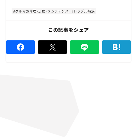
t
:
e
4
8
クルマの修理・点検・メンテナンス
トラブル解決
.
8
9
%
この記事をシェア