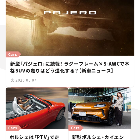
Cars
新型「パジェロ」に続報！ ラダーフレーム×S-AWCで本
格SUVの走りはどう進化する？【新車ニュース】
2026.08.07
Cars
Cars
ポルシェは「PTV」で走
新型ポルシェ・カイエン