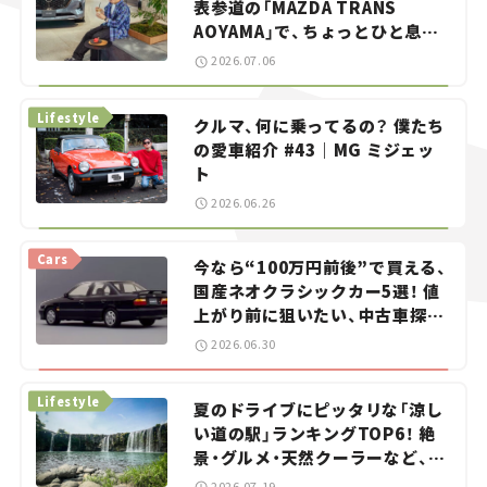
表参道の「MAZDA TRANS
AOYAMA」で、ちょっとひと息。
——連載｜CCGとクルマでどうす
2026.07.06
る？＜第13回＞
Lifestyle
クルマ、何に乗ってるの？ 僕たち
の愛車紹介 #43｜MG ミジェッ
ト
2026.06.26
Cars
今なら“100万円前後”で買える、
国産ネオクラシックカー5選！ 値
上がり前に狙いたい、中古車探し
をお手伝い――ちょっとイケてるマ
2026.06.30
イカー選び #02
Lifestyle
夏のドライブにピッタリな「涼し
い道の駅」ランキングTOP6！ 絶
景・グルメ・天然クーラーなど、避
暑におすすめのスポットを紹介
2026.07.19