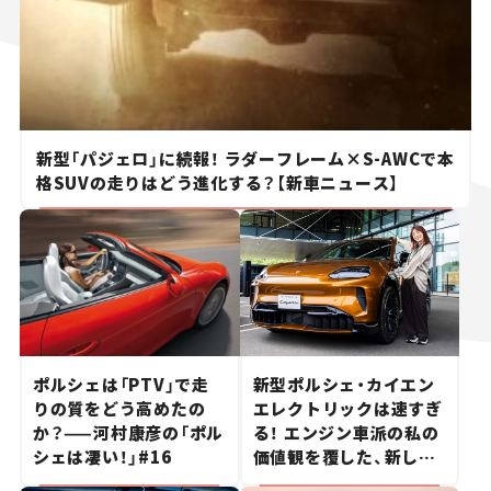
新型「パジェロ」に続報！ ラダーフレーム×S-AWCで本
格SUVの走りはどう進化する？【新車ニュース】
ポルシェは「PTV」で走
新型ポルシェ・カイエン
りの質をどう高めたの
エレクトリックは速すぎ
か？——河村康彦の「ポル
る！ エンジン車派の私の
シェは凄い！」#16
価値観を覆した、新しい
ポルシェの走り。