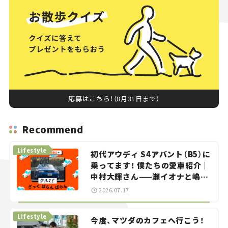
応募はこちら！（8月31日まで）
Recommend
Lifestyle
初代アウディ S4アバント（B5）に
乗ってます！ 僕たちの愛車紹介｜
中村大輝さん——瀬イオナと嶋田
智之の「クルマでざっくばらんば
2026.07.17
らん！」＃20
Lifestyle
今度、マツダのカフェへ行こう！