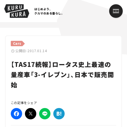
はじめよう、
クルマのある暮らし。
カテゴリ
Cars
Cars
公開日：2017.01.14
【TAS17続報】ロータス史上最速の
Lifestyle
量産車「3-イレブン」、日本で販売開
Traffic
始
Special
Series
この記事をシェア
Campaign
人気のハッシュタグ