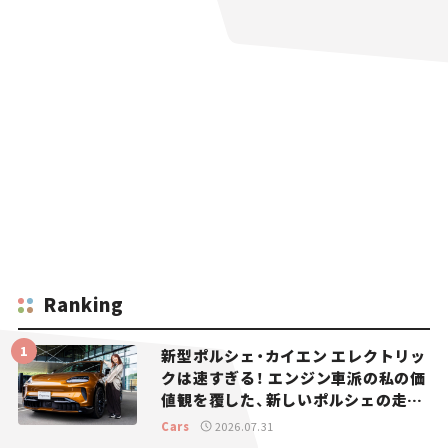
Ranking
新型ポルシェ・カイエン エレクトリッ
クは速すぎる！ エンジン車派の私の価
値観を覆した、新しいポルシェの走
り。
Cars
2026.07.31