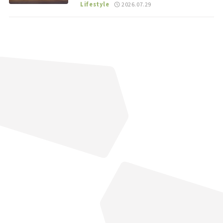
る“JDM”に焦点【クルマとホビー】
Lifestyle
2026.07.29