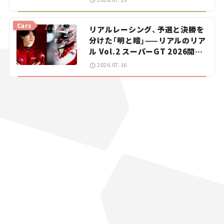
【道の駅マニアの推し駅ガイド】
vol.15
Cars
リアルレーシング、予選と決勝を
分けた「明と暗」——リアルのリア
ル Vol.2 スーパーGT 2026開幕
戦 岡山国際サーキット
2026.07.16