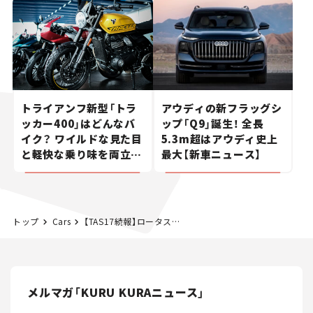
トライアンフ新型「トラ
アウディの新フラッグシ
ッカー400」はどんなバ
ップ「Q9」誕生！ 全長
イク？ ワイルドな見た目
5.3m超はアウディ史上
と軽快な乗り味を両立し
最大【新車ニュース】
た400ccフラットトラッ
カー【試乗レビュー】
トップ
Cars
【TAS17続報】ロータス史上最速の量産車「3-イレブン」、日本で販売開始
メルマガ「KURU KURAニュース」