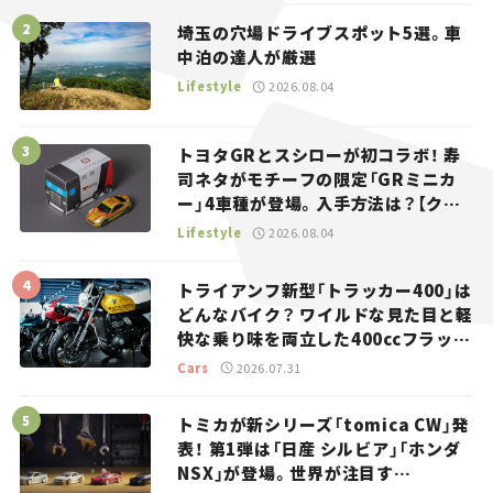
埼玉の穴場ドライブスポット5選。車
中泊の達人が厳選
Lifestyle
2026.08.04
トヨタGRとスシローが初コラボ！ 寿
司ネタがモチーフの限定「GRミニカ
ー」4車種が登場。入手方法は？【クル
マとホビー】
Lifestyle
2026.08.04
トライアンフ新型「トラッカー400」は
どんなバイク？ ワイルドな見た目と軽
快な乗り味を両立した400ccフラット
トラッカー【試乗レビュー】
Cars
2026.07.31
トミカが新シリーズ「tomica CW」発
表！ 第1弾は「日産 シルビア」「ホンダ
NSX」が登場。世界が注目す