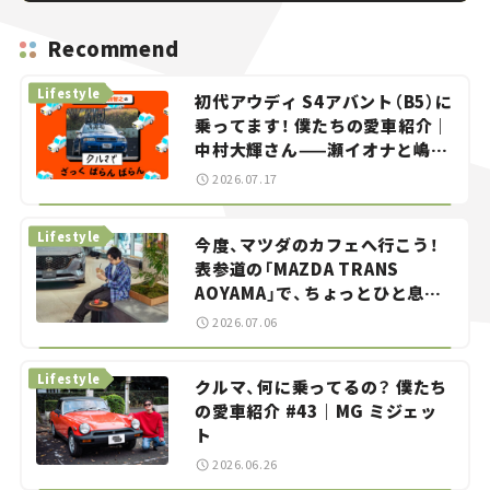
Recommend
Lifestyle
初代アウディ S4アバント（B5）に
乗ってます！ 僕たちの愛車紹介｜
中村大輝さん——瀬イオナと嶋田
智之の「クルマでざっくばらんば
2026.07.17
らん！」＃20
Lifestyle
今度、マツダのカフェへ行こう！
表参道の「MAZDA TRANS
AOYAMA」で、ちょっとひと息。
——連載｜CCGとクルマでどうす
2026.07.06
る？＜第13回＞
Lifestyle
クルマ、何に乗ってるの？ 僕たち
の愛車紹介 #43｜MG ミジェッ
ト
2026.06.26