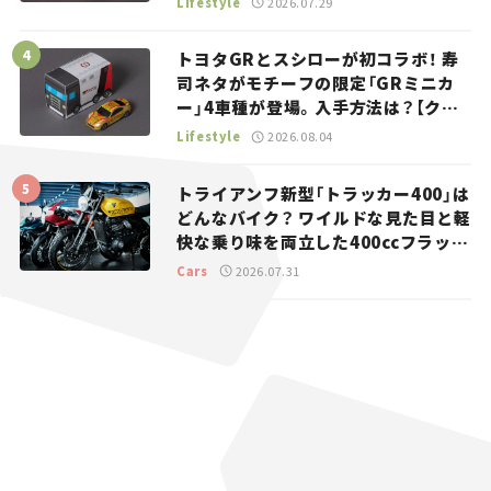
Lifestyle
2026.07.29
トヨタGRとスシローが初コラボ！ 寿
司ネタがモチーフの限定「GRミニカ
ー」4車種が登場。入手方法は？【クル
マとホビー】
Lifestyle
2026.08.04
トライアンフ新型「トラッカー400」は
どんなバイク？ ワイルドな見た目と軽
快な乗り味を両立した400ccフラット
トラッカー【試乗レビュー】
Cars
2026.07.31