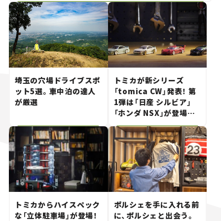
埼玉の穴場ドライブスポ
トミカが新シリーズ
ット5選。車中泊の達人
「tomica CW」発表！ 第
が厳選
1弾は「日産 シルビア」
「ホンダ NSX」が登場。
世界が注目す
る“JDM"に焦点【クルマ
とホビー】
トミカからハイスペック
ポルシェを手に入れる前
な「立体駐車場」が登場！
に、ポルシェと出会う。