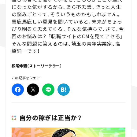
になった気がするから、あら不思議。きっと人生
スズキ ジムニー｜Suzuki Jimny
スズキ｜Suzuki
の悩みごとって、そういうものかもしれません。
マツダ｜Mazda
マツダ ロードスター｜Mazda Roadster
馬鹿馬鹿しい意見を聞いていると、未来がちょっ
ぴり明るく思えてくる。そんな気持ちで、さて、今
回のお悩みは？ 「転職サイトのCMを見てアセる」
そんな問題に答えるのは、埼玉の青年実業家、高
橋純一です！
松尾伸彌（ストーリーテラー）
この記事をシェア
自分の稼ぎは正当か？