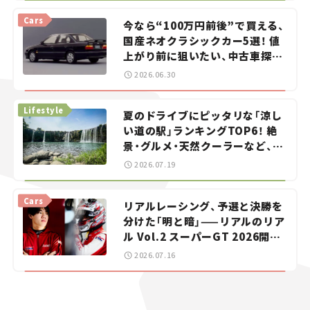
Cars
今なら“100万円前後”で買える、
国産ネオクラシックカー5選！ 値
上がり前に狙いたい、中古車探し
をお手伝い――ちょっとイケてるマ
2026.06.30
イカー選び #02
Lifestyle
夏のドライブにピッタリな「涼し
い道の駅」ランキングTOP6！ 絶
景・グルメ・天然クーラーなど、避
暑におすすめのスポットを紹介
2026.07.19
【道の駅マニアの推し駅ガイド】
vol.15
Cars
リアルレーシング、予選と決勝を
分けた「明と暗」——リアルのリア
ル Vol.2 スーパーGT 2026開幕
戦 岡山国際サーキット
2026.07.16