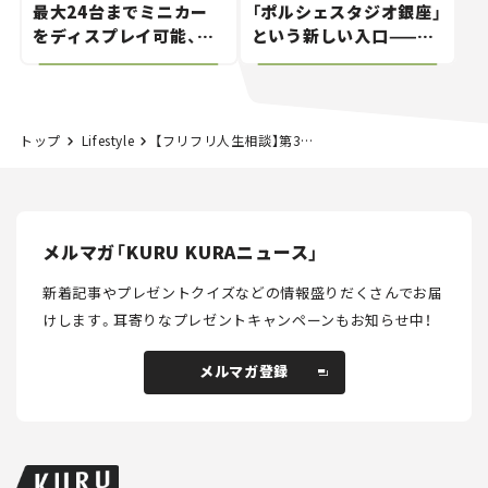
最大24台までミニカー
「ポルシェスタジオ銀座」
をディスプレイ可能、特
という新しい入口——連
別な「日産 GT-R
載｜CCGとクルマでどう
NISMO」も付属【クルマ
する？＜第14回＞
とホビー】
トップ
Lifestyle
【フリフリ人生相談】第391話「転職サイトのCMを見てアセる」
メルマガ「KURU KURAニュース」
新着記事やプレゼントクイズなどの情報盛りだくさんでお届
けします。
耳寄りなプレゼントキャンペーンもお知らせ中！
メルマガ登録