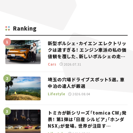
Ranking
新型ポルシェ・カイエン エレクトリッ
クは速すぎる！ エンジン車派の私の価
値観を覆した、新しいポルシェの走
り。
Cars
2026.07.31
埼玉の穴場ドライブスポット5選。車
中泊の達人が厳選
Lifestyle
2026.08.04
トミカが新シリーズ「tomica CW」発
表！ 第1弾は「日産 シルビア」「ホンダ
NSX」が登場。世界が注目す
る“JDM”に焦点【クルマとホビー】