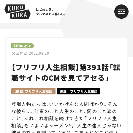
はじめよう、
クルマのある暮らし。
カテゴリ
Lifestyle
Cars
公開日：2022.08.28
【フリフリ人生相談】第391話「転
Lifestyle
職サイトのCMを見てアセる」
Traffic
【連載】フリフリ人生相談
連載｜フリフリ人生相談
Special
登場人物たちは、いいかげんな人間ばかり。そん
Series
な彼らに、仕事のこと人生のこと、愛のこと恋の
こと、あれこれ相談を続けてきた「フリフリ人生
Campaign
相談」もいよいよシーズン5。 人生の達人じゃない
彼らの答えを聞いていると、こちらがどこか達人
人気のハッシュタグ