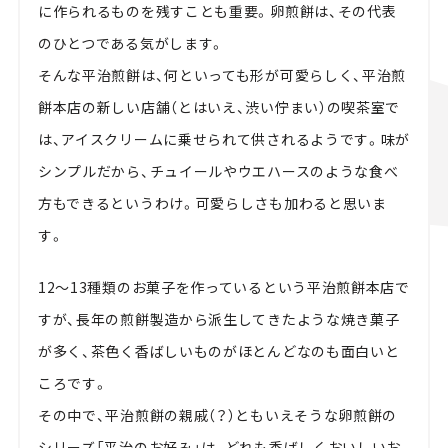
に作られるものを残すことも重要。卵煎餅は、その代表
のひとつである気がします。
そんな平治煎餅は、何といっても形が可愛らしく、平治煎
餅本店の新しい店舗（とはいえ、渋い佇まい）の喫茶室で
は、アイスクリームに乗せられて供されるようです。味が
シンプルだから、チュイールやウエハースのような食べ
方もできるというわけ。可愛らしさも加わると思いま
す。
12～13種類のお菓子を作っているという平治煎餅本店で
すが、長年の煎餅製造から派生してきたような焼き菓子
が多く、茶色く香ばしいものがほとんどなのも面白いと
ころです。
その中で、平治煎餅の親戚（？）ともいえそうな卵煎餅の
シリーズ「平治のお好み」は、どれも香ばしくおいしいお