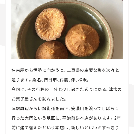
スズキ ジムニー｜Suzuki Jimny
スズキ｜Suzuki
マツダ｜Mazda
マツダ ロードスター｜Mazda Roadster
名古屋から伊勢に向かうと、三重県の主要な町を次々と
通ります。桑名、四日市、鈴鹿、津、松阪。
今回は、その行程の半分と少し過ぎた辺りにある、津市の
お菓子屋さんを訪ねました。
津駅周辺から伊勢街道を南下、安濃川を渡ってしばらく
行った大門という地区に、平治煎餅本店があります。2年
前に建て替えたという本店は、新しいとはいえすっきり