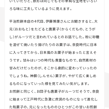
いていたりと、原形は同じでもその単純な生地をいろい
ろな味に工夫しているように見えます。
平治煎餅本店の4代目、伊藤博康さんにお聞きすると、大
元（おおもと）をたどると唐菓子（からくだもの、とうが
し）がルーツだと言われているとのお話でした。粉に砂糖
を混ぜて焼いたり揚げたりのお菓子は、奈良時代に日本
に入ってきてから、日本風のお菓子が始まったと言えそ
うです。甘みはいつの時代も貴重なもので、自然素材の
甘みだけだったのが、そこから劇的に変わっていったの
でしょうね。神饌（しんせん）菓子が、やがて広く楽しめ
るものになっていった様を見てみたい気がします。
お煎餅と同じく、お団子も唐菓子がルーツだそうで、奈良
に始まって江戸時代に急激に庶民のものになって進化し
た和菓子の、元になったもののひとつがこの甘いお煎餅