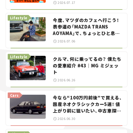
智之の「クルマでざっくばらんば
2026.07.17
らん！」＃20
Lifestyle
今度、マツダのカフェへ行こう！
表参道の「MAZDA TRANS
AOYAMA」で、ちょっとひと息。
——連載｜CCGとクルマでどうす
2026.07.06
る？＜第13回＞
Lifestyle
クルマ、何に乗ってるの？ 僕たち
の愛車紹介 #43｜MG ミジェッ
ト
2026.06.26
Cars
今なら“100万円前後”で買える、
国産ネオクラシックカー5選！ 値
上がり前に狙いたい、中古車探し
をお手伝い――ちょっとイケてるマ
2026.06.30
イカー選び #02