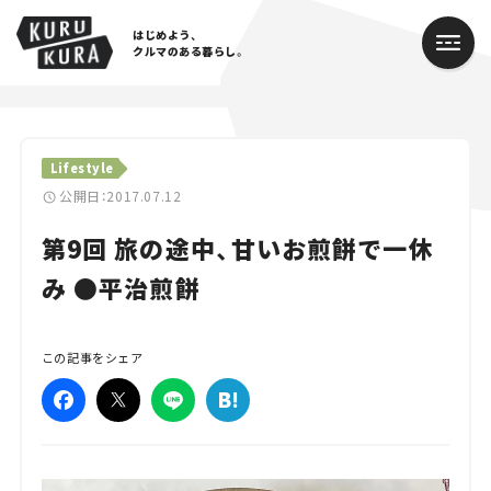
はじめよう、
クルマのある暮らし。
カテゴリ
Lifestyle
Cars
公開日：2017.07.12
第9回 旅の途中、甘いお煎餅で一休
Lifestyle
み ●平治煎餅
Traffic
Special
この記事をシェア
Series
Campaign
人気のハッシュタグ