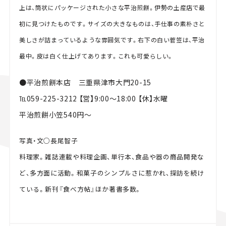
上は、筒状にパッケージされた小さな平治煎餅。伊勢の土産店で最
初に見つけたものです。サイズの大きなものは、手仕事の素朴さと
美しさが詰まっているような雰囲気です。右下の白い菅笠は、平治
最中。皮は白く仕上げてあります。これも可愛らしい。
●平治煎餅本店 三重県津市大門20-15
℡059-225-3212 【営】9:00～18:00 【休】水曜
平治煎餅小笠540円～
写真・文○長尾智子
料理家。雑誌連載や料理企画、単行本、食品や器の商品開発な
ど、多方面に活動。和菓子のシンプルさに惹かれ、探訪を続け
ている。新刊『食べ方帖』ほか著書多数。