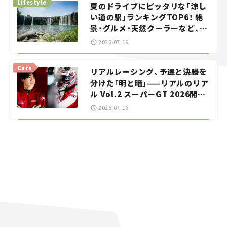
Lifestyle
夏のドライブにピッタリな「涼し
い道の駅」ランキングTOP6！ 絶
景・グルメ・天然クーラーなど、避
暑におすすめのスポットを紹介
2026.07.19
【道の駅マニアの推し駅ガイド】
vol.15
Cars
リアルレーシング、予選と決勝を
分けた「明と暗」——リアルのリア
ル Vol.2 スーパーGT 2026開幕
戦 岡山国際サーキット
2026.07.16