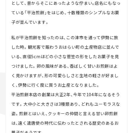
として、昔からそこにあったような佇まい｡店名にもなっ
ている「平治煎餅」をはじめ、十数種類のシンプルなお菓
子が並んでいます。
私が平治煎餅を知ったのは、この津市を通って伊勢に旅
した時。観光客で賑わうおはらい町の土産物店に並んで
いる、直径5cmほどの小さな菅笠の形をしたお菓子を見
つけました。卵の風味がある、香ばしく甘いお煎餅はよ
く見かけますが、形の可愛らしさと生地の軽さが好まし
く、伊勢に行く度に買うお土産となりました。
平治煎餅本店の創業は大正2年、今年で104年になるそう
です。大中小と大きさは3種類あり、どれもユーモラスな
姿。煎餅とはいえ、クッキーの仲間と言える甘い卵煎餅
は、遠く遣唐使の時代に伝わったとされる歴史のあるお
菓子だそうです。