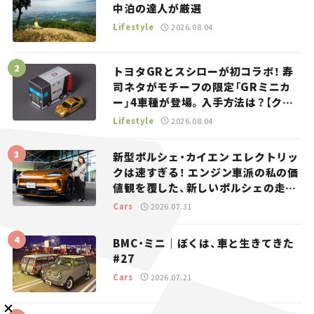
中泊の達人が厳選
Lifestyle
2026.08.04
トヨタGRとスシローが初コラボ！ 寿
司ネタがモチーフの限定「GRミニカ
メルマガ登録
ー」4車種が登場。入手方法は？【クル
マとホビー】
Lifestyle
2026.08.04
新型ポルシェ・カイエン エレクトリッ
KURU KURAについて
広告掲載
プライバシーポリシー
採用情報
クは速すぎる！ エンジン車派の私の価
FAQ
値観を覆した、新しいポルシェの走
り。
Cars
2026.07.31
follow us
BMC・ミニ｜ぼくは、車と生きてきた
#27
Cars
2026.07.21