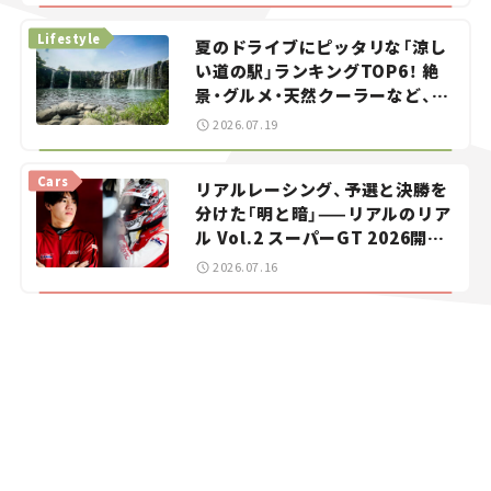
Lifestyle
夏のドライブにピッタリな「涼し
い道の駅」ランキングTOP6！ 絶
景・グルメ・天然クーラーなど、避
暑におすすめのスポットを紹介
2026.07.19
【道の駅マニアの推し駅ガイド】
vol.15
Cars
リアルレーシング、予選と決勝を
分けた「明と暗」——リアルのリア
ル Vol.2 スーパーGT 2026開幕
戦 岡山国際サーキット
2026.07.16