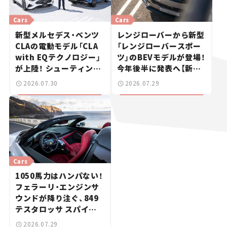
Cars
Cars
新型メルセデス・ベンツ
レンジローバーから新型
CLAの電動モデル「CLA
「レンジローバースポー
with EQテクノロジー」
ツ」のBEVモデルが登場！
が上陸！ シューティング
今年後半に発表へ【新車
ブレークも発売【新車ニ
ニュース】
2026.07.30
2026.07.29
ュース】
Cars
1050馬力はハンパない！
フェラーリ・エンジンサ
ウンドが降り注ぐ、849
テスタロッサ スパイダ
ーに試乗。
2026.07.29