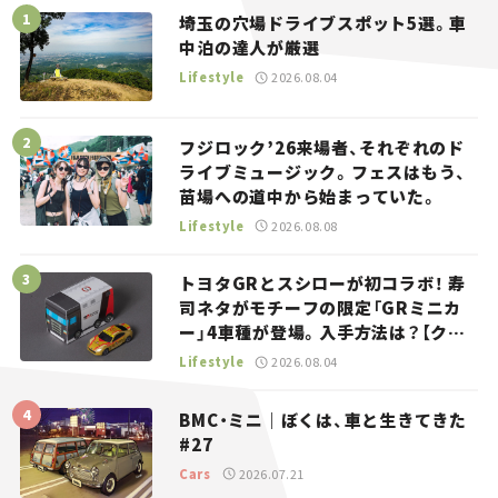
埼玉の穴場ドライブスポット5選。車
中泊の達人が厳選
Lifestyle
2026.08.04
フジロック’26来場者、それぞれのド
ライブミュージック。フェスはもう、
苗場への道中から始まっていた。
Lifestyle
2026.08.08
トヨタGRとスシローが初コラボ！ 寿
司ネタがモチーフの限定「GRミニカ
ー」4車種が登場。入手方法は？【クル
マとホビー】
Lifestyle
2026.08.04
BMC・ミニ｜ぼくは、車と生きてきた
#27
Cars
2026.07.21