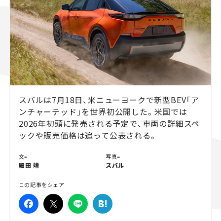
スズキ ジムニー｜Suzuki Jimny
スズキ｜Suzuki
マツダ｜Mazda
マツダ ロードスター｜Mazda Roadster
スバルは7月18日、米ニューヨークで新型BEV「ア
ンチャーテッド」を世界初公開した。米国では
2026年初頭に発売される予定で、車両の詳細スペ
ックや販売価格は追って公表される。
文=
写真=
細田 靖
スバル
この記事をシェア