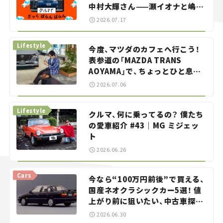
中村大輝さん——瀬イオナと嶋田
智之の「クルマでざっくばらんば
2026.07.17
らん！」＃20
Lifestyle
今度、マツダのカフェへ行こう！
表参道の「MAZDA TRANS
AOYAMA」で、ちょっとひと息。
——連載｜CCGとクルマでどうす
2026.07.06
る？＜第13回＞
Lifestyle
クルマ、何に乗ってるの？ 僕たち
の愛車紹介 #43｜MG ミジェッ
ト
2026.06.26
Cars
今なら“100万円前後”で買える、
国産ネオクラシックカー5選！ 値
上がり前に狙いたい、中古車探し
をお手伝い――ちょっとイケてるマ
2026.06.30
イカー選び #02