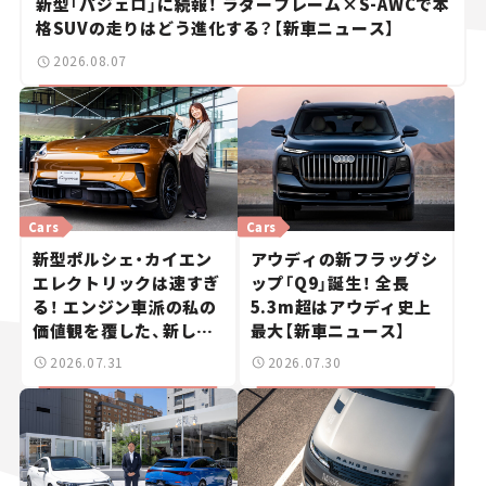
新型「パジェロ」に続報！ ラダーフレーム×S-AWCで本
格SUVの走りはどう進化する？【新車ニュース】
2026.08.07
Cars
Cars
新型ポルシェ・カイエン
アウディの新フラッグシ
エレクトリックは速すぎ
ップ「Q9」誕生！ 全長
る！ エンジン車派の私の
5.3m超はアウディ史上
価値観を覆した、新しい
最大【新車ニュース】
ポルシェの走り。
2026.07.31
2026.07.30