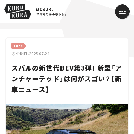
はじめよう、
クルマのある暮らし。
カテゴリ
Cars
Cars
公開日：2025.07.24
スバルの新世代BEV第3弾！ 新型「ア
Lifestyle
ンチャーテッド」は何がスゴい？【新
Traffic
車ニュース】
Special
Series
Campaign
人気のハッシュタグ