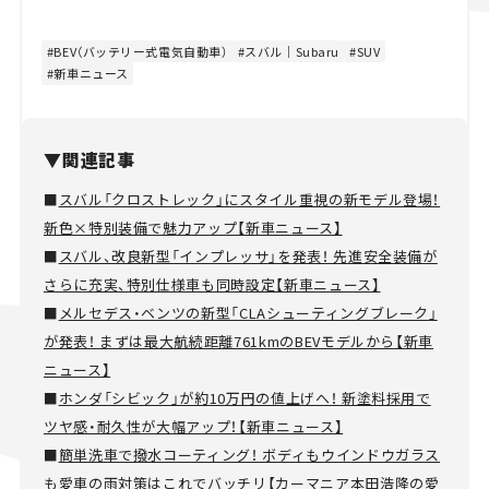
BEV（バッテリー式電気自動車）
スバル｜Subaru
SUV
新車ニュース
▼関連記事
■
スバル「クロストレック」にスタイル重視の新モデル登場！
新色×特別装備で魅力アップ【新車ニュース】
■
スバル、改良新型「インプレッサ」を発表！ 先進安全装備が
さらに充実、特別仕様車も同時設定【新車ニュース】
■
メルセデス・ベンツの新型「CLAシューティングブレーク」
が発表！ まずは最大航続距離761kmのBEVモデルから【新車
ニュース】
■
ホンダ「シビック」が約10万円の値上げへ！ 新塗料採用で
ツヤ感・耐久性が大幅アップ！【新車ニュース】
■
簡単洗車で撥水コーティング！ ボディもウインドウガラス
も愛車の雨対策はこれでバッチリ【カーマニア本田浩隆の愛