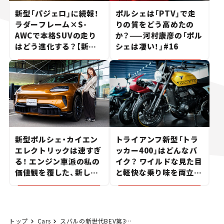
新型「パジェロ」に続報！
ポルシェは「PTV」で走
ラダーフレーム×S-
りの質をどう高めたの
AWCで本格SUVの走り
か？——河村康彦の「ポル
はどう進化する？【新車
シェは凄い！」#16
ニュース】
新型ポルシェ・カイエン
トライアンフ新型「トラ
エレクトリックは速すぎ
ッカー400」はどんなバ
る！ エンジン車派の私の
イク？ ワイルドな見た目
価値観を覆した、新しい
と軽快な乗り味を両立し
ポルシェの走り。
た400ccフラットトラッ
カー【試乗レビュー】
トップ
Cars
スバルの新世代BEV第3弾！ 新型「アンチャーテッド」は何がスゴい？【新車ニュース】