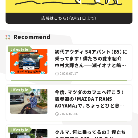
応募はこちら！（8月31日まで）
Recommend
Lifestyle
初代アウディ S4アバント（B5）に
乗ってます！ 僕たちの愛車紹介｜
中村大輝さん——瀬イオナと嶋田
智之の「クルマでざっくばらんば
2026.07.17
らん！」＃20
Lifestyle
今度、マツダのカフェへ行こう！
表参道の「MAZDA TRANS
AOYAMA」で、ちょっとひと息。
——連載｜CCGとクルマでどうす
2026.07.06
る？＜第13回＞
Lifestyle
クルマ、何に乗ってるの？ 僕たち