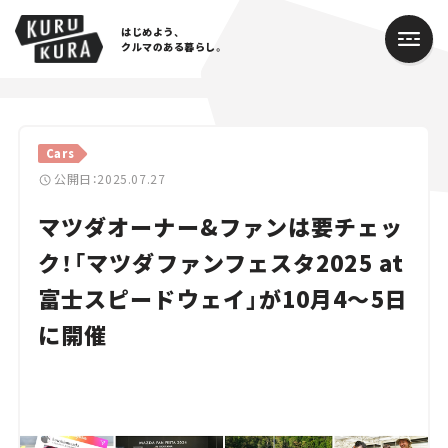
はじめよう、
クルマのある暮らし。
カテゴリ
Cars
Cars
公開日：2025.07.27
マツダオーナー&ファンは要チェッ
Lifestyle
ク！「マツダファンフェスタ2025 at
Traffic
富士スピードウェイ」が10月4〜5日
Special
に開催
Series
Campaign
人気のハッシュタグ