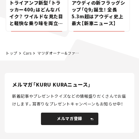
トライアンフ新型「トラ
アウディの新フラッグシ
ッカー400」はどんなバ
ップ「Q9」誕生！ 全長
イク？ ワイルドな見た目
5.3m超はアウディ史上
と軽快な乗り味を両立し
最大【新車ニュース】
た400ccフラットトラッ
カー【試乗レビュー】
トップ
Cars
マツダオーナー&ファンは要チェック！「マツダファンフェスタ2025 at富士スピードウェイ」が10月4〜5日に開催
メルマガ「KURU KURAニュース」
新着記事やプレゼントクイズなどの情報盛りだくさんでお届
けします。
耳寄りなプレゼントキャンペーンもお知らせ中！
メルマガ登録