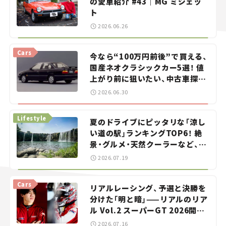
の愛車紹介 #43｜MG ミジェッ
ト
2026.06.26
Cars
今なら“100万円前後”で買える、
国産ネオクラシックカー5選！ 値
上がり前に狙いたい、中古車探し
をお手伝い――ちょっとイケてるマ
2026.06.30
イカー選び #02
Lifestyle
夏のドライブにピッタリな「涼し
い道の駅」ランキングTOP6！ 絶
景・グルメ・天然クーラーなど、避
暑におすすめのスポットを紹介
2026.07.19
【道の駅マニアの推し駅ガイド】
vol.15
Cars
リアルレーシング、予選と決勝を
分けた「明と暗」——リアルのリア
ル Vol.2 スーパーGT 2026開幕
戦 岡山国際サーキット
2026.07.16