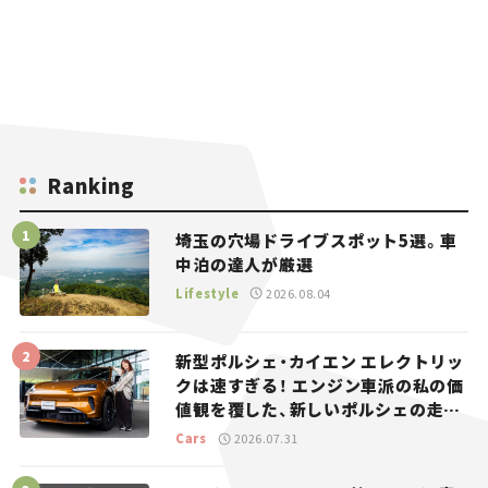
Ranking
埼玉の穴場ドライブスポット5選。車
中泊の達人が厳選
Lifestyle
2026.08.04
新型ポルシェ・カイエン エレクトリッ
クは速すぎる！ エンジン車派の私の価
値観を覆した、新しいポルシェの走
り。
Cars
2026.07.31