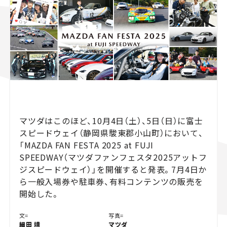
スズキ ジムニー｜Suzuki Jimny
スズキ｜Suzuki
マツダ｜Mazda
マツダ ロードスター｜Mazda Roadster
マツダはこのほど、10月4日（土）、5日（日）に富士
スピードウェイ（静岡県駿東郡小山町）において、
「MAZDA FAN FESTA 2025 at FUJI
SPEEDWAY（マツダファンフェスタ2025アットフ
ジスピードウェイ）」を開催すると発表。7月4日か
ら一般入場券や駐車券、有料コンテンツの販売を
開始した。
文=
写真=
細田 靖
マツダ