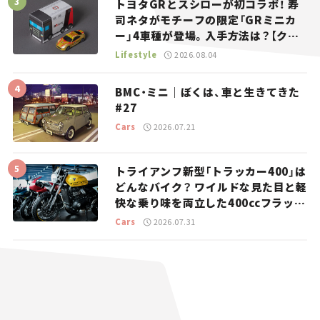
トヨタGRとスシローが初コラボ！ 寿
司ネタがモチーフの限定「GRミニカ
ー」4車種が登場。入手方法は？【クル
マとホビー】
Lifestyle
2026.08.04
BMC・ミニ｜ぼくは、車と生きてきた
#27
Cars
2026.07.21
トライアンフ新型「トラッカー400」は
どんなバイク？ ワイルドな見た目と軽
快な乗り味を両立した400ccフラット
トラッカー【試乗レビュー】
Cars
2026.07.31