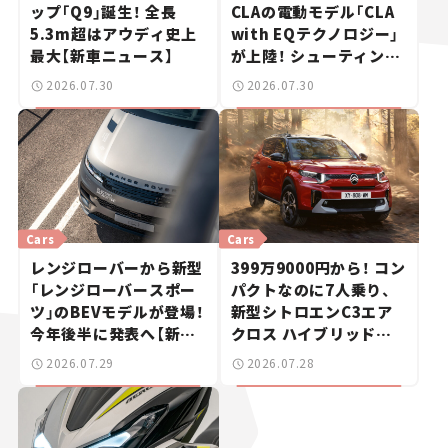
ップ「Q9」誕生！ 全長
CLAの電動モデル「CLA
5.3m超はアウディ史上
with EQテクノロジー」
最大【新車ニュース】
が上陸！ シューティング
ブレークも発売【新車ニ
2026.07.30
2026.07.30
ュース】
Cars
Cars
レンジローバーから新型
399万9000円から！ コン
「レンジローバースポー
パクトなのに7人乗り、
ツ」のBEVモデルが登場！
新型シトロエンC3エア
今年後半に発表へ【新車
クロス ハイブリッドが
ニュース】
上陸【新車ニュース】
2026.07.29
2026.07.28