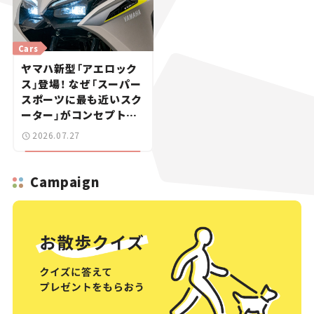
Cars
ヤマハ新型「アエロック
ス」登場！ なぜ「スーパー
スポーツに最も近いスク
ーター」がコンセプトな
のか？【新車ニュース】
2026.07.27
Campaign