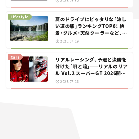
2026.06.30
イカー選び #02
Lifestyle
夏のドライブにピッタリな「涼し
い道の駅」ランキングTOP6！ 絶
景・グルメ・天然クーラーなど、避
暑におすすめのスポットを紹介
2026.07.19
【道の駅マニアの推し駅ガイド】
vol.15
Cars
リアルレーシング、予選と決勝を
分けた「明と暗」——リアルのリア
ル Vol.2 スーパーGT 2026開幕
戦 岡山国際サーキット
2026.07.16