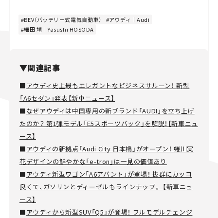
BEV（バッテリー式電気自動車）
アウディ｜Audi
細田 靖｜Yasushi HOSODA
▼関連記事
■
アウディ史上最もエレガントなビジネスサルーン！ 新型
「A6セダン」発表【新車ニュース】
■
なぜアウディは中国専用の新ブランド「AUDI」を立ち上げ
たのか？ 第1弾モデル「E5スポーツバック」を解説！【新車ニュ
ース】
■
アウディの新拠点「Audi City 日本橋」がオープン！ 蜷川実
花デザインの鮮やかな「e-tron」は一見の価値あり
■
アウディ新型ワゴン「A6アバント」が登場！ 抜群にカッコ
良くて、ガソリンとディーゼルもラインナップ。 【新車ニュ
ース】
■
アウディから新型SUV「Q5」が登場！ フルモデルチェンジ