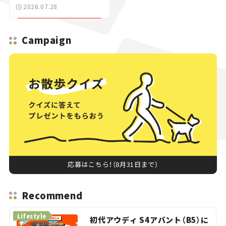
上陸【新車ニュース】
2026.07.28
Campaign
応募はこちら！（8月31日まで）
Recommend
Lifestyle
初代アウディ S4アバント（B5）に