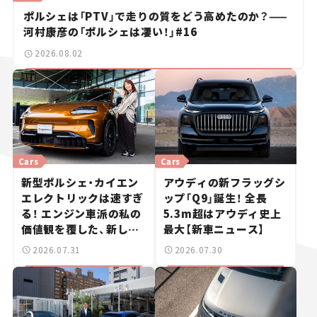
ポルシェは「PTV」で走りの質をどう高めたのか？——
河村康彦の「ポルシェは凄い！」#16
2026.08.02
Cars
Cars
新型ポルシェ・カイエン
アウディの新フラッグシ
エレクトリックは速すぎ
ップ「Q9」誕生！ 全長
る！ エンジン車派の私の
5.3m超はアウディ史上
価値観を覆した、新しい
最大【新車ニュース】
ポルシェの走り。
2026.07.31
2026.07.30