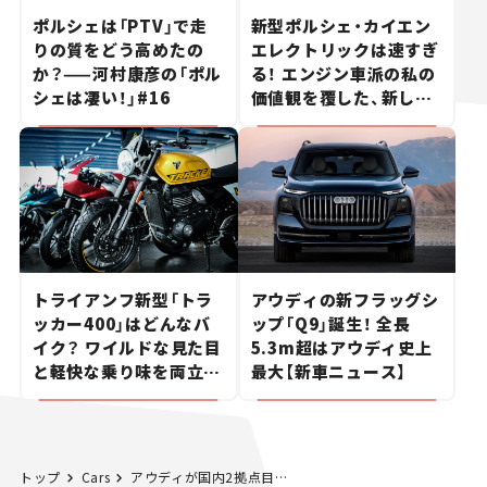
ポルシェは「PTV」で走
新型ポルシェ・カイエン
りの質をどう高めたの
エレクトリックは速すぎ
か？——河村康彦の「ポル
る！ エンジン車派の私の
シェは凄い！」#16
価値観を覆した、新しい
ポルシェの走り。
トライアンフ新型「トラ
アウディの新フラッグシ
ッカー400」はどんなバ
ップ「Q9」誕生！ 全長
イク？ ワイルドな見た目
5.3m超はアウディ史上
と軽快な乗り味を両立し
最大【新車ニュース】
た400ccフラットトラッ
カー【試乗レビュー】
トップ
Cars
アウディが国内2拠点目のEV充電スポット「Audi charging hub芝公園」をオープン！