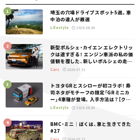
埼玉の穴場ドライブスポット5選。車
中泊の達人が厳選
Lifestyle
2026.08.04
新型ポルシェ・カイエン エレクトリッ
クは速すぎる！ エンジン車派の私の価
値観を覆した、新しいポルシェの走
り。
Cars
2026.07.31
トヨタGRとスシローが初コラボ！ 寿
司ネタがモチーフの限定「GRミニカ
ー」4車種が登場。入手方法は？【クル
マとホビー】
Lifestyle
2026.08.04
BMC・ミニ｜ぼくは、車と生きてきた
#27
Cars
2026.07.21