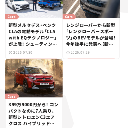
Cars
Cars
新型メルセデス・ベンツ
レンジローバーから新型
CLAの電動モデル「CLA
「レンジローバースポー
with EQテクノロジー」
ツ」のBEVモデルが登場！
が上陸！ シューティング
今年後半に発表へ【新車
ブレークも発売【新車ニ
ニュース】
2026.07.30
2026.07.29
ュース】
Cars
399万9000円から！ コン
パクトなのに7人乗り、
新型シトロエンC3エア
クロス ハイブリッドが