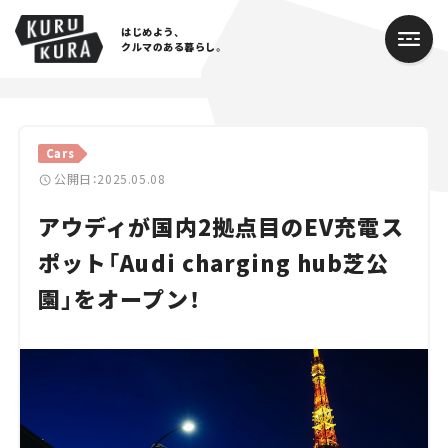
はじめよう、
クルマのある暮らし。
カテゴリ
Cars
Cars
公開日：2025.05.08
アウディが国内2拠点目のEV充電ス
Lifestyle
ポット「Audi charging hub芝公
Traffic
園」をオープン！
Special
Series
Campaign
人気のハッシュタグ