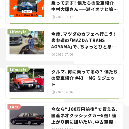
乗ってます！ 僕たちの愛車紹介｜
中村大輝さん——瀬イオナと嶋田
智之の「クルマでざっくばらんば
2026.07.17
らん！」＃20
Lifestyle
今度、マツダのカフェへ行こう！
表参道の「MAZDA TRANS
AOYAMA」で、ちょっとひと息。
——連載｜CCGとクルマでどうす
2026.07.06
る？＜第13回＞
Lifestyle
クルマ、何に乗ってるの？ 僕たち
の愛車紹介 #43｜MG ミジェッ
ト
2026.06.26
Cars
今なら“100万円前後”で買える、
国産ネオクラシックカー5選！ 値
上がり前に狙いたい、中古車探し
をお手伝い――ちょっとイケてるマ