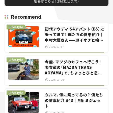
応募はこちら！（8月31日まで）
Recommend
Lifestyle
初代アウディ S4アバント（B5）に
乗ってます！ 僕たちの愛車紹介｜
中村大輝さん——瀬イオナと嶋田
智之の「クルマでざっくばらんば
2026.07.17
らん！」＃20
Lifestyle
今度、マツダのカフェへ行こう！
表参道の「MAZDA TRANS
AOYAMA」で、ちょっとひと息。
——連載｜CCGとクルマでどうす
2026.07.06
る？＜第13回＞
Lifestyle
クルマ、何に乗ってるの？ 僕たち
の愛車紹介 #43｜MG ミジェッ
ト
2026.06.26