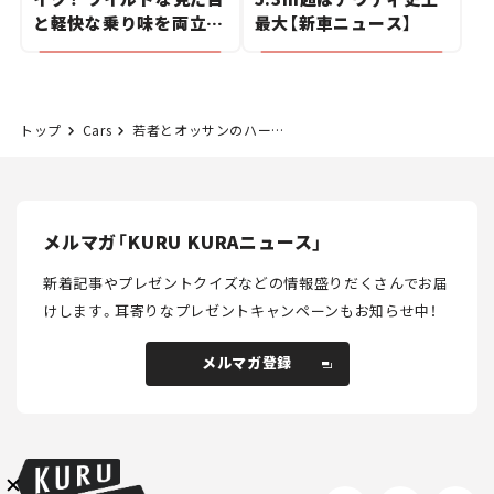
と軽快な乗り味を両立し
最大【新車ニュース】
た400ccフラットトラッ
カー【試乗レビュー】
トップ
Cars
若者とオッサンのハートを鷲掴み！ “ネオクラ旋風”が 日本のバイクを盛り上げる！ 【東京MCS2024】
メルマガ登録
メルマガ「KURU KURAニュース」
KURU KURAについて
広告掲載
プライバシーポリシー
採用情報
FAQ
新着記事やプレゼントクイズなどの情報盛りだくさんでお届
けします。
耳寄りなプレゼントキャンペーンもお知らせ中！
follow us
メルマガ登録