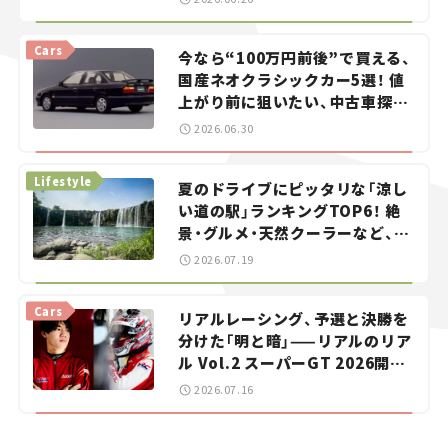
Cars
今なら“100万円前後”で買える、
国産ネオクラシックカー5選！ 値
上がり前に狙いたい、中古車探し
をお手伝い――ちょっとイケてるマ
2026.06.30
イカー選び #02
Lifestyle
夏のドライブにピッタリな「涼し
い道の駅」ランキングTOP6！ 絶
景・グルメ・天然クーラーなど、避
暑におすすめのスポットを紹介
2026.07.19
【道の駅マニアの推し駅ガイド】
vol.15
Cars
リアルレーシング、予選と決勝を
分けた「明と暗」——リアルのリア
ル Vol.2 スーパーGT 2026開幕
戦 岡山国際サーキット
2026.07.16