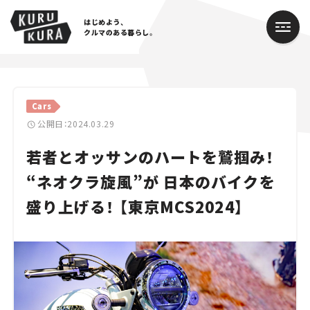
はじめよう、
クルマのある暮らし。
カテゴリ
Cars
Cars
公開日：2024.03.29
若者とオッサンのハートを鷲掴み！
Lifestyle
“ネオクラ旋風”が 日本のバイクを
Traffic
盛り上げる！ 【東京MCS2024】
Special
Series
Campaign
人気のハッシュタグ