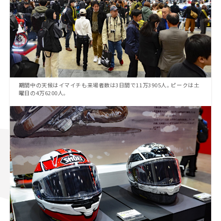
期間中の天候はイマイチも来場者数は3日間で11万3905人。ピークは土
曜日の4万6200人。