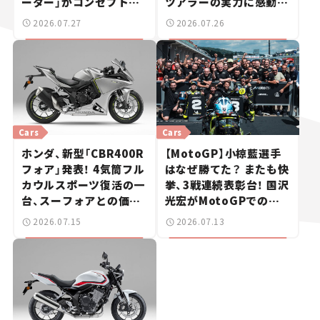
ーター」がコンセプトな
ツアラーの実力に感動
のか？【新車ニュース】
【試乗レビュー】
2026.07.27
2026.07.26
Cars
Cars
ホンダ、新型「CBR400R
【MotoGP】小椋藍選手
フォア」発表！ 4気筒フル
はなぜ勝てた？ またも快
カウルスポーツ復活の一
挙、3戦連続表彰台！ 国沢
台、スーフォアとの価格
光宏がMotoGPでの快
差は20万円【新車ニュー
進撃を解説
2026.07.15
2026.07.13
ス】