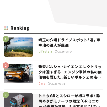
Ranking
埼玉の穴場ドライブスポット5選。車
中泊の達人が厳選
Lifestyle
2026.08.04
新型ポルシェ・カイエン エレクトリッ
クは速すぎる！ エンジン車派の私の価
値観を覆した、新しいポルシェの走
り。
Cars
2026.07.31
トヨタGRとスシローが初コラボ！ 寿
司ネタがモチーフの限定「GRミニカ
ー」4車種が登場。入手方法は？【クル