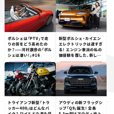
ポルシェは「PTV」で走
新型ポルシェ・カイエン
りの質をどう高めたの
エレクトリックは速すぎ
か？——河村康彦の「ポル
る！ エンジン車派の私の
シェは凄い！」#16
価値観を覆した、新しい
ポルシェの走り。
トライアンフ新型「トラ
アウディの新フラッグシ
ッカー400」はどんなバ
ップ「Q9」誕生！ 全長
イク？ ワイルドな見た目
5.3m超はアウディ史上