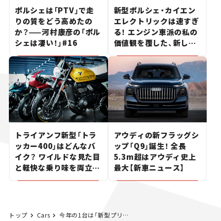
ポルシェは「PTV」で走
新型ポルシェ・カイエン
りの質をどう高めたの
エレクトリックは速すぎ
か？——河村康彦の「ポル
る！ エンジン車派の私の
シェは凄い！」#16
価値観を覆した、新しい
ポルシェの走り。
トライアンフ新型「トラ
アウディの新フラッグシ
ッカー400」はどんなバ
ップ「Q9」誕生！ 全長
イク？ ワイルドな見た目
5.3m超はアウディ史上
と軽快な乗り味を両立し
最大【新車ニュース】
た400ccフラットトラッ
カー【試乗レビュー】
トップ
Cars
今年の1台は「新型プリウス」に決定！ 日本カー・オブ・ザ・イヤーの各部門で受賞した4モデルも紹介