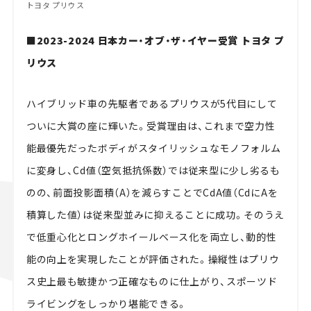
トヨタ プリウス
■2023-2024 日本カー・オブ・ザ・イヤー受賞 トヨタ プ
リウス
ハイブリッド車の先駆者であるプリウスが5代目にして
ついに大賞の座に輝いた。受賞理由は、これまで空力性
能最優先だったボディがスタイリッシュなモノフォルム
に変身し、Cd値（空気抵抗係数）では従来型に少し劣るも
のの、前面投影面積（A）を減らすことでCdA値（CdにAを
積算した値）は従来型並みに抑えることに成功。そのうえ
で低重心化とロングホイールベース化を両立し、動的性
能の向上を実現したことが評価された。操縦性はプリウ
ス史上最も敏捷かつ正確なものに仕上がり、スポーツド
ライビングをしっかり堪能できる。