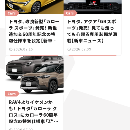
Cars
Cars
トヨタ、改良新型「カロー
トヨタ、アクア「GRスポ
ラ スポーツ」発売！ 新色
ーツ」発売！ 見ても走っ
追加＆60周年記念の特
ても心躍る専用装備が満
別仕様車を設定【新車ニ
載【新車ニュース】
ュース】
2026.07.16
2026.07.09
Cars
RAV4よりイケメンか
も！ トヨタ「カローラ ク
ロス」にカローラ60周年
記念の特別仕様車「Z“ア
ドベンチャー”」登場【新
2026.07.03