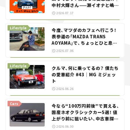
中村大輝さん——瀬イオナと嶋田
智之の「クルマでざっくばらんば
2026.07.17
らん！」＃20
Lifestyle
今度、マツダのカフェへ行こう！
表参道の「MAZDA TRANS
AOYAMA」で、ちょっとひと息。
——連載｜CCGとクルマでどうす
2026.07.06
る？＜第13回＞
Lifestyle
クルマ、何に乗ってるの？ 僕たち
の愛車紹介 #43｜MG ミジェッ
ト
2026.06.26
Cars
今なら“100万円前後”で買える、
国産ネオクラシックカー5選！ 値
上がり前に狙いたい、中古車探し
をお手伝い――ちょっとイケてるマ
2026.06.30