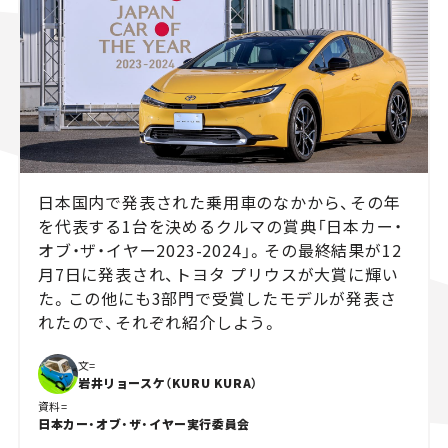
スズキ ジムニー｜Suzuki Jimny
スズキ｜Suzuki
マツダ｜Mazda
マツダ ロードスター｜Mazda Roadster
日本国内で発表された乗用車のなかから、その年
を代表する1台を決めるクルマの賞典「日本カー・
オブ・ザ・イヤー2023-2024」。その最終結果が12
月7日に発表され、トヨタ プリウスが大賞に輝い
た。この他にも3部門で受賞したモデルが発表さ
れたので、それぞれ紹介しよう。
文=
岩井リョースケ（KURU KURA）
資料=
日本カー・オブ・ザ・イヤー実行委員会