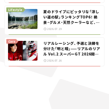
イカー選び #02
Lifestyle
夏のドライブにピッタリな「涼し
い道の駅」ランキングTOP6！ 絶
景・グルメ・天然クーラーなど、避
暑におすすめのスポットを紹介
2026.07.19
【道の駅マニアの推し駅ガイド】
vol.15
Cars
リアルレーシング、予選と決勝を
分けた「明と暗」——リアルのリア
ル Vol.2 スーパーGT 2026開幕
戦 岡山国際サーキット
2026.07.16