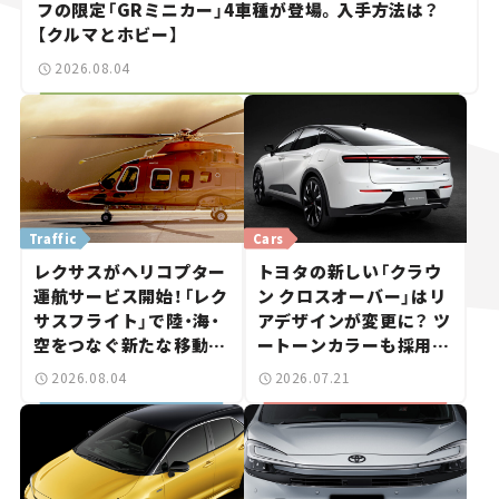
フの限定「GRミニカー」4車種が登場。入手方法は？
【クルマとホビー】
2026.08.04
Traffic
Cars
レクサスがヘリコプター
トヨタの新しい「クラウ
運航サービス開始！「レク
ン クロスオーバー」はリ
サスフライト」で陸・海・
アデザインが変更に？ ツ
空をつなぐ新たな移動体
ートーンカラーも採用し
験とは
9月中旬に発表予定【新車
2026.08.04
2026.07.21
ニュース】