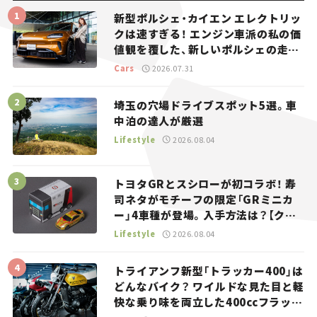
新型ポルシェ・カイエン エレクトリッ
クは速すぎる！ エンジン車派の私の価
値観を覆した、新しいポルシェの走
り。
Cars
2026.07.31
埼玉の穴場ドライブスポット5選。車
中泊の達人が厳選
Lifestyle
2026.08.04
トヨタGRとスシローが初コラボ！ 寿
司ネタがモチーフの限定「GRミニカ
ー」4車種が登場。入手方法は？【クル
マとホビー】
Lifestyle
2026.08.04
トライアンフ新型「トラッカー400」は
どんなバイク？ ワイルドな見た目と軽
快な乗り味を両立した400ccフラット