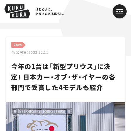
はじめよう、
クルマのある暮らし。
カテゴリ
Cars
Cars
公開日：2023.12.11
今年の1台は「新型プリウス」に決
Lifestyle
定！ 日本カー・オブ・ザ・イヤーの各
Traffic
部門で受賞した4モデルも紹介
Special
Series
Campaign
人気のハッシュタグ