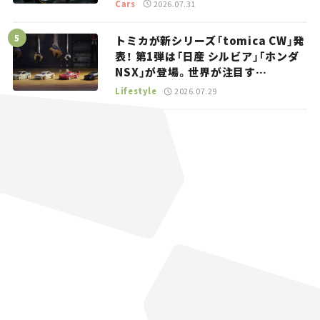
トラッカー【試乗レビュー】
Cars
2026.07.31
トミカが新シリーズ「tomica CW」発
表！ 第1弾は「日産 シルビア」「ホンダ
NSX」が登場。世界が注目す
る“JDM”に焦点【クルマとホビー】
Lifestyle
2026.07.29