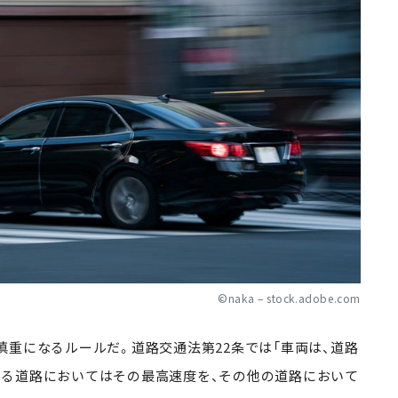
©naka – stock.adobe.com
慎重になるルールだ。道路交通法第
22
条では「車両は、道路
る道路においてはその最高速度を、その他の道路において