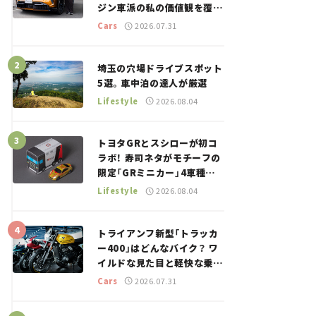
ジン車派の私の価値観を覆し
た、新しいポルシェの走り。
Cars
2026.07.31
埼玉の穴場ドライブスポット
5選。車中泊の達人が厳選
Lifestyle
2026.08.04
トヨタGRとスシローが初コ
ラボ！ 寿司ネタがモチーフの
限定「GRミニカー」4車種が
登場。入手方法は？【クルマ
Lifestyle
2026.08.04
とホビー】
トライアンフ新型「トラッカ
ー400」はどんなバイク？ ワ
イルドな見た目と軽快な乗り
味を両立した400ccフラット
Cars
2026.07.31
トラッカー【試乗レビュー】