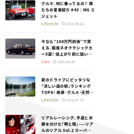
クルマ、何に乗ってるの？ 僕
たちの愛車紹介 #43｜MG ミ
ジェット
Lifestyle
2026.06.26
今なら“100万円前後”で買
える、国産ネオクラシックカ
ー5選！ 値上がり前に狙いた
い、中古車探しをお手伝い――ち
Cars
2026.06.30
ょっとイケてるマイカー選び
#02
夏のドライブにピッタリな
「涼しい道の駅」ランキング
TOP6！ 絶景・グルメ・天然ク
ーラーなど、避暑におすすめ
Lifestyle
2026.07.19
のスポットを紹介【道の駅マ
ニアの推し駅ガイド】vol.15
リアルレーシング、予選と決
勝を分けた「明と暗」——リア
ルのリアル Vol.2 スーパー