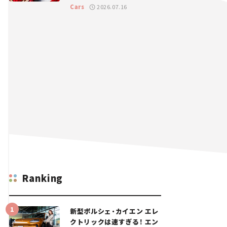
GT 2026開幕戦 岡山国際サ
Cars
2026.07.16
ーキット
Ranking
新型ポルシェ・カイエン エレ
クトリックは速すぎる！ エン