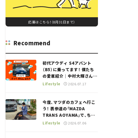
応募はこちら！（8月31日まで）
Recommend
初代アウディ S4アバント
（B5）に乗ってます！ 僕たち
の愛車紹介｜中村大輝さん
——瀬イオナと嶋田智之の
Lifestyle
2026.07.17
「クルマでざっくばらんばら
ん！」＃20
今度、マツダのカフェへ行こ
う！ 表参道の「MAZDA
TRANS AOYAMA」で、ちょ
っとひと息。——連載｜CCG
Lifestyle
2026.07.06
とクルマでどうする？＜第13
回＞