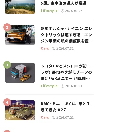
5選。車中泊の達人が厳選
Lifestyle
2026.08.04
新型ポルシェ・カイエン エレ
クトリックは速すぎる！ エン
ジン車派の私の価値観を覆し
た、新しいポルシェの走り。
Cars
2026.07.31
トヨタGRとスシローが初コ
ラボ！ 寿司ネタがモチーフの
限定「GRミニカー」4車種が
登場。入手方法は？【クルマ
Lifestyle
2026.08.04
とホビー】
BMC・ミニ｜ぼくは、車と生
きてきた #27
Cars
2026.07.21