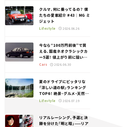
回＞
クルマ、何に乗ってるの？ 僕
たちの愛車紹介 #43｜MG ミ
ジェット
Lifestyle
2026.06.26
今なら“100万円前後”で買
える、国産ネオクラシックカ
ー5選！ 値上がり前に狙いた
い、中古車探しをお手伝い――ち
Cars
2026.06.30
ょっとイケてるマイカー選び
#02
夏のドライブにピッタリな
「涼しい道の駅」ランキング
TOP6！ 絶景・グルメ・天然ク
ーラーなど、避暑におすすめ
Lifestyle
2026.07.19
のスポットを紹介【道の駅マ
ニアの推し駅ガイド】vol.15
リアルレーシング、予選と決
勝を分けた「明と暗」——リア