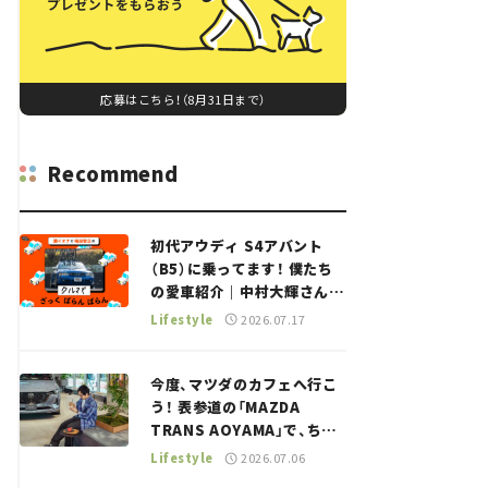
応募はこちら！（8月31日まで）
Recommend
初代アウディ S4アバント
（B5）に乗ってます！ 僕たち
の愛車紹介｜中村大輝さん
——瀬イオナと嶋田智之の
Lifestyle
2026.07.17
「クルマでざっくばらんばら
ん！」＃20
今度、マツダのカフェへ行こ
う！ 表参道の「MAZDA
TRANS AOYAMA」で、ちょ
っとひと息。——連載｜CCG
Lifestyle
2026.07.06
とクルマでどうする？＜第13