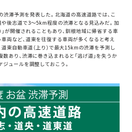
Campaig
）の渋滞予測を発表した。北海道の高速道路では、こ
や後志道で3～5km程度の渋滞となる見込みだ。加
市）」が開催されることもあり、釧根地域に帰省する車
う車両など、道東を往復する車両が多くなると考え
、道東自動車道（上り）で最大15kmの渋滞を予測し
複数あり、渋滞に巻き込まれると「逃げ道」を失うか
ケジュールを調整しておこう。