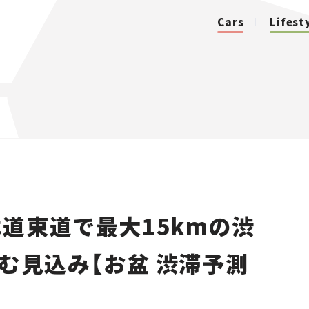
Cars
Lifest
カテゴリ
Cars
Lifestyle
道東道で最大15kmの渋
Traffic
混む見込み【お盆 渋滞予測
Special
Series