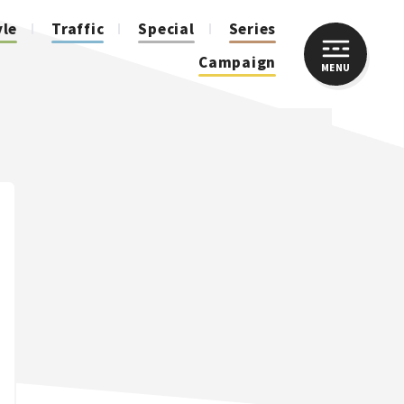
yle
Traffic
Special
Series
Campaign
MENU
CLOSE
人気のハッシュタグ
スズキ ジムニー｜Suzuki Jimny
スズキ｜Suzuki
マツダ｜Mazda
マツダ ロードスター｜Mazda Roadster