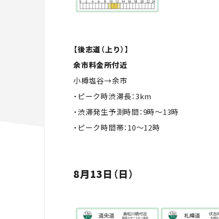
【後志道（上り）】
余市料金所付近
小樽塩谷→余市
・ピーク時渋滞長：3km
・渋滞発生予測時間：9時～13時
・ピーク時間帯：10～12時
8月13日（日）