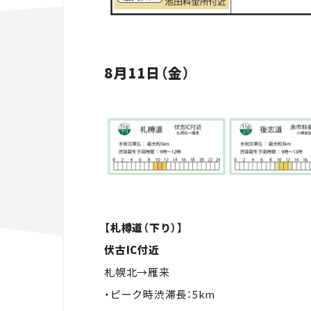
8月11日（金）
【札樽道（下り）】
伏古IC付近
札幌北→雁来
・ピーク時渋滞長：5km