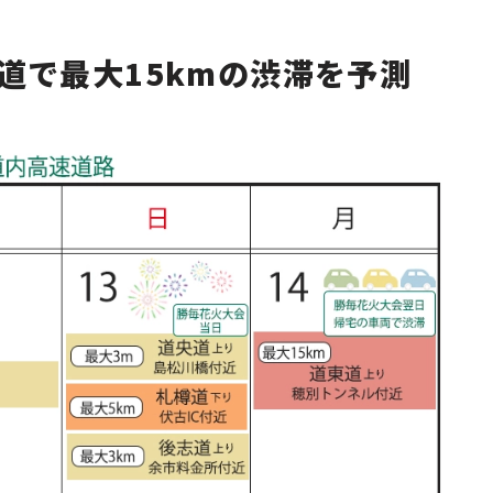
道で最大15kmの渋滞を予測