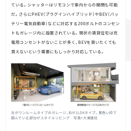
ている。シャッターはリモコンで車内からの開閉も可能
だ。さらに
PHEV
（プラグインハイブリッド）や
BEV
（バッ
テリー電気自動車）などに対応する
200
ボルトのコンセン
トもガレージ内に設置されている。現状の賃貸住宅は充
電用コンセントがないことが多く、BEVを買いたくても
買えないという需要にもしっかり対応している。
左がワンルームタイプのガレージ、右が
1LDK
タイプ。黄色い枠で
囲んでいる部分がスタイルリビング 写真
=
大東建託