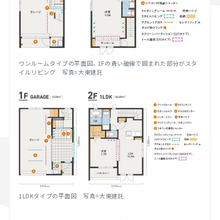
ワンルームタイプの平面図。
1F
の青い破線で囲まれた部分がスタ
イルリビング 写真
=
大東建託
1LDKタイプの平面図 写真
=
大東建託