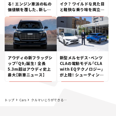
る！ エンジン車派の私の
イク？ ワイルドな見た目
価値観を覆した、新しい
と軽快な乗り味を両立し
ポルシェの走り。
た400ccフラットトラッ
カー【試乗レビュー】
アウディの新フラッグシ
新型メルセデス・ベンツ
ップ「Q9」誕生！ 全長
CLAの電動モデル「CLA
5.3m超はアウディ史上
with EQテクノロジー」
最大【新車ニュース】
が上陸！ シューティング
ブレークも発売【新車ニ
ュース】
トップ
Cars
クルマいじりができる自宅ガレージがほしい！ガレージ付き住宅の賃貸市場はどうなってる？