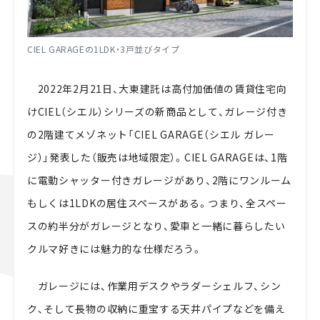
CIEL GARAGEの
1LDK
・
3
戸並びタイプ
2022年
2
月21日、大東建託は高付加価値の賃貸住宅向
け
CIEL
（シエル）シリーズの新商品として、ガレージ付き
の
2
階建てメゾネット「
CIEL GARAGE
（シエル ガレー
ジ）」発表した（販売は地域限定）。
CIEL GARAGE
は、
1
階
に電動シャッター付きガレージがあり、
2
階にワンルーム
もしくは
1LDKの居住スペースがある。つまり、全スペー
スの約半分が
ガレージとなり、愛車と一緒に暮らしたい
クルマ好きには魅力的な仕様だろう。
ガレージには、作業用デスクやラダーシェルフ、シン
ク、そして長物の収納に重宝する天井パイプなどを備え