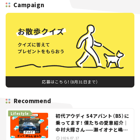
Campaign
応募はこちら！（8月31日まで）
Recommend
Lifestyle
初代アウディ S4アバント（B5）に
乗ってます！ 僕たちの愛車紹介｜
中村大輝さん——瀬イオナと嶋田
智之の「クルマでざっくばらんば
2026.07.17