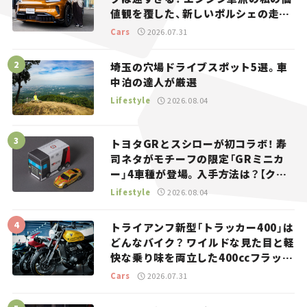
値観を覆した、新しいポルシェの走
り。
Cars
2026.07.31
埼玉の穴場ドライブスポット5選。車
中泊の達人が厳選
Lifestyle
2026.08.04
トヨタGRとスシローが初コラボ！ 寿
司ネタがモチーフの限定「GRミニカ
ー」4車種が登場。入手方法は？【クル
マとホビー】
Lifestyle
2026.08.04
トライアンフ新型「トラッカー400」は
どんなバイク？ ワイルドな見た目と軽
快な乗り味を両立した400ccフラット
トラッカー【試乗レビュー】
Cars
2026.07.31