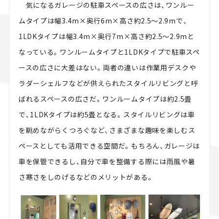
気になるガレージの駐車スペースの広さは、ワンルー
ムタイプは幅
3.4m
×奥行
6m
×高さ約
2.5
～
2.9m
で、
1LDK
タイプは幅
3.4m
×奥行
7m
×高さ約
2.5
～
2.9m
と
なっている。ワンルームタイプと1LDKタイプで駐車スペ
ースの広さに大差はない。両者の違いは作業用デスクや
ラダーシェルフなどが供えられたスタイルリビングと呼
ばれるスペースの広さだ。ワンルームタイプは約
2.5
畳
で、
1LDK
タイプは約
5
畳となる。スタイルリビングは車
を眺めながらくつろぐなど、さまざまな趣味を楽しむス
ペースとしても活用できる空間だ。もちろん、ガレージは
車を保管できるし、自分で車を整備する際には雨風や暑
さ寒さをしのげるなどのメリットがある。