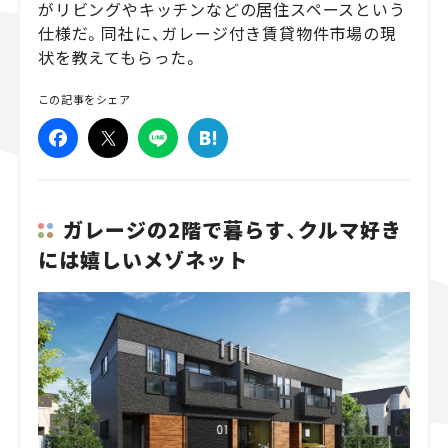
がリビングやキッチンなどの居住スペースという
仕様だ。同社に、ガレージ付き賃貸物件市場の現
スズキ ジムニー｜Suzuki Jimny
スズキ｜Suzuki
マツダ｜Maz
マツダ ロードスター｜Mazda Roadster
状を教えてもらった。
この記事をシェア
ガレージの2階で暮らす、クルマ好き
には嬉しいメゾネット