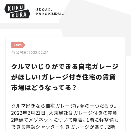
はじめよう、
クルマのある暮らし。
カテゴリ
Cars
Cars
公開日：2022.02.24
クルマいじりができる自宅ガレージ
Lifestyle
がほしい！ガレージ付き住宅の賃貸
Traffic
市場はどうなってる？
Special
クルマ好きなら自宅ガレージは夢の一つだろう。
Series
2022年2月21日、大東建託はガレージ付きの賃貸
2階建てメゾネットについて発表。1階に軽整備も
Campaign
できる電動シャッター付きガレージがあり、2階
人気のハッシュタグ