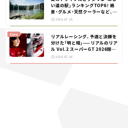
い道の駅」ランキングTOP6！ 絶
景・グルメ・天然クーラーなど、避
暑におすすめのスポットを紹介
2026.07.19
【道の駅マニアの推し駅ガイド】
vol.15
Cars
リアルレーシング、予選と決勝を
分けた「明と暗」——リアルのリア
ル Vol.2 スーパーGT 2026開幕
戦 岡山国際サーキット
2026.07.16