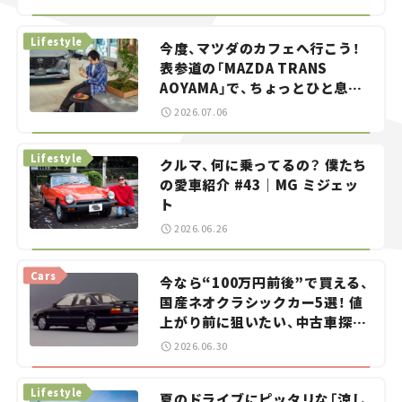
らん！」＃20
Lifestyle
今度、マツダのカフェへ行こう！
表参道の「MAZDA TRANS
AOYAMA」で、ちょっとひと息。
——連載｜CCGとクルマでどうす
2026.07.06
る？＜第13回＞
Lifestyle
クルマ、何に乗ってるの？ 僕たち
の愛車紹介 #43｜MG ミジェッ
ト
2026.06.26
Cars
今なら“100万円前後”で買える、
国産ネオクラシックカー5選！ 値
上がり前に狙いたい、中古車探し
をお手伝い――ちょっとイケてるマ
2026.06.30
イカー選び #02
Lifestyle
夏のドライブにピッタリな「涼し