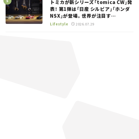
トミカが新シリーズ「tomica CW」発
表！ 第1弾は「日産 シルビア」「ホンダ
NSX」が登場。世界が注目す
る“JDM”に焦点【クルマとホビー】
Lifestyle
2026.07.29