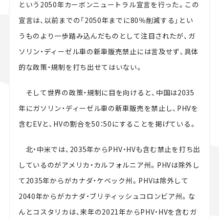
という
2050
年カーボンニュートラル宣言を行った。この
宣言は、以前までの「
2050
年までに
80
％削減する」とい
うものより一歩踏み込んだものとして注目されたが、ガ
ソリン・ディーゼル車の新車販売禁止には言及せず、具体
的な政策・規制を打ち出せてはいない。
そして世界の政策・規制に目を向けると、中国は
2035
年にガソリン・ディーゼル車の新車販売を禁止し、PHVを
含む
EV
と、HVの割合を
50
：
50
にすることを掲げている。
北・中米では、
2035
年から
PHV・HV
も含む禁止を打ち出
しているのがアメリカ・カルフォルニア州。
PHV
は除外し
て
2035
年からがカナダ・ケベック州。
PHV
は除外して
2040
年からがカナダ・ブリティッシュコロンビア州。な
んとコスタリカは、来年の
2021
年から
PHV・HV
を含むガ