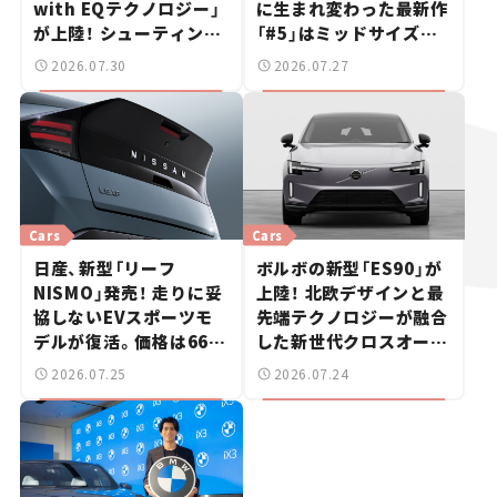
with EQテクノロジー」
に生まれ変わった最新作
が上陸！ シューティング
「#5」はミッドサイズ
ブレークも発売【新車ニ
SUV！【日本未発売のク
2026.07.30
2026.07.27
ュース】
ルマたち#18】
Cars
Cars
日産、新型「リーフ
ボルボの新型「ES90」が
NISMO」発売！ 走りに妥
上陸！ 北欧デザインと最
協しないEVスポーツモ
先端テクノロジーが融合
デルが復活。価格は660
した新世代クロスオーバ
万円から【新車ニュース】
ー【新車ニュース】
2026.07.25
2026.07.24