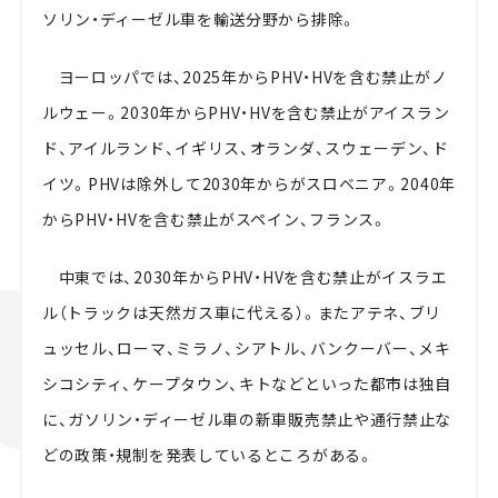
ソリン・ディーゼル車を輸送分野から排除。
ヨーロッパでは、
2025
年から
PHV・HV
を含む禁止がノ
ルウェー。
2030
年から
PHV・HV
を含む禁止がアイスラン
ド、アイルランド、イギリス、オランダ、スウェーデン、ド
イツ。
PHV
は除外して
2030
年からがスロベニア。
2040
年
から
PHV・HV
を含む禁止がスペイン、フランス。
中東では、
2030
年から
PHV・HV
を含む禁止がイスラエ
ル（トラックは天然ガス車に代える）。またアテネ、ブリ
ュッセル、ローマ、ミラノ、シアトル、バンクーバー、メキ
シコシティ、ケープタウン、キトなどといった都市は独自
に、ガソリン・ディーゼル車の新車販売禁止や通行禁止な
どの政策・規制を発表しているところがある。