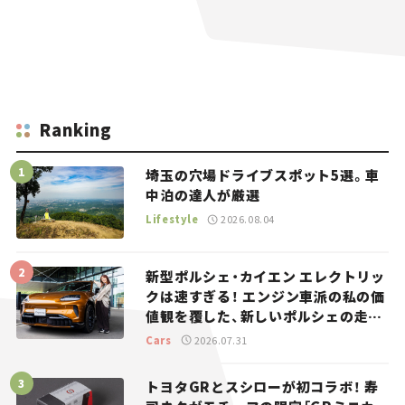
Ranking
埼玉の穴場ドライブスポット5選。車
中泊の達人が厳選
Lifestyle
2026.08.04
新型ポルシェ・カイエン エレクトリッ
クは速すぎる！ エンジン車派の私の価
値観を覆した、新しいポルシェの走
り。
Cars
2026.07.31
トヨタGRとスシローが初コラボ！ 寿