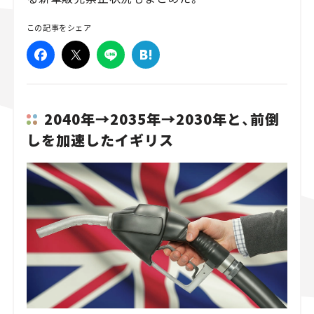
スズキ ジムニー｜Suzuki Jimny
スズキ｜Suzuki
この記事をシェア
マツダ｜Mazda
マツダ ロードスター｜Mazda Roadster
2040年→
2035
年→
2030
年と、前倒
しを加速したイギリス