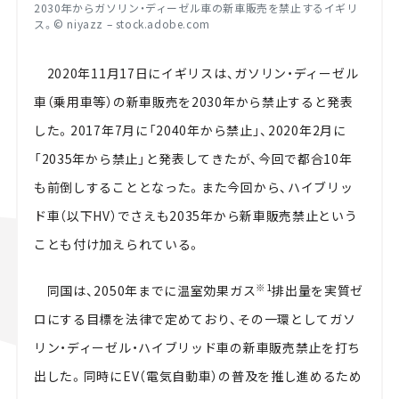
2030年からガソリン・ディーゼル車の新車販売を禁止するイギリ
ス。
© niyazz – stock.adobe.com
2020年
11
月
17
日にイギリスは、ガソリン・ディーゼル
車（乗用車等）の新車販売を
2030
年から禁止すると発表
した。
2017
年
7
月に「
2040
年から禁止」、
2020
年
2
月に
「
2035
年から禁止」と発表してきたが、今回で都合
10
年
も前倒しすることとなった。また今回から、ハイブリッ
ド車（以下HV）でさえも
2035
年から新車販売禁止という
ことも付け加えられている。
※
1
同国は、
2050
年までに温室効果ガス
排出量を実質ゼ
ロにする目標を法律で定めており、その一環としてガソ
リン・ディーゼル・ハイブリッド車の新車販売禁止を打ち
出した。同時に
EV
（電気自動車）の普及を推し進めるため