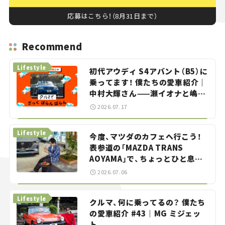
応募はこちら！（8月31日まで）
Recommend
Lifestyle
初代アウディ S4アバント（B5）に
乗ってます！ 僕たちの愛車紹介｜
中村大輝さん——瀬イオナと嶋田
智之の「クルマでざっくばらんば
2026.07.17
らん！」＃20
Lifestyle
今度、マツダのカフェへ行こう！
表参道の「MAZDA TRANS
AOYAMA」で、ちょっとひと息。
——連載｜CCGとクルマでどうす
2026.07.06
る？＜第13回＞
Lifestyle
クルマ、何に乗ってるの？ 僕たち
の愛車紹介 #43｜MG ミジェッ
ト