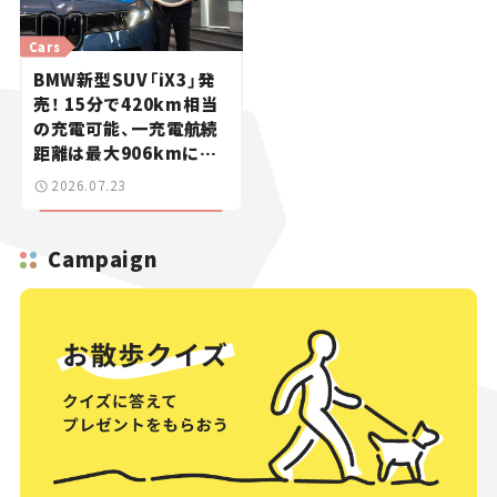
Cars
BMW新型SUV「iX3」発
売！ 15分で420km相当
の充電可能、一充電航続
距離は最大906kmに。
サッカー中村敬斗選手も
2026.07.23
登場【新車ニュース】
Campaign