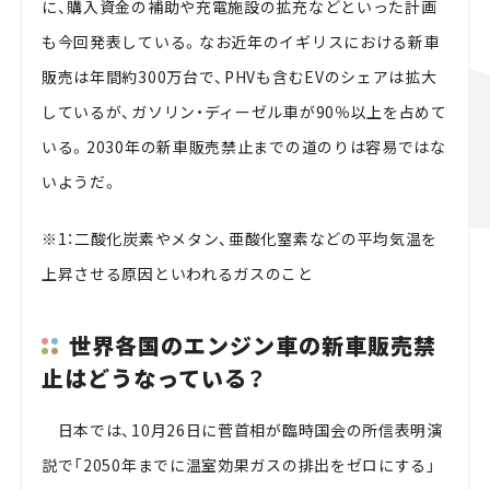
に、購入資金の補助や充電施設の拡充などといった計画
も今回発表している。なお近年のイギリスにおける新車
販売は年間約
300
万台で、
PHV
も含むEVのシェアは拡大
しているが、ガソリン・ディーゼル車が
90
％以上を占めて
いる。
2030
年の新車販売禁止までの道のりは容易ではな
いようだ。
※
1
：二酸化炭素やメタン、亜酸化窒素などの平均気温を
上昇させる原因といわれるガスのこと
世界各国のエンジン車の新車販売禁
止はどうなっている？
日本では、
10
月
26
日に菅首相が臨時国会の所信表明演
説で「
2050
年までに温室効果ガスの排出をゼロにする」