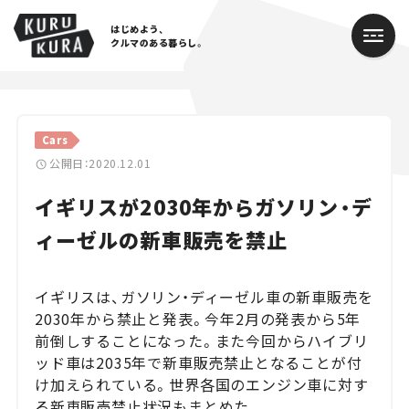
はじめよう、
クルマのある暮らし。
カテゴリ
Cars
Cars
公開日：2020.12.01
イギリスが2030年からガソリン・デ
Lifestyle
ィーゼルの新車販売を禁止
Traffic
Special
イギリスは、ガソリン・ディーゼル車の新車販売を
2030年から禁止と発表。今年2月の発表から5年
Series
前倒しすることになった。また今回からハイブリ
ッド車は2035年で新車販売禁止となることが付
Campaign
け加えられている。世界各国のエンジン車に対す
る新車販売禁止状況もまとめた。
人気のハッシュタグ