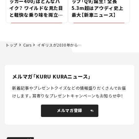
ッカー400」はどんなバ
ップ「Q9」誕生！ 全長
イク？ ワイルドな見た目
5.3m超はアウディ史上
と軽快な乗り味を両立し
最大【新車ニュース】
た400ccフラットトラッ
カー【試乗レビュー】
トップ
Cars
イギリスが2030年からガソリン・ディーゼルの新車販売を禁止
メルマガ「KURU KURAニュース」
新着記事やプレゼントクイズなどの情報盛りだくさんでお届
けします。
耳寄りなプレゼントキャンペーンもお知らせ中！
メルマガ登録