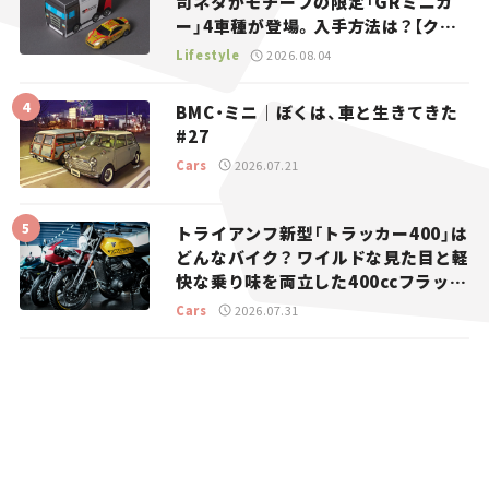
司ネタがモチーフの限定「GRミニカ
ー」4車種が登場。入手方法は？【クル
マとホビー】
Lifestyle
2026.08.04
BMC・ミニ｜ぼくは、車と生きてきた
#27
Cars
2026.07.21
トライアンフ新型「トラッカー400」は
どんなバイク？ ワイルドな見た目と軽
快な乗り味を両立した400ccフラット
トラッカー【試乗レビュー】
Cars
2026.07.31