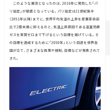
このような潮流となったのは、
2016
年に発効した「パ
リ協定」が根底となっている。パリ協定は
21
世紀後半
（2051年以降）までに、世界平均気温の上昇を産業革命前
比で
2
度未満に抑えるのと、気温上昇原因である温室効果
ガスを実質ゼロまで下げるという目標を掲げている。そ
の目標を達成するために「
2050
年」という目途を世界各
国が立て、さまざまな政策や規制、目標などが発表されて
きた。