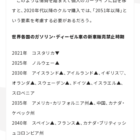
このような情勢を踏まえて個人のカーライフに目を移
すと、
2020
年代以降のクルマ購入では、「
2051
年以降」と
いう要素を考慮する必要があるだろう。
世界各国のガソリン・ディーゼル車の新車販売禁止時期
2021年 コスタリカ
▼
2025
年 ノルウェー
▲
2030
年 アイスランド
▲
、アイルランド
▲
、イギリス
▽
、
オランダ
▲
、スウェーデン
▲
、ドイツ
▲
、イスラエル
▲
、
スロベニア
2035
年 アメリカ・カリフォルニア州
▲
、中国、カナダ・
ケベック州
2040
年 スペイン
▲
、フランス
▲
、カナダ・ブリティッシ
ュコロンビア州