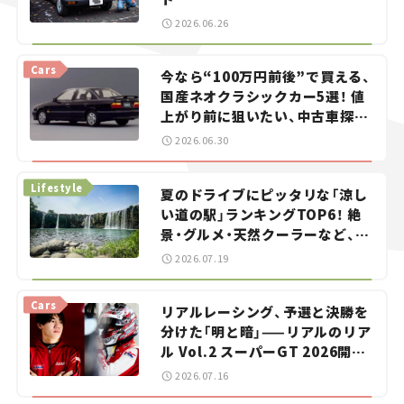
2026.06.26
Cars
今なら“100万円前後”で買える、
国産ネオクラシックカー5選！ 値
上がり前に狙いたい、中古車探し
をお手伝い――ちょっとイケてるマ
2026.06.30
イカー選び #02
Lifestyle
夏のドライブにピッタリな「涼し
い道の駅」ランキングTOP6！ 絶
景・グルメ・天然クーラーなど、避
暑におすすめのスポットを紹介
2026.07.19
【道の駅マニアの推し駅ガイド】
vol.15
Cars
リアルレーシング、予選と決勝を
分けた「明と暗」——リアルのリア
ル Vol.2 スーパーGT 2026開幕
戦 岡山国際サーキット
2026.07.16