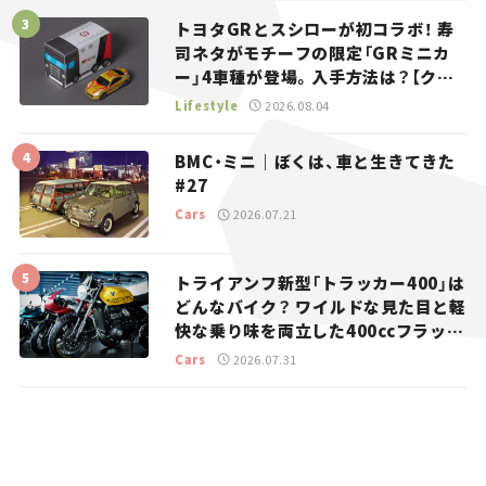
トヨタGRとスシローが初コラボ！ 寿
司ネタがモチーフの限定「GRミニカ
ー」4車種が登場。入手方法は？【クル
マとホビー】
Lifestyle
2026.08.04
BMC・ミニ｜ぼくは、車と生きてきた
#27
Cars
2026.07.21
トライアンフ新型「トラッカー400」は
どんなバイク？ ワイルドな見た目と軽
快な乗り味を両立した400ccフラット
トラッカー【試乗レビュー】
Cars
2026.07.31