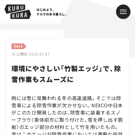
はじめよう、
クルマのある暮らし。
カテゴリ
Cars
Cars
公開日：2021.01.07
環境にやさしい「竹製エッジ」で、除
Lifestyle
雪作業もスムーズに
Traffic
Special
時には雪に見舞われる冬の高速道路。そこでは除
雪車による除雪作業が欠かせない。NEXCO中日本
Series
がこのたび開発したのは、除雪車に装着するスノ
ープラウ（車体前方に取り付けた、雪を押し出す鉄
Campaign
板）のエッジ部分の材料として竹を用いたもの。
実はこのエッジが除雪作業においては重要な役目
人気のハッシュタグ