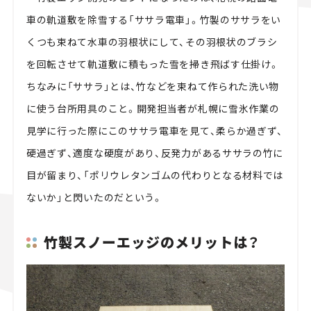
車の軌道敷を除雪する「ササラ電車」。竹製のササラをい
くつも束ねて水車の羽根状にして、その羽根状のブラシ
を回転させて軌道敷に積もった雪を掃き飛ばす仕掛け。
ちなみに「ササラ」とは、竹などを束ねて作られた洗い物
に使う台所用具のこと。開発担当者が札幌に雪氷作業の
見学に行った際にこのササラ電車を見て、柔らか過ぎず、
硬過ぎず、適度な硬度があり、反発力があるササラの竹に
目が留まり、「ポリウレタンゴムの代わりとなる材料では
ないか」と閃いたのだという。
竹製スノーエッジのメリットは？