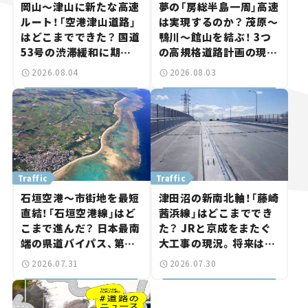
岡山～津山に新たな高速
夢の「房総半島一周」高速
ルート！「空港津山道路」
は実現するのか？ 茂原～
はどこまでできた？ 国道
鴨川～館山を結ぶ！ 3つ
53号の渋滞緩和に期待。
の高規格道路計画の現
岡山市側でも動きが【い
状。「館山鴨川道路」で検
2026.08.04
2026.08.03
ま気になる道路計画】
討進む【いま気になる道
路計画】
Traffic
Traffic
石垣空港～市街地を最短
津田沼の新南北軸！「藤崎
直結！「石垣空港線」はど
茜浜線」はどこまででき
こまで進んだ？ 日本最南
た？ JRと京成をまたぐ
端の県道バイパス、第2
大工事の現況。将来は
工区も延伸開通 【いま気
「習志野～鎌ケ谷」を最短
2026.07.31
2026.07.30
になる道路計画】
直結【いま気になる道路
計画】