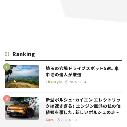
Ranking
埼玉の穴場ドライブスポット5選。車
中泊の達人が厳選
Lifestyle
2026.08.04
新型ポルシェ・カイエン エレクトリッ
クは速すぎる！ エンジン車派の私の価
値観を覆した、新しいポルシェの走
り。
Cars
2026.07.31