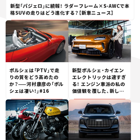
新型「パジェロ」に続報！ ラダーフレーム×S-AWCで本
格SUVの走りはどう進化する？【新車ニュース】
ポルシェは「PTV」で走
新型ポルシェ・カイエン
りの質をどう高めたの
エレクトリックは速すぎ
か？——河村康彦の「ポル
る！ エンジン車派の私の
シェは凄い！」#16
価値観を覆した、新しい
ポルシェの走り。