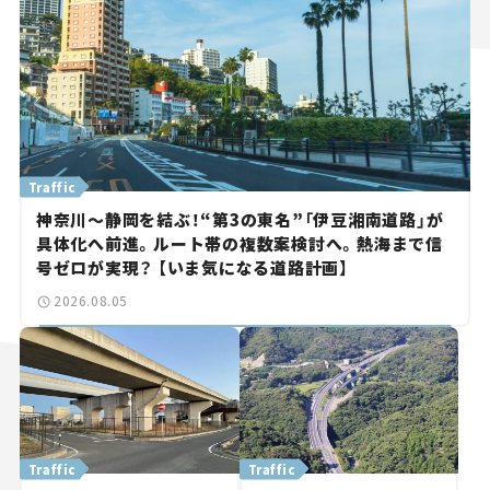
Traffic
神奈川～静岡を結ぶ！“第3の東名”「伊豆湘南道路」が
具体化へ前進。ルート帯の複数案検討へ。熱海まで信
号ゼロが実現？ 【いま気になる道路計画】
2026.08.05
Traffic
Traffic