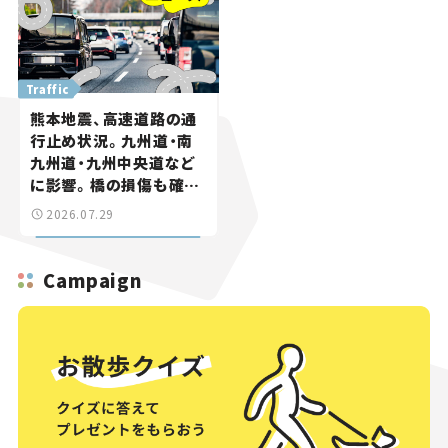
Traffic
熊本地震、高速道路の通
行止め状況。九州道・南
九州道・九州中央道など
に影響。橋の損傷も確認
【道路のニュース】
2026.07.29
Campaign