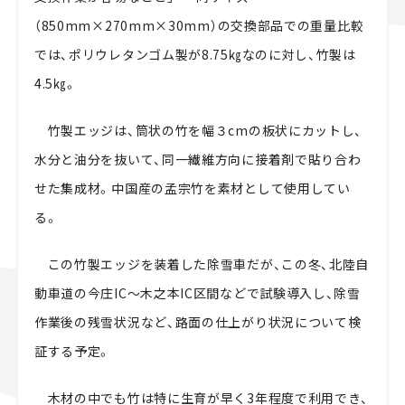
（850mm×270mm×30mm）の交換部品での重量比較
では、ポリウレタンゴム製が8.75㎏なのに対し、竹製は
4.5㎏。
竹製エッジは、筒状の竹を幅３cmの板状にカットし、
水分と油分を抜いて、同一繊維方向に接着剤で貼り合わ
せた集成材。中国産の孟宗竹を素材として使用してい
る。
この竹製エッジを装着した除雪車だが、この冬、北陸自
動車道の今庄IC～木之本IC区間などで試験導入し、除雪
作業後の残雪状況など、路面の仕上がり状況について検
証する予定。
木材の中でも竹は特に生育が早く3年程度で利用でき、