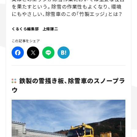
を果たすという。除雪の作業性もよくなり、環境
スズキ ジムニー｜Suzuki Jimny
スズキ｜Suzuki
にもやさしい、除雪車のこの「竹製エッジ」とは？
マツダ｜Mazda
マツダ ロードスター｜Mazda Roadster
くるくら編集部 上條謙二
この記事をシェア
鉄製の雪掻き板、除雪車のスノープラ
ウ