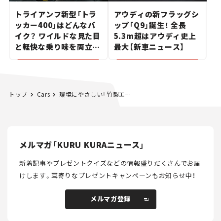
トライアンフ新型「トラ
アウディの新フラッグシ
ッカー400」はどんなバ
ップ「Q9」誕生！ 全長
イク？ ワイルドな見た目
5.3m超はアウディ史上
と軽快な乗り味を両立し
最大【新車ニュース】
た400ccフラットトラッ
カー【試乗レビュー】
トップ
Cars
環境にやさしい「竹製エッジ」で、除雪作業もスムーズに
メルマガ「KURU KURAニュース」
新着記事やプレゼントクイズなどの情報盛りだくさんでお届
けします。
耳寄りなプレゼントキャンペーンもお知らせ中！
メルマガ登録