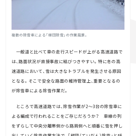
複数の除雪車による「梯団除雪」の作業風景。
一般道と比べて車の走行スピードが上がる高速道路で
は、路面状況が直接事故に結びつきやすい。特に冬の高
速道路において、雪は大きなトラブルを発生させる原因
となる。そこで安全な路面の維持管理上、重要となるの
が除雪車による除雪作業だ。
ところで高速道路では、除雪作業が2～3台の除雪車に
よる編成で行われることをご存じだろうか？ 車線の列
をずらして中央分離帯側から路肩側へと順番に雪を押し
出していく除雪作業方法で、「梯団（ていだん）除雪」と呼