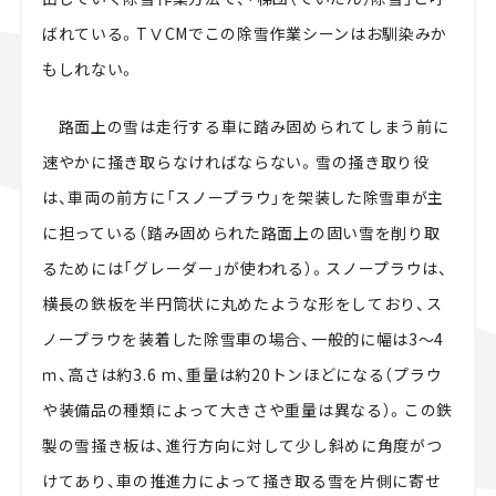
ばれている。TⅤCMでこの除雪作業シーンはお馴染みか
もしれない。
路面上の雪は走行する車に踏み固められてしまう前に
速やかに掻き取らなければならない。雪の掻き取り役
は、車両の前方に「スノープラウ」を架装した除雪車が主
に担っている（踏み固められた路面上の固い雪を削り取
るためには「グレーダー」が使われる）。スノープラウは、
横長の鉄板を半円筒状に丸めたような形をしており、ス
ノープラウを装着した除雪車の場合、一般的に幅は3～4
ｍ、高さは約3.6 m、重量は約20トンほどになる（プラウ
や装備品の種類によって大きさや重量は異なる）。この鉄
製の雪掻き板は、進行方向に対して少し斜めに角度がつ
けてあり、車の推進力によって掻き取る雪を片側に寄せ