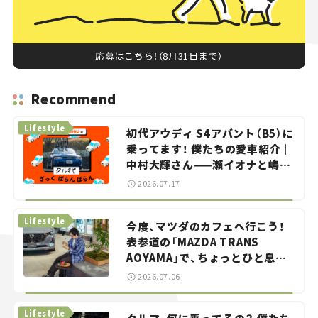
応募はこちら！（8月31日まで）
Recommend
Lifestyle
初代アウディ S4アバント（B5）に
乗ってます！ 僕たちの愛車紹介｜
中村大輝さん——瀬イオナと嶋田
智之の「クルマでざっくばらんば
2026.07.17
らん！」＃20
Lifestyle
今度、マツダのカフェへ行こう！
表参道の「MAZDA TRANS
AOYAMA」で、ちょっとひと息。
——連載｜CCGとクルマでどうす
2026.07.06
る？＜第13回＞
Lifestyle