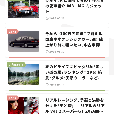
クルマ、何に乗ってるの？ 僕たち
の愛車紹介 #43｜MG ミジェッ
ト
2026.06.26
Cars
今なら“100万円前後”で買える、
国産ネオクラシックカー5選！ 値
上がり前に狙いたい、中古車探し
をお手伝い――ちょっとイケてるマ
2026.06.30
イカー選び #02
Lifestyle
夏のドライブにピッタリな「涼し
い道の駅」ランキングTOP6！ 絶
景・グルメ・天然クーラーなど、避
暑におすすめのスポットを紹介
2026.07.19
【道の駅マニアの推し駅ガイド】
vol.15
Cars
リアルレーシング、予選と決勝を
分けた「明と暗」——リアルのリア
ル Vol.2 スーパーGT 2026開幕