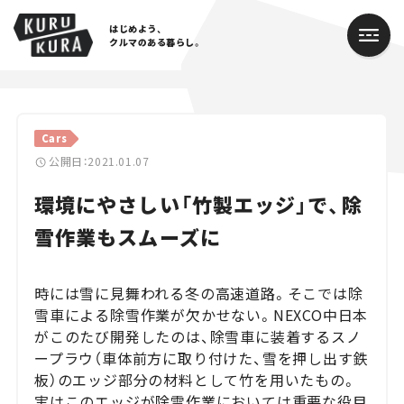
はじめよう、
クルマのある暮らし。
カテゴリ
Cars
Cars
公開日：2021.01.07
環境にやさしい「竹製エッジ」で、除
Lifestyle
雪作業もスムーズに
Traffic
Special
時には雪に見舞われる冬の高速道路。そこでは除
雪車による除雪作業が欠かせない。NEXCO中日本
Series
がこのたび開発したのは、除雪車に装着するスノ
ープラウ（車体前方に取り付けた、雪を押し出す鉄
Campaign
板）のエッジ部分の材料として竹を用いたもの。
実はこのエッジが除雪作業においては重要な役目
人気のハッシュタグ