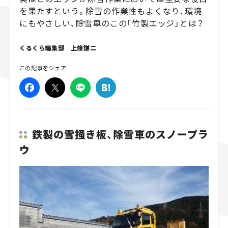
を果たすという。除雪の作業性もよくなり、環境
スズキ ジムニー｜Suzuki Jimny
スズキ｜Suzuki
にもやさしい、除雪車のこの「竹製エッジ」とは？
マツダ｜Mazda
マツダ ロードスター｜Mazda Roadster
くるくら編集部 上條謙二
この記事をシェア
鉄製の雪掻き板、除雪車のスノープラ
ウ