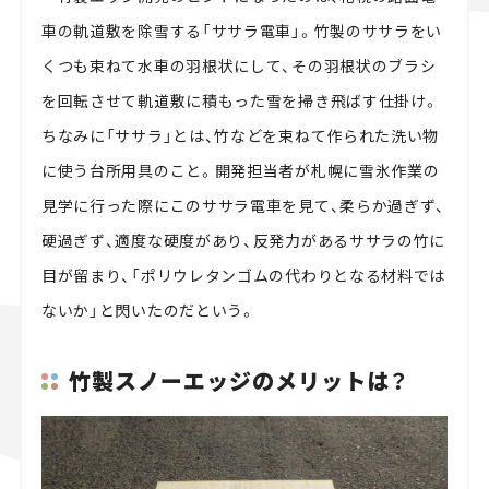
車の軌道敷を除雪する「ササラ電車」。竹製のササラをい
くつも束ねて水車の羽根状にして、その羽根状のブラシ
を回転させて軌道敷に積もった雪を掃き飛ばす仕掛け。
ちなみに「ササラ」とは、竹などを束ねて作られた洗い物
に使う台所用具のこと。開発担当者が札幌に雪氷作業の
見学に行った際にこのササラ電車を見て、柔らか過ぎず、
硬過ぎず、適度な硬度があり、反発力があるササラの竹に
目が留まり、「ポリウレタンゴムの代わりとなる材料では
ないか」と閃いたのだという。
竹製スノーエッジのメリットは？