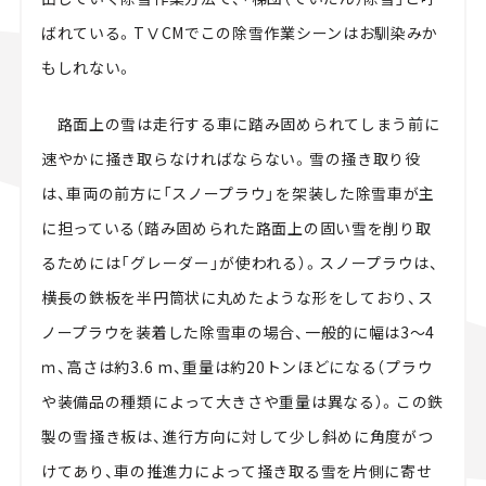
ばれている。TⅤCMでこの除雪作業シーンはお馴染みか
もしれない。
路面上の雪は走行する車に踏み固められてしまう前に
速やかに掻き取らなければならない。雪の掻き取り役
は、車両の前方に「スノープラウ」を架装した除雪車が主
に担っている（踏み固められた路面上の固い雪を削り取
るためには「グレーダー」が使われる）。スノープラウは、
横長の鉄板を半円筒状に丸めたような形をしており、ス
ノープラウを装着した除雪車の場合、一般的に幅は3～4
ｍ、高さは約3.6 m、重量は約20トンほどになる（プラウ
や装備品の種類によって大きさや重量は異なる）。この鉄
製の雪掻き板は、進行方向に対して少し斜めに角度がつ
けてあり、車の推進力によって掻き取る雪を片側に寄せ