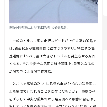
複数の除雪車による「梯団除雪」の作業風景。
一般道と比べて車の走行スピードが上がる高速道路で
は、路面状況が直接事故に結びつきやすい。特に冬の高
速道路において、雪は大きなトラブルを発生させる原因
となる。そこで安全な路面の維持管理上、重要となるの
が除雪車による除雪作業だ。
ところで高速道路では、除雪作業が2～3台の除雪車に
よる編成で行われることをご存じだろうか？ 車線の列
をずらして中央分離帯側から路肩側へと順番に雪を押し
出していく除雪作業方法で、「梯団（ていだん）除雪」と呼