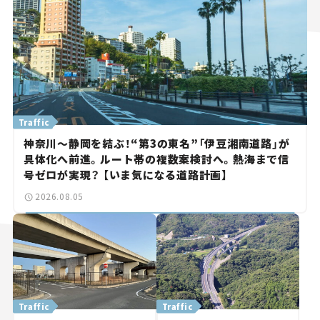
Traffic
神奈川～静岡を結ぶ！“第3の東名”「伊豆湘南道路」が
具体化へ前進。ルート帯の複数案検討へ。熱海まで信
号ゼロが実現？ 【いま気になる道路計画】
2026.08.05
Traffic
Traffic