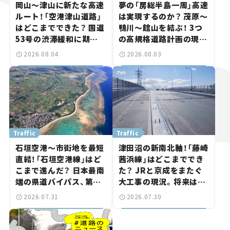
岡山～津山に新たな高速
夢の「房総半島一周」高速
ルート！「空港津山道路」
は実現するのか？ 茂原～
はどこまでできた？ 国道
鴨川～館山を結ぶ！ 3つ
53号の渋滞緩和に期待。
の高規格道路計画の現
岡山市側でも動きが【い
状。「館山鴨川道路」で検
2026.08.04
2026.08.03
ま気になる道路計画】
討進む【いま気になる道
路計画】
Traffic
Traffic
石垣空港～市街地を最短
津田沼の新南北軸！「藤崎
直結！「石垣空港線」はど
茜浜線」はどこまででき
こまで進んだ？ 日本最南
た？ JRと京成をまたぐ
端の県道バイパス、第2
大工事の現況。将来は
工区も延伸開通 【いま気
「習志野～鎌ケ谷」を最短
2026.07.31
2026.07.30
になる道路計画】
直結【いま気になる道路
計画】