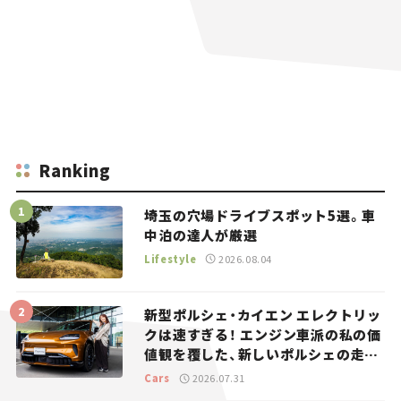
Ranking
埼玉の穴場ドライブスポット5選。車
中泊の達人が厳選
Lifestyle
2026.08.04
新型ポルシェ・カイエン エレクトリッ
クは速すぎる！ エンジン車派の私の価
値観を覆した、新しいポルシェの走
り。
Cars
2026.07.31