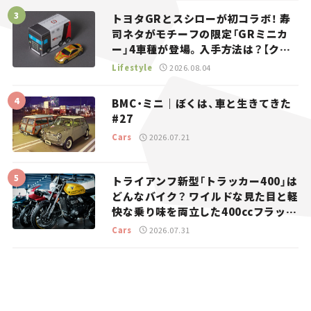
トヨタGRとスシローが初コラボ！ 寿
司ネタがモチーフの限定「GRミニカ
ー」4車種が登場。入手方法は？【クル
マとホビー】
Lifestyle
2026.08.04
BMC・ミニ｜ぼくは、車と生きてきた
#27
Cars
2026.07.21
トライアンフ新型「トラッカー400」は
どんなバイク？ ワイルドな見た目と軽
快な乗り味を両立した400ccフラット
トラッカー【試乗レビュー】
Cars
2026.07.31