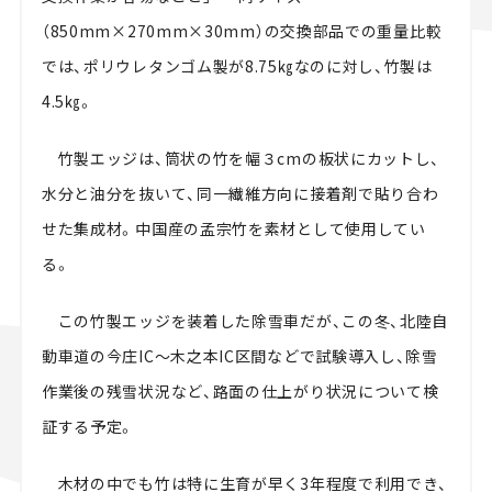
（850mm×270mm×30mm）の交換部品での重量比較
では、ポリウレタンゴム製が8.75㎏なのに対し、竹製は
4.5㎏。
竹製エッジは、筒状の竹を幅３cmの板状にカットし、
水分と油分を抜いて、同一繊維方向に接着剤で貼り合わ
せた集成材。中国産の孟宗竹を素材として使用してい
る。
この竹製エッジを装着した除雪車だが、この冬、北陸自
動車道の今庄IC～木之本IC区間などで試験導入し、除雪
作業後の残雪状況など、路面の仕上がり状況について検
証する予定。
木材の中でも竹は特に生育が早く3年程度で利用でき、