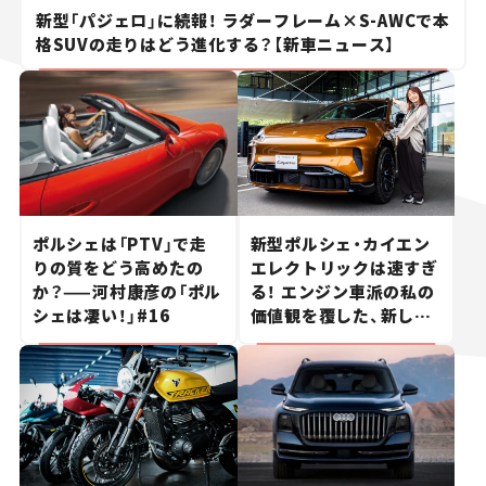
新型「パジェロ」に続報！ ラダーフレーム×S-AWCで本
格SUVの走りはどう進化する？【新車ニュース】
ポルシェは「PTV」で走
新型ポルシェ・カイエン
りの質をどう高めたの
エレクトリックは速すぎ
か？——河村康彦の「ポル
る！ エンジン車派の私の
シェは凄い！」#16
価値観を覆した、新しい
ポルシェの走り。