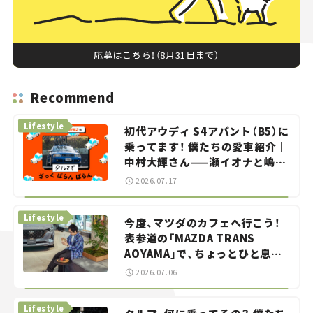
応募はこちら！（8月31日まで）
Recommend
Lifestyle
初代アウディ S4アバント（B5）に
乗ってます！ 僕たちの愛車紹介｜
中村大輝さん——瀬イオナと嶋田
智之の「クルマでざっくばらんば
2026.07.17
らん！」＃20
Lifestyle
今度、マツダのカフェへ行こう！
表参道の「MAZDA TRANS
AOYAMA」で、ちょっとひと息。
——連載｜CCGとクルマでどうす
2026.07.06
る？＜第13回＞
Lifestyle