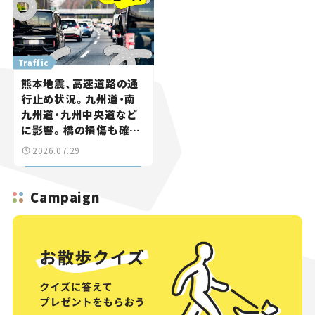
Traffic
熊本地震、高速道路の通
行止め状況。九州道・南
九州道・九州中央道など
に影響。橋の損傷も確認
【道路のニュース】
2026.07.29
Campaign