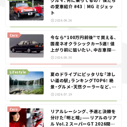
クルマ、何に乗ってるの？ 僕たち
の愛車紹介 #43｜MG ミジェッ
ト
2026.06.26
Cars
今なら“100万円前後”で買える、
国産ネオクラシックカー5選！ 値
上がり前に狙いたい、中古車探し
をお手伝い――ちょっとイケてるマ
2026.06.30
イカー選び #02
Lifestyle
夏のドライブにピッタリな「涼し
い道の駅」ランキングTOP6！ 絶
景・グルメ・天然クーラーなど、避
暑におすすめのスポットを紹介
2026.07.19
【道の駅マニアの推し駅ガイド】
vol.15
Cars
リアルレーシング、予選と決勝を
分けた「明と暗」——リアルのリア
ル Vol.2 スーパーGT 2026開幕