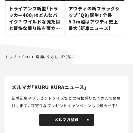
トライアンフ新型「トラ
アウディの新フラッグシ
ッカー400」はどんなバ
ップ「Q9」誕生！ 全長
イク？ ワイルドな見た目
5.3m超はアウディ史上
と軽快な乗り味を両立し
最大【新車ニュース】
た400ccフラットトラッ
カー【試乗レビュー】
トップ
Cars
環境にやさしい「竹製エッジ」で、除雪作業もスムーズに
メルマガ「KURU KURAニュース」
新着記事やプレゼントクイズなどの情報盛りだくさんでお届
けします。
耳寄りなプレゼントキャンペーンもお知らせ中！
メルマガ登録