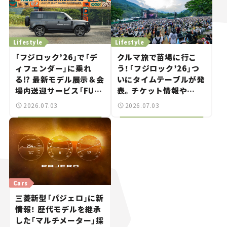
Lifestyle
Lifestyle
「フジロック’26」で「デ
クルマ旅で苗場に行こ
ィフェンダー」に乗れ
う！「フジロック’26」つ
る!? 最新モデル展示＆会
いにタイムテーブルが発
場内送迎サービス「FUJI
表。チケット情報や
ROCK go round」で冒
GREEN STAGEの出演ア
2026.07.03
2026.07.03
険気分を楽しもう。
ーティストをチェック。
Cars
三菱新型「パジェロ」に新
情報！ 歴代モデルを継承
した「マルチメーター」採