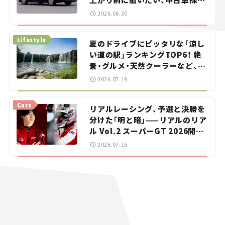
をお手伝い――ちょっとイケてるマ
2026.06.30
イカー選び #02
Lifestyle
夏のドライブにピッタリな「涼し
い道の駅」ランキングTOP6！ 絶
景・グルメ・天然クーラーなど、避
暑におすすめのスポットを紹介
2026.07.19
【道の駅マニアの推し駅ガイド】
vol.15
Cars
リアルレーシング、予選と決勝を
分けた「明と暗」——リアルのリア
ル Vol.2 スーパーGT 2026開幕
戦 岡山国際サーキット
2026.07.16