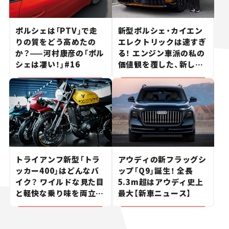
ポルシェは「PTV」で走
新型ポルシェ・カイエン
りの質をどう高めたの
エレクトリックは速すぎ
か？——河村康彦の「ポル
る！ エンジン車派の私の
シェは凄い！」#16
価値観を覆した、新しい
ポルシェの走り。
トライアンフ新型「トラ
アウディの新フラッグシ
ッカー400」はどんなバ
ップ「Q9」誕生！ 全長
イク？ ワイルドな見た目
5.3m超はアウディ史上
と軽快な乗り味を両立し
最大【新車ニュース】
た400ccフラットトラッ
カー【試乗レビュー】