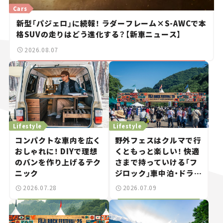
Cars
新型「パジェロ」に続報！ ラダーフレーム×S-AWCで本
格SUVの走りはどう進化する？【新車ニュース】
2026.08.07
Lifestyle
Lifestyle
コンパクトな車内を広く
野外フェスはクルマで行
おしゃれに！ DIYで理想
くともっと楽しい！ 快適
のバンを作り上げるテク
さまで持っていける「フ
ニック
ジロック」車中泊・ドライ
ブガイド。
2026.07.28
2026.07.09