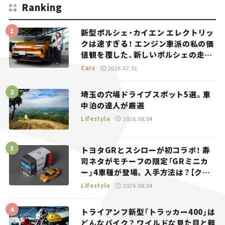
Ranking
新型ポルシェ・カイエン エレクトリッ
クは速すぎる！ エンジン車派の私の価
値観を覆した、新しいポルシェの走
り。
Cars
2026.07.31
埼玉の穴場ドライブスポット5選。車
中泊の達人が厳選
Lifestyle
2026.08.04
トヨタGRとスシローが初コラボ！ 寿
司ネタがモチーフの限定「GRミニカ
ー」4車種が登場。入手方法は？【クル
マとホビー】
Lifestyle
2026.08.04
トライアンフ新型「トラッカー400」は
どんなバイク？ ワイルドな見た目と軽