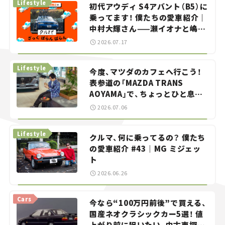
Lifestyle
初代アウディ S4アバント（B5）に
乗ってます！ 僕たちの愛車紹介｜
中村大輝さん——瀬イオナと嶋田
智之の「クルマでざっくばらんば
2026.07.17
らん！」＃20
Lifestyle
今度、マツダのカフェへ行こう！
表参道の「MAZDA TRANS
AOYAMA」で、ちょっとひと息。
——連載｜CCGとクルマでどうす
2026.07.06
る？＜第13回＞
Lifestyle
クルマ、何に乗ってるの？ 僕たち
の愛車紹介 #43｜MG ミジェッ
ト
2026.06.26
Cars
今なら“100万円前後”で買える、
国産ネオクラシックカー5選！ 値
上がり前に狙いたい、中古車探し