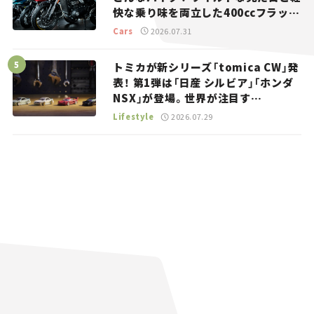
快な乗り味を両立した400ccフラット
トラッカー【試乗レビュー】
Cars
2026.07.31
トミカが新シリーズ「tomica CW」発
表！ 第1弾は「日産 シルビア」「ホンダ
NSX」が登場。世界が注目す
る“JDM”に焦点【クルマとホビー】
Lifestyle
2026.07.29