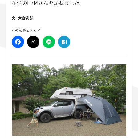
在住のH・Mさんを訪ねました。
スズキ ジムニー｜Suzuki Jimny
スズキ｜Suzuki
マツダ｜Mazda
マツダ ロードスター｜Mazda Roadster
文・大音安弘
この記事をシェア