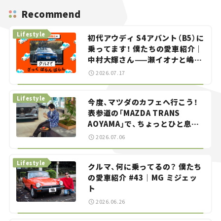
Recommend
Lifestyle
初代アウディ S4アバント（B5）に
乗ってます！ 僕たちの愛車紹介｜
中村大輝さん——瀬イオナと嶋田
智之の「クルマでざっくばらんば
2026.07.17
らん！」＃20
Lifestyle
今度、マツダのカフェへ行こう！
表参道の「MAZDA TRANS
AOYAMA」で、ちょっとひと息。
——連載｜CCGとクルマでどうす
2026.07.06
る？＜第13回＞
Lifestyle
クルマ、何に乗ってるの？ 僕たち
の愛車紹介 #43｜MG ミジェッ
ト
2026.06.26