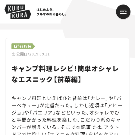
はじめよう、
クルマのある暮らし。
カテゴリ
Lifestyle
Cars
公開日：2019.09.11
キャンプ料理レシピ！簡単オシャレ
Lifestyle
なエスニック【前菜編】
Traffic
Special
キャンプ料理といえばひと昔前は「カレー」や「バ
ーベキュー」が定番だった。しかし近頃は「アヒー
Series
ジョ」や「パエリア」などといった、オシャレでひ
と手間かかった料理を楽しむ、こだわり派のキャ
Campaign
ンパーが増えている。そこで本記事では、アウト
ドアでは珍しい「エスニック料理」をピックアッ
人気のハッシュタグ