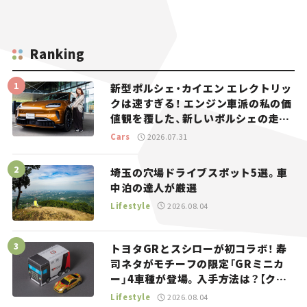
Ranking
新型ポルシェ・カイエン エレクトリッ
クは速すぎる！ エンジン車派の私の価
値観を覆した、新しいポルシェの走
り。
Cars
2026.07.31
埼玉の穴場ドライブスポット5選。車
中泊の達人が厳選
Lifestyle
2026.08.04
トヨタGRとスシローが初コラボ！ 寿
司ネタがモチーフの限定「GRミニカ
ー」4車種が登場。入手方法は？【クル
マとホビー】
Lifestyle
2026.08.04