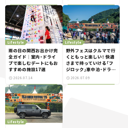
を紹介【道の駅マニアの
推し駅ガイド】vol.15
Lifestyle
Lifestyle
雨の日の関西お出かけ完
野外フェスはクルマで行
全ガイド｜室内・ドライ
くともっと楽しい！ 快適
ブで楽しむデートにもお
さまで持っていける「フ
すすめの施設17選
ジロック」車中泊・ドライ
ブガイド。
2026.07.14
2026.07.09
Lifestyle