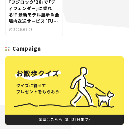
「フジロック’26」で「デ
ィフェンダー」に乗れ
る!? 最新モデル展示＆会
場内送迎サービス「FUJI
ROCK go round」で冒
2026.07.03
険気分を楽しもう。
Campaign
応募はこちら！（8月31日まで）