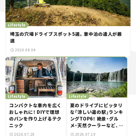
Lifestyle
埼玉の穴場ドライブスポット5選。車中泊の達人が厳
選
2026.08.04
Lifestyle
Lifestyle
コンパクトな車内を広く
夏のドライブにピッタリ
おしゃれに！ DIYで理想
な「涼しい道の駅」ランキ
のバンを作り上げるテク
ングTOP6！ 絶景・グル
ニック
メ・天然クーラーなど、避
暑におすすめのスポット
2026.07.28
2026.07.19