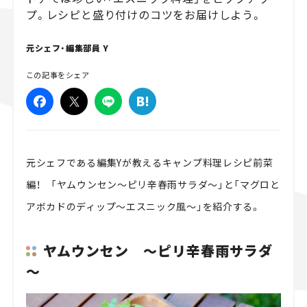
プ。レシピと盛り付けのコツをお届けしよう。
スズキ ジムニー｜Suzuki Jimny
スズキ｜Suzuki
マツダ｜Mazda
マツダ ロードスター｜Mazda Roadster
元シェフ・編集部員 Y
この記事をシェア
元シェフである編集Yが教えるキャンプ料理レシピ前菜
編！ 「ヤムウンセン～ピリ辛春雨サラダ～」と「マグロと
アボカドのディップ～エスニック風～」を紹介する。
ヤムウンセン ～ピリ辛春雨サラダ
～