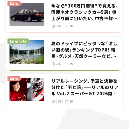
Cars
今なら“100万円前後”で買える、
国産ネオクラシックカー5選！ 値
上がり前に狙いたい、中古車探し
をお手伝い――ちょっとイケてるマ
2026.06.30
イカー選び #02
Lifestyle
夏のドライブにピッタリな「涼し
い道の駅」ランキングTOP6！ 絶
景・グルメ・天然クーラーなど、避
暑におすすめのスポットを紹介
2026.07.19
【道の駅マニアの推し駅ガイド】
vol.15
Cars
リアルレーシング、予選と決勝を
分けた「明と暗」——リアルのリア
ル Vol.2 スーパーGT 2026開幕
戦 岡山国際サーキット
2026.07.16