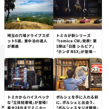
メルマガ登録
埼玉の穴場ドライブスポ
トミカが新シリーズ
ット5選。車中泊の達人
「tomica CW」発表！ 第
が厳選
1弾は「日産 シルビア」
「ホンダ NSX」が登場。
世界が注目す
KURU KURAについて
広告掲載
プライバシーポリシー
採用情報
FAQ
る“JDM"に焦点【クルマ
とホビー】
follow us
トミカからハイスペック
ポルシェを手に入れる前
な「立体駐車場」が登場！
に、ポルシェと出会う。
最大24台までミニカー
「ポルシェスタジオ銀座」