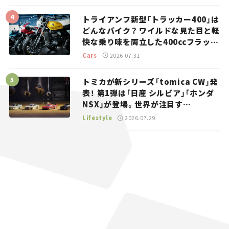
トライアンフ新型「トラッカー400」は
どんなバイク？ ワイルドな見た目と軽
快な乗り味を両立した400ccフラット
トラッカー【試乗レビュー】
Cars
2026.07.31
トミカが新シリーズ「tomica CW」発
表！ 第1弾は「日産 シルビア」「ホンダ
NSX」が登場。世界が注目す
る“JDM”に焦点【クルマとホビー】
Lifestyle
2026.07.29