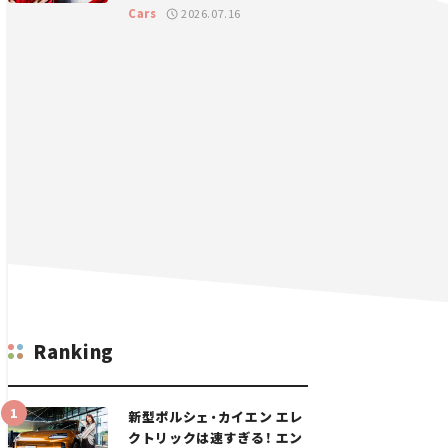
GT 2026開幕戦 岡山国際サ
Cars
2026.07.16
ーキット
Ranking
新型ポルシェ・カイエン エレ
クトリックは速すぎる！ エン