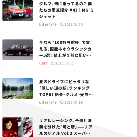
クルマ、何に乗ってるの？ 僕
たちの愛車紹介 #43｜MG ミ
ジェット
Lifestyle
2026.06.26
今なら“100万円前後”で買
える、国産ネオクラシックカ
ー5選！ 値上がり前に狙いた
い、中古車探しをお手伝い――ち
Cars
2026.06.30
ょっとイケてるマイカー選び
#02
夏のドライブにピッタリな
「涼しい道の駅」ランキング
TOP6！ 絶景・グルメ・天然ク
ーラーなど、避暑におすすめ
Lifestyle
2026.07.19
のスポットを紹介【道の駅マ
ニアの推し駅ガイド】vol.15
リアルレーシング、予選と決
勝を分けた「明と暗」——リア
ルのリアル Vol.2 スーパー