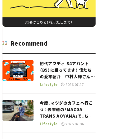
応募はこちら！（8月31日まで）
Recommend
初代アウディ S4アバント
（B5）に乗ってます！ 僕たち
の愛車紹介｜中村大輝さん
——瀬イオナと嶋田智之の
Lifestyle
2026.07.17
「クルマでざっくばらんばら
ん！」＃20
今度、マツダのカフェへ行こ
う！ 表参道の「MAZDA
TRANS AOYAMA」で、ちょ
っとひと息。——連載｜CCG
Lifestyle
2026.07.06
とクルマでどうする？＜第13
回＞