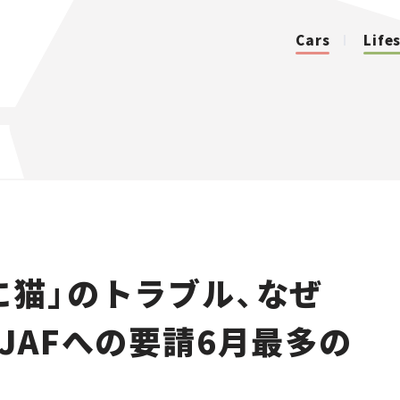
Cars
Life
カテゴリ
Cars
Lifestyle
に猫」のトラブル、なぜ
Traffic
JAFへの要請6月最多の
Special
Series