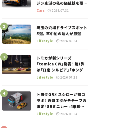
ジン車派の私の価値観を覆し
た、新しいポルシェの走り。
Cars
2026.07.31
埼玉の穴場ドライブスポット
5選。車中泊の達人が厳選
Lifestyle
2026.08.04
トミカが新シリーズ
「tomica CW」発表！ 第1弾
は「日産 シルビア」「ホンダ
NSX」が登場。世界が注目す
Lifestyle
2026.07.29
る“JDM”に焦点【クルマとホ
ビー】
トヨタGRとスシローが初コ
ラボ！ 寿司ネタがモチーフの
限定「GRミニカー」4車種が
登場。入手方法は？【クルマ
Lifestyle
2026.08.04
とホビー】