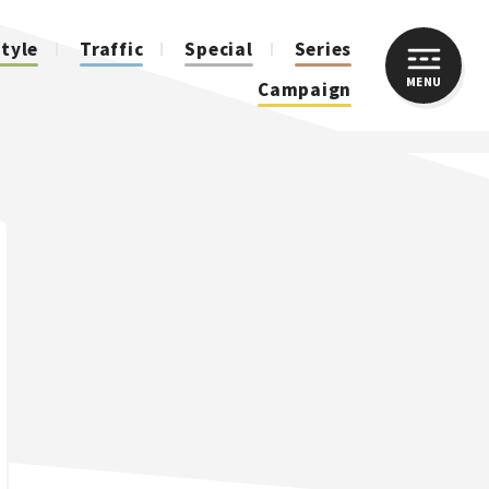
style
Traffic
Special
Series
MENU
CLOSE
Campaign
人気のハッシュタグ
スズキ ジムニー｜Suzuki Jimny
スズキ｜Suzuki
マツダ｜Mazda
マツダ ロードスター｜Mazda Roadster