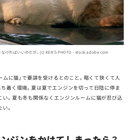
のだが。(c) KEN'S PHOTO - stock.adobe.com
ルームに猫」で要請を受けるとのこと。暗くて狭くて人
落ち着く環境。夏は夏でエンジンを切って日陰に停ま
こい。夏も冬も関係なくエンジンルームに猫が忍び込
たい。
エンジンをかけてしまったら？