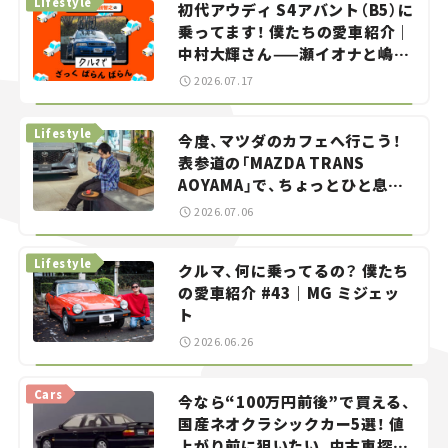
Lifestyle
初代アウディ S4アバント（B5）に
乗ってます！ 僕たちの愛車紹介｜
中村大輝さん——瀬イオナと嶋田
智之の「クルマでざっくばらんば
2026.07.17
らん！」＃20
Lifestyle
今度、マツダのカフェへ行こう！
表参道の「MAZDA TRANS
AOYAMA」で、ちょっとひと息。
——連載｜CCGとクルマでどうす
2026.07.06
る？＜第13回＞
Lifestyle
クルマ、何に乗ってるの？ 僕たち
の愛車紹介 #43｜MG ミジェッ
ト
2026.06.26
Cars
今なら“100万円前後”で買える、
国産ネオクラシックカー5選！ 値
上がり前に狙いたい、中古車探し