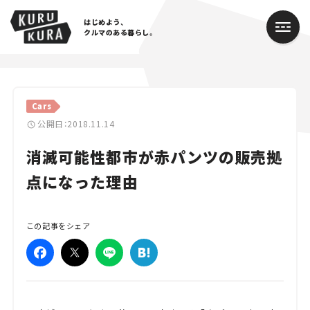
はじめよう、
クルマのある暮らし。
カテゴリ
Cars
Cars
公開日：2018.11.14
消滅可能性都市が赤パンツの販売拠
Lifestyle
点になった理由
Traffic
Special
この記事をシェア
Series
Campaign
人気のハッシュタグ