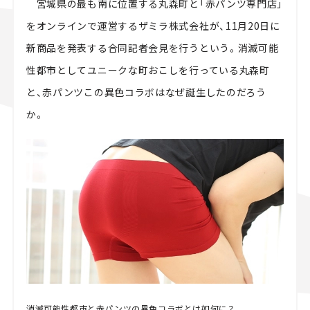
宮城県の最も南に位置する丸森町と「赤パンツ専門店」
スズキ ジムニー｜Suzuki Jimny
スズキ｜Suzuki
をオンラインで運営するザミラ株式会社が、11月20日に
マツダ｜Mazda
マツダ ロードスター｜Mazda Roadster
新商品を発表する合同記者会見を行うという。消滅可能
性都市としてユニークな町おこしを行っている丸森町
と、赤パンツこの異色コラボはなぜ誕生したのだろう
か。
消滅可能性都市と赤パンツの異色コラボとは如何に？