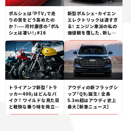
ポルシェは「PTV」で走
新型ポルシェ・カイエン
りの質をどう高めたの
エレクトリックは速すぎ
か？——河村康彦の「ポル
る！ エンジン車派の私の
シェは凄い！」#16
価値観を覆した、新しい
ポルシェの走り。
トライアンフ新型「トラ
アウディの新フラッグシ
ッカー400」はどんなバ
ップ「Q9」誕生！ 全長
イク？ ワイルドな見た目
5.3m超はアウディ史上
と軽快な乗り味を両立し
最大【新車ニュース】
た400ccフラットトラッ
カー【試乗レビュー】