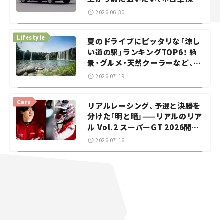
をお手伝い――ちょっとイケてるマ
2026.06.30
イカー選び #02
Lifestyle
夏のドライブにピッタリな「涼し
い道の駅」ランキングTOP6！ 絶
景・グルメ・天然クーラーなど、避
暑におすすめのスポットを紹介
2026.07.19
【道の駅マニアの推し駅ガイド】
vol.15
Cars
リアルレーシング、予選と決勝を
分けた「明と暗」——リアルのリア
ル Vol.2 スーパーGT 2026開幕
戦 岡山国際サーキット
2026.07.16