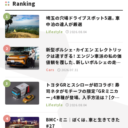
Ranking
埼玉の穴場ドライブスポット5選。車
中泊の達人が厳選
Lifestyle
2026.08.04
新型ポルシェ・カイエン エレクトリッ
クは速すぎる！ エンジン車派の私の価
値観を覆した、新しいポルシェの走
り。
Cars
2026.07.31
トヨタGRとスシローが初コラボ！ 寿
司ネタがモチーフの限定「GRミニカ
ー」4車種が登場。入手方法は？【クル
マとホビー】
Lifestyle
2026.08.04
BMC・ミニ｜ぼくは、車と生きてきた
#27