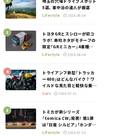
埼玉の穴場ドライブスポット
5選。車中泊の達人が厳選
Lifestyle
2026.08.04
トヨタGRとスシローが初コ
ラボ！ 寿司ネタがモチーフの
限定「GRミニカー」4車種が
登場。入手方法は？【クルマ
Lifestyle
2026.08.04
とホビー】
トライアンフ新型「トラッカ
ー400」はどんなバイク？ ワ
イルドな見た目と軽快な乗り
味を両立した400ccフラット
Cars
2026.07.31
トラッカー【試乗レビュー】
トミカが新シリーズ
「tomica CW」発表！ 第1弾
は「日産 シルビア」「ホンダ
NSX」が登場。世界が注目す
Lifestyle
2026.07.29