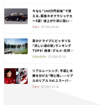
今なら“100万円前後”で買
える、国産ネオクラシックカ
ー5選！ 値上がり前に狙いた
い、中古車探しをお手伝い――ち
Cars
2026.06.30
ょっとイケてるマイカー選び
#02
夏のドライブにピッタリな
「涼しい道の駅」ランキング
TOP6！ 絶景・グルメ・天然ク
ーラーなど、避暑におすすめ
Lifestyle
2026.07.19
のスポットを紹介【道の駅マ
ニアの推し駅ガイド】vol.15
リアルレーシング、予選と決
勝を分けた「明と暗」——リア
ルのリアル Vol.2 スーパー
GT 2026開幕戦 岡山国際サ
Cars
2026.07.16
ーキット