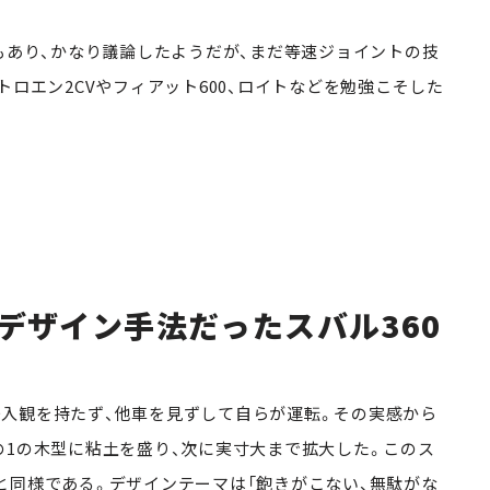
もあり、かなり議論したようだが、まだ等速ジョイントの技
トロエン2CVやフィアット600、ロイトなどを勉強こそした
デザイン手法だったスバル360
入観を持たず、他車を見ずして自らが運転。その実感から
の1の木型に粘土を盛り、次に実寸大まで拡大した。このス
と同様である。デザインテーマは「飽きがこない、無駄がな