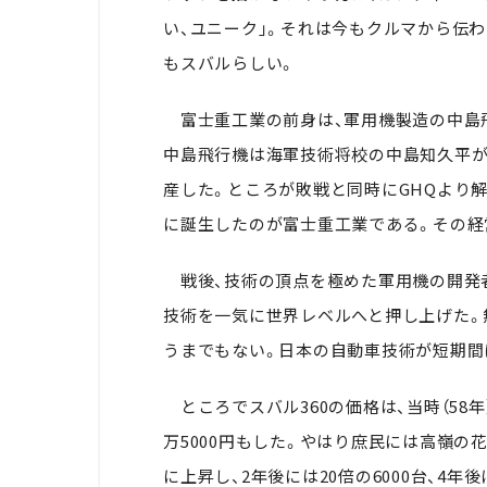
い、ユニーク」。それは今もクルマから伝
もスバルらしい。
富士重工業の前身は、軍用機製造の中島飛
中島飛行機は海軍技術将校の中島知久平が
産した。ところが敗戦と同時にGHQより解
に誕生したのが富士重工業である。その経
戦後、技術の頂点を極めた軍用機の開発者
技術を一気に世界レベルへと押し上げた。
うまでもない。日本の自動車技術が短期間
ところでスバル360の価格は、当時（58
万5000円もした。やはり庶民には高嶺の
に上昇し、2年後には20倍の6000台、4