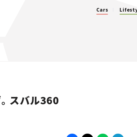
Cars
Lifest
カテゴリ
Cars
Lifestyle
。スバル360
Traffic
Special
Series