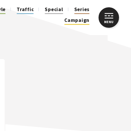
yle
Traffic
Special
Series
Campaign
MENU
CLOSE
人気のハッシュタグ
スズキ ジムニー｜Suzuki Jimny
スズキ｜Suzuki
マツダ｜Mazda
マツダ ロードスター｜Mazda Roadster