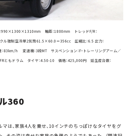
990×1300×1310mm 軸距：1800mm トレッドF/R：
クル強制空冷単2気筒61.5×60.0＝356cc 圧縮比：6.5 出力：
m 最高速：83km/h 変速機：3段MT サスペンション：F・トレーリングアーム／
もドラム タイヤ：4.50-10 価格：425,000円 延生産台数：
360
マは、家族4人を乗せ、10インチのちっぽけなタイヤをグ
た。その姿は幸せな家族の象徴のようでもあった。（
関連記