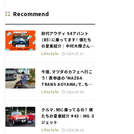
Recommend
初代アウディ S4アバント
（B5）に乗ってます！ 僕たち
の愛車紹介｜中村大輝さん
——瀬イオナと嶋田智之の
Lifestyle
2026.07.17
「クルマでざっくばらんばら
ん！」＃20
今度、マツダのカフェへ行こ
う！ 表参道の「MAZDA
TRANS AOYAMA」で、ちょ
っとひと息。——連載｜CCG
Lifestyle
2026.07.06
とクルマでどうする？＜第13
回＞
クルマ、何に乗ってるの？ 僕
たちの愛車紹介 #43｜MG ミ
ジェット
Lifestyle
2026.06.26