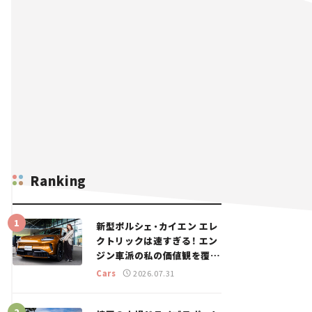
Ranking
新型ポルシェ・カイエン エレ
クトリックは速すぎる！ エン
ジン車派の私の価値観を覆し
た、新しいポルシェの走り。
Cars
2026.07.31