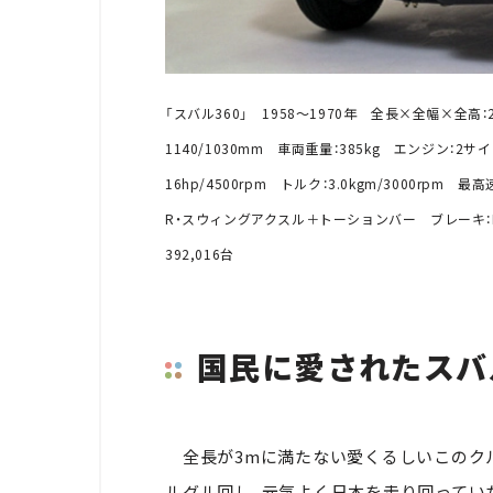
「スバル360」 1958〜1970年 全長×全幅×全高：2
1140/1030mm 車両重量：385kg エンジン：2サイ
16hp/4500rpm トルク：3.0kgm/3000rp
R・スウィングアクスル＋トーションバー ブレーキ：FRと
392,016台
国民に愛されたスバル
全長が3mに満たない愛くるしいこのクル
ルグル回し、元気よく日本を走り回ってい