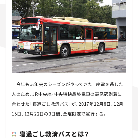
スズキ ジムニー｜Suzuki Jimny
スズキ｜Suzuki
マツダ｜Maz
マツダ ロードスター｜Mazda Roadster
今年も忘年会のシーズンがやってきた。終電を逃した
人のため、JR中央線・中央特快最終電車の高尾駅到着に
合わせた「寝過ごし救済バス」が、2017年12月8日、12月
15日、12月22日の3日間、金曜限定で運行する。
寝過ごし救済バスとは？