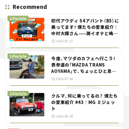
Recommend
Lifestyle
初代アウディ S4アバント（B5）に
乗ってます！ 僕たちの愛車紹介｜
中村大輝さん——瀬イオナと嶋田
智之の「クルマでざっくばらんば
2026.07.17
らん！」＃20
Lifestyle
今度、マツダのカフェへ行こう！
表参道の「MAZDA TRANS
AOYAMA」で、ちょっとひと息。
——連載｜CCGとクルマでどうす
2026.07.06
る？＜第13回＞
Lifestyle
クルマ、何に乗ってるの？ 僕たち
の愛車紹介 #43｜MG ミジェッ
ト
2026.06.26