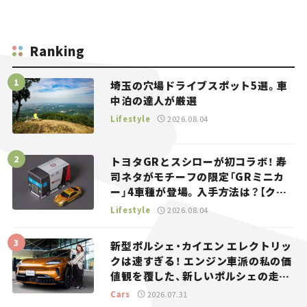
Ranking
埼玉の穴場ドライブスポット5選。車
中泊の達人が厳選
Lifestyle
2026.08.04
トヨタGRとスシローが初コラボ！ 寿
司ネタがモチーフの限定「GRミニカ
ー」4車種が登場。入手方法は？【クル
マとホビー】
Lifestyle
2026.08.04
新型ポルシェ・カイエン エレクトリッ
クは速すぎる！ エンジン車派の私の価
値観を覆した、新しいポルシェの走
り。
Cars
2026.07.31