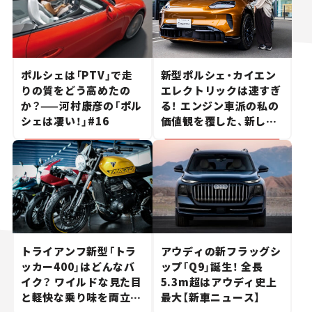
ポルシェは「PTV」で走
新型ポルシェ・カイエン
りの質をどう高めたの
エレクトリックは速すぎ
か？——河村康彦の「ポル
る！ エンジン車派の私の
シェは凄い！」#16
価値観を覆した、新しい
ポルシェの走り。
トライアンフ新型「トラ
アウディの新フラッグシ
ッカー400」はどんなバ
ップ「Q9」誕生！ 全長
イク？ ワイルドな見た目
5.3m超はアウディ史上
と軽快な乗り味を両立し
最大【新車ニュース】