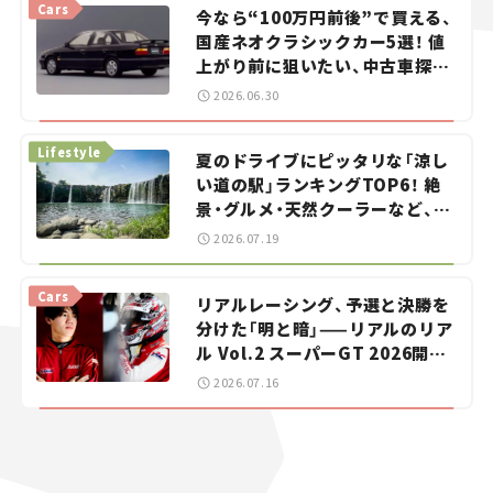
Cars
今なら“100万円前後”で買える、
国産ネオクラシックカー5選！ 値
上がり前に狙いたい、中古車探し
をお手伝い――ちょっとイケてるマ
2026.06.30
イカー選び #02
Lifestyle
夏のドライブにピッタリな「涼し
い道の駅」ランキングTOP6！ 絶
景・グルメ・天然クーラーなど、避
暑におすすめのスポットを紹介
2026.07.19
【道の駅マニアの推し駅ガイド】
vol.15
Cars
リアルレーシング、予選と決勝を
分けた「明と暗」——リアルのリア
ル Vol.2 スーパーGT 2026開幕
戦 岡山国際サーキット
2026.07.16