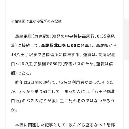
※路線図は主な停留所のみ記載
最終電車（東京駅0：00発の中央特快高尾行、0：55高尾
着）に接続して、
高尾駅北口を1:05に発車
し、高尾駅から
JR八王子駅まで各停留所に停車する。運賃は、高尾駅北
口～JR八王子駅間で880円（深夜バスのため、運賃は倍
額）である。
昨年は3日間の運行で、75名の利用者があったそうだ
が、うっかり乗り過ごしてしまった人には、「八王子駅北
口行」のバスの灯りが救世主に見えるのではないだろう
か。
本稿に関連した記事として
「飲んだら座るなっ!? 恐怖