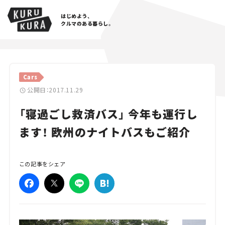
はじめよう、
クルマのある暮らし。
カテゴリ
Cars
Cars
公開日：2017.11.29
「寝過ごし救済バス」 今年も運行し
Lifestyle
ます！ 欧州のナイトバスもご紹介
Traffic
Special
この記事をシェア
Series
Campaign
人気のハッシュタグ