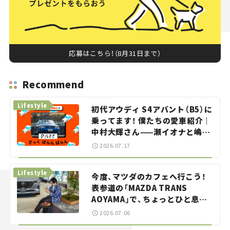
応募はこちら！（8月31日まで）
Recommend
Lifestyle
初代アウディ S4アバント（B5）に
乗ってます！ 僕たちの愛車紹介｜
中村大輝さん——瀬イオナと嶋田
智之の「クルマでざっくばらんば
2026.07.17
らん！」＃20
Lifestyle
今度、マツダのカフェへ行こう！
表参道の「MAZDA TRANS
AOYAMA」で、ちょっとひと息。
——連載｜CCGとクルマでどうす
2026.07.06
る？＜第13回＞