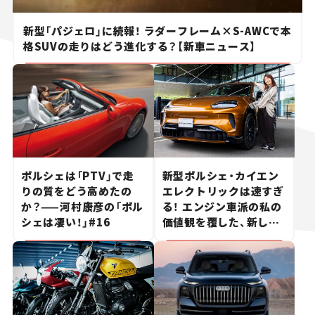
新型「パジェロ」に続報！ ラダーフレーム×S-AWCで本
格SUVの走りはどう進化する？【新車ニュース】
ポルシェは「PTV」で走
新型ポルシェ・カイエン
りの質をどう高めたの
エレクトリックは速すぎ
か？——河村康彦の「ポル
る！ エンジン車派の私の
シェは凄い！」#16
価値観を覆した、新しい
ポルシェの走り。