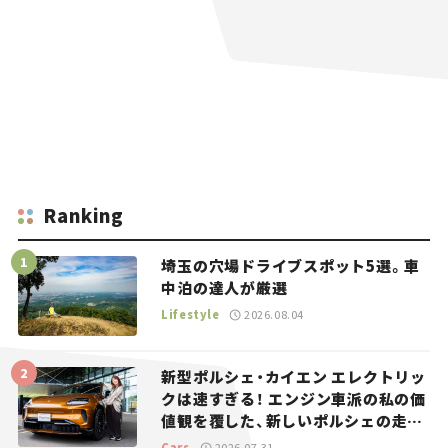
Ranking
埼玉の穴場ドライブスポット5選。車
中泊の達人が厳選
Lifestyle
2026.08.04
新型ポルシェ・カイエン エレクトリッ
クは速すぎる！ エンジン車派の私の価
値観を覆した、新しいポルシェの走
り。
Cars
2026.07.31