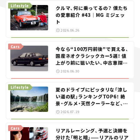
Lifestyle
クルマ、何に乗ってるの？ 僕たち
の愛車紹介 #43｜MG ミジェッ
ト
2026.06.26
Cars
今なら“100万円前後”で買える、
国産ネオクラシックカー5選！ 値
上がり前に狙いたい、中古車探し
をお手伝い――ちょっとイケてるマ
2026.06.30
イカー選び #02
Lifestyle
夏のドライブにピッタリな「涼し
い道の駅」ランキングTOP6！ 絶
景・グルメ・天然クーラーなど、避
暑におすすめのスポットを紹介
2026.07.19
【道の駅マニアの推し駅ガイド】
vol.15
Cars
リアルレーシング、予選と決勝を
分けた「明と暗」——リアルのリア