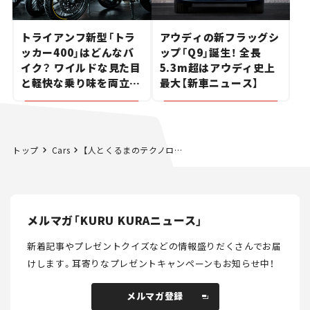
トライアンフ新型「トラ
アウディの新フラッグシ
ッカー400」はどんなバ
ップ「Q9」誕生！ 全長
イク？ ワイルドな見た目
5.3m超はアウディ史上
と軽快な乗り味を両立し
最大【新車ニュース】
た400ccフラットトラッ
カー【試乗レビュー】
トップ
Cars
【人とくるまのテクノロジー展：その3】 高齢者ドライバーや介護など 社会的な問題をデザインに昇華した 布製ボディの電気自動車
メルマガ「KURU KURAニュース」
新着記事やプレゼントクイズなどの情報盛りだくさんでお届
けします。
耳寄りなプレゼントキャンペーンもお知らせ中！
メルマガ登録