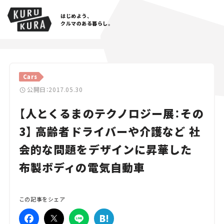
はじめよう、
クルマのある暮らし。
カテゴリ
Cars
Cars
公開日：2017.05.30
【人とくるまのテクノロジー展：その
Lifestyle
3】 高齢者ドライバーや介護など 社
Traffic
会的な問題をデザインに昇華した
Special
布製ボディの電気自動車
Series
この記事をシェア
Campaign
人気のハッシュタグ