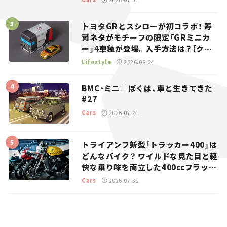
トヨタGRとスシローが初コラボ！ 寿
司ネタがモチーフの限定「GRミニカ
ー」4車種が登場。入手方法は？【クル
マとホビー】
Lifestyle
2026.08.04
BMC・ミニ｜ぼくは、車と生きてきた
#27
Cars
2026.07.21
トライアンフ新型「トラッカー400」は
どんなバイク？ ワイルドな見た目と軽
快な乗り味を両立した400ccフラット
トラッカー【試乗レビュー】
Cars
2026.07.31