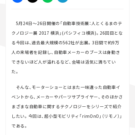
スズキ ジムニー｜Suzuki Jimny
スズキ｜Suzuki
マツダ｜Maz
マツダ ロードスター｜Mazda Roadster
5月24日～26日開催の「自動車技術展：人とくるまのテ
クノロジー展 2017 横浜」(パシフィコ横浜)。26回目とな
る今回は、過去最大規模の562社が出展。3日間で約9万
人の来場者を記録し、自動車メーカーのブースは身動き
できないほど人が溢れるなど、会場は活気に満ちてい
た。
そんな、モーターショーとはまた一味違った自動車イ
ベントから、メーカーやパーツサプライヤー、そのほかさ
まざまな自動車に関するテクノロジーをシリーズで紹介
したい。今回は、超小型モビリティ「rimOnO」（リモノ）」
である。