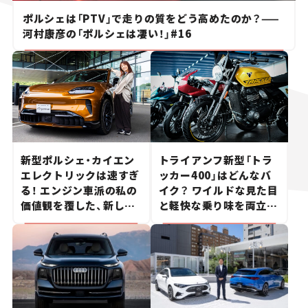
ポルシェは「PTV」で走りの質をどう高めたのか？——
河村康彦の「ポルシェは凄い！」#16
新型ポルシェ・カイエン
トライアンフ新型「トラ
エレクトリックは速すぎ
ッカー400」はどんなバ
る！ エンジン車派の私の
イク？ ワイルドな見た目
価値観を覆した、新しい
と軽快な乗り味を両立し
ポルシェの走り。
た400ccフラットトラッ
カー【試乗レビュー】