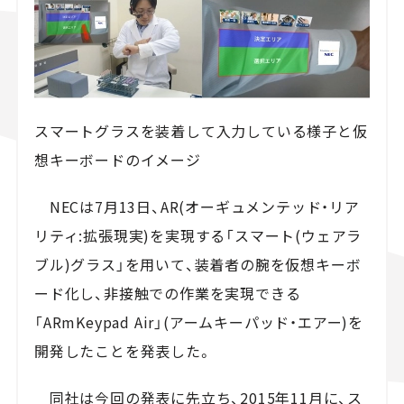
スズキ ジムニー｜Suzuki Jimny
スズキ｜Suzuki
マツダ｜Mazda
マツダ ロードスター｜Mazda Roadster
スマートグラスを装着して入力している様子と仮
想キーボードのイメージ
NECは7月13日、AR(オーギュメンテッド・リア
リティ:拡張現実)を実現する「スマート(ウェアラ
ブル)グラス」を用いて、装着者の腕を仮想キーボ
ード化し、非接触での作業を実現できる
「ARmKeypad Air」(アームキーパッド・エアー)を
開発したことを発表した。
同社は今回の発表に先立ち、2015年11月に、ス