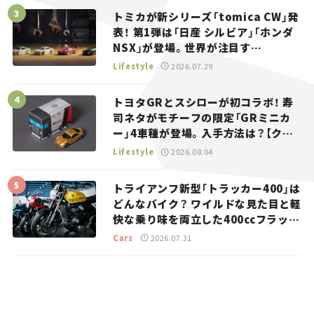
トミカが新シリーズ「tomica CW」発
表！ 第1弾は「日産 シルビア」「ホンダ
NSX」が登場。世界が注目す
る“JDM”に焦点【クルマとホビー】
Lifestyle
2026.07.29
トヨタGRとスシローが初コラボ！ 寿
司ネタがモチーフの限定「GRミニカ
ー」4車種が登場。入手方法は？【クル
マとホビー】
Lifestyle
2026.08.04
トライアンフ新型「トラッカー400」は
どんなバイク？ ワイルドな見た目と軽
快な乗り味を両立した400ccフラット
トラッカー【試乗レビュー】
Cars
2026.07.31