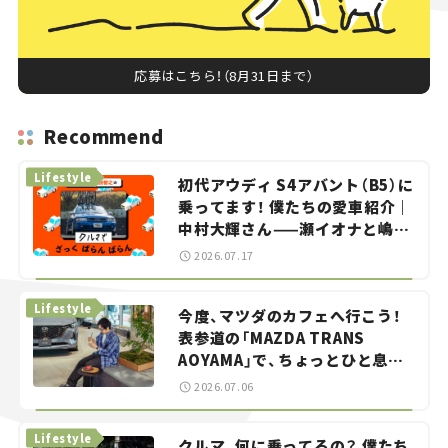
応募はこちら！（8月31日まで）
Recommend
Lifestyle
初代アウディ S4アバント（B5）に
乗ってます！ 僕たちの愛車紹介｜
中村大輝さん——瀬イオナと嶋田
智之の「クルマでざっくばらんば
2026.07.17
らん！」＃20
Lifestyle
今度、マツダのカフェへ行こう！
表参道の「MAZDA TRANS
AOYAMA」で、ちょっとひと息。
——連載｜CCGとクルマでどうす
2026.07.06
る？＜第13回＞
Lifestyle
クルマ、何に乗ってるの？ 僕たち