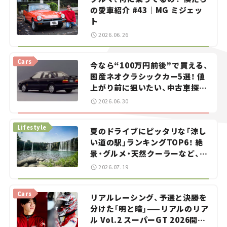
の愛車紹介 #43｜MG ミジェッ
ト
2026.06.26
Cars
今なら“100万円前後”で買える、
国産ネオクラシックカー5選！ 値
上がり前に狙いたい、中古車探し
をお手伝い――ちょっとイケてるマ
2026.06.30
イカー選び #02
Lifestyle
夏のドライブにピッタリな「涼し
い道の駅」ランキングTOP6！ 絶
景・グルメ・天然クーラーなど、避
暑におすすめのスポットを紹介
2026.07.19
【道の駅マニアの推し駅ガイド】
vol.15
Cars
リアルレーシング、予選と決勝を
分けた「明と暗」——リアルのリア
ル Vol.2 スーパーGT 2026開幕