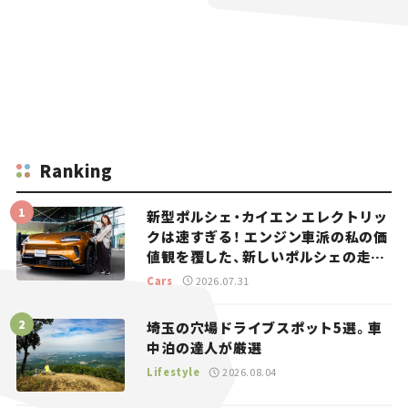
Ranking
新型ポルシェ・カイエン エレクトリッ
クは速すぎる！ エンジン車派の私の価
値観を覆した、新しいポルシェの走
り。
Cars
2026.07.31
埼玉の穴場ドライブスポット5選。車
中泊の達人が厳選
Lifestyle
2026.08.04