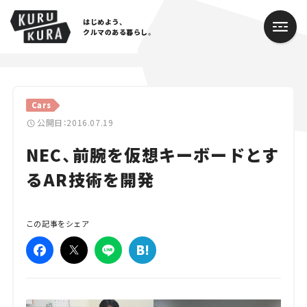
はじめよう、
クルマのある暮らし。
カテゴリ
Cars
Cars
公開日：2016.07.19
NEC、前腕を仮想キーボードとす
Lifestyle
るAR技術を開発
Traffic
Special
この記事をシェア
Series
Campaign
人気のハッシュタグ