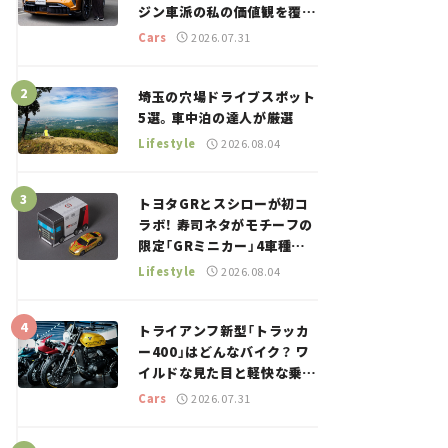
ジン車派の私の価値観を覆し
た、新しいポルシェの走り。
Cars
2026.07.31
埼玉の穴場ドライブスポット
5選。車中泊の達人が厳選
Lifestyle
2026.08.04
トヨタGRとスシローが初コ
ラボ！ 寿司ネタがモチーフの
限定「GRミニカー」4車種が
登場。入手方法は？【クルマ
Lifestyle
2026.08.04
とホビー】
トライアンフ新型「トラッカ
ー400」はどんなバイク？ ワ
イルドな見た目と軽快な乗り
味を両立した400ccフラット
Cars
2026.07.31
トラッカー【試乗レビュー】