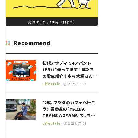
応募はこちら！（8月31日まで）
Recommend
初代アウディ S4アバント
（B5）に乗ってます！ 僕たち
の愛車紹介｜中村大輝さん
——瀬イオナと嶋田智之の
Lifestyle
2026.07.17
「クルマでざっくばらんばら
ん！」＃20
今度、マツダのカフェへ行こ
う！ 表参道の「MAZDA
TRANS AOYAMA」で、ちょ
っとひと息。——連載｜CCG
Lifestyle
2026.07.06
とクルマでどうする？＜第13
回＞