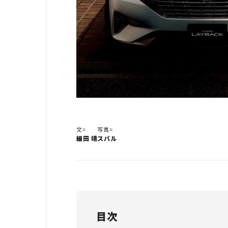
文=
写真=
細田 靖
スバル
目次