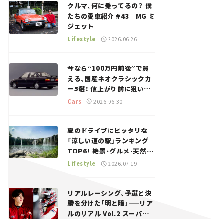
クルマ、何に乗ってるの？ 僕
たちの愛車紹介 #43｜MG ミ
ジェット
Lifestyle
2026.06.26
今なら“100万円前後”で買
える、国産ネオクラシックカ
ー5選！ 値上がり前に狙いた
い、中古車探しをお手伝い――ち
Cars
2026.06.30
ょっとイケてるマイカー選び
#02
夏のドライブにピッタリな
「涼しい道の駅」ランキング
TOP6！ 絶景・グルメ・天然ク
ーラーなど、避暑におすすめ
Lifestyle
2026.07.19
のスポットを紹介【道の駅マ
ニアの推し駅ガイド】vol.15
リアルレーシング、予選と決
勝を分けた「明と暗」——リア
ルのリアル Vol.2 スーパー