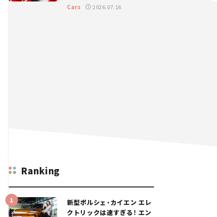
GT 2026開幕戦 岡山国際サ
Cars
2026.07.16
ーキット
Ranking
新型ポルシェ・カイエン エレ
クトリックは速すぎる！ エン