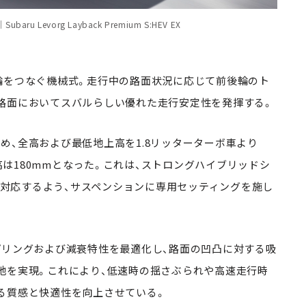
 Levorg Layback Premium S:HEV EX
輪をつなぐ機械式。走行中の路面状況に応じて前後輪のト
路面においてスバルらしい優れた走行安定性を発揮する。
め、全高および最低地上高を1.8リッターターボ車より
上高は180mmとなった。これは、ストロングハイブリッドシ
）に対応するよう、サスペンションに専用セッティングを施し
プリングおよび減衰特性を最適化し、路面の凹凸に対する吸
地を実現。これにより、低速時の揺さぶられや高速走行時
る質感と快適性を向上させている。