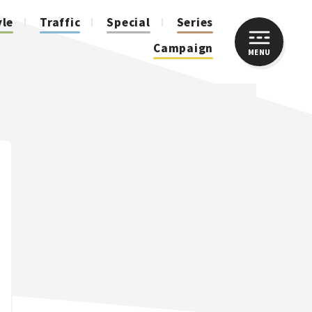
yle
Traffic
Special
Series
Campaign
MENU
CLOSE
人気のハッシュタグ
スズキ ジムニー｜Suzuki Jimny
スズキ｜Suzuki
マツダ｜Mazda
マツダ ロードスター｜Mazda Roadster