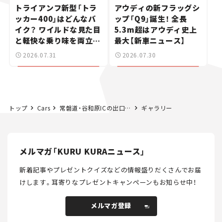
トライアンフ新型「トラ
アウディの新フラッグシ
ッカー400」はどんなバ
ップ「Q9」誕生！ 全長
イク？ ワイルドな見た目
5.3m超はアウディ史上
と軽快な乗り味を両立し
最大【新車ニュース】
た400ccフラットトラッ
2026.07.31
2026.07.30
カー【試乗レビュー】
トップ
Cars
常磐道・谷和原ICの出口ランプが夜間閉鎖！6月27日から3夜間。
ギャラリー
メルマガ「KURU KURAニュース」
新着記事やプレゼントクイズなどの情報盛りだくさんでお届
けします。
耳寄りなプレゼントキャンペーンもお知らせ中！
メルマガ登録