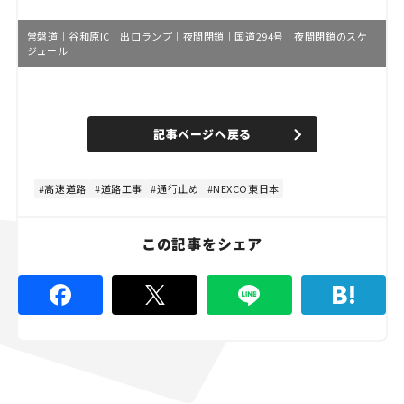
常磐道｜谷和原IC｜出口ランプ｜夜間閉鎖｜国道294号｜夜間閉鎖のスケ
ジュール
L
o
/
U
a
n
d
記事ページへ戻る
m
e
u
d
t
:
e
4
4
高速道路
道路工事
通行止め
NEXCO東日本
.
4
4
%
この記事をシェア