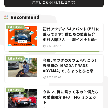
応募はこちら！（8月31日まで）
Recommend
Lifestyle
初代アウディ S4アバント（B5）に
乗ってます！ 僕たちの愛車紹介｜
中村大輝さん——瀬イオナと嶋田
智之の「クルマでざっくばらんば
2026.07.17
らん！」＃20
Lifestyle
今度、マツダのカフェへ行こう！
表参道の「MAZDA TRANS
AOYAMA」で、ちょっとひと息。
——連載｜CCGとクルマでどうす
2026.07.06
る？＜第13回＞
Lifestyle
クルマ、何に乗ってるの？ 僕たち
の愛車紹介 #43｜MG ミジェッ
ト