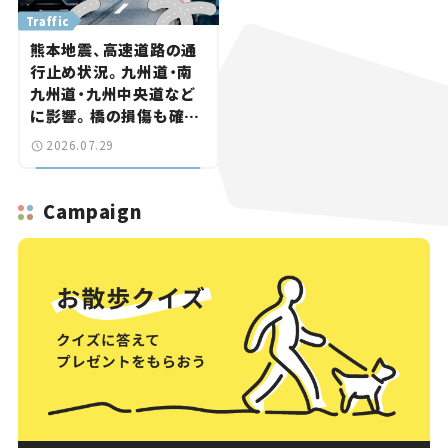
Traffic
熊本地震、高速道路の通
行止め状況。九州道・南
九州道・九州中央道など
に影響。橋の損傷も確認
【道路のニュース】
2026.07.29
Campaign