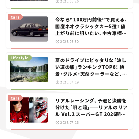
2026.06.26
Cars
今なら“100万円前後”で買える、
国産ネオクラシックカー5選！ 値
上がり前に狙いたい、中古車探し
をお手伝い――ちょっとイケてるマ
2026.06.30
イカー選び #02
Lifestyle
夏のドライブにピッタリな「涼し
い道の駅」ランキングTOP6！ 絶
景・グルメ・天然クーラーなど、避
暑におすすめのスポットを紹介
2026.07.19
【道の駅マニアの推し駅ガイド】
vol.15
Cars
リアルレーシング、予選と決勝を
分けた「明と暗」——リアルのリア
ル Vol.2 スーパーGT 2026開幕
戦 岡山国際サーキット
2026.07.16