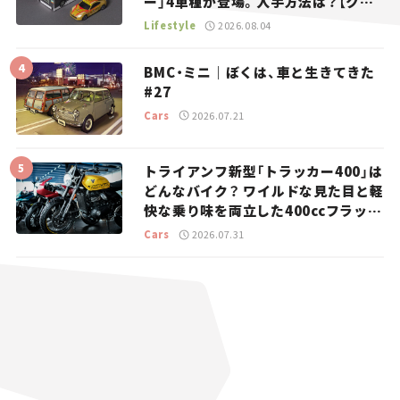
ー」4車種が登場。入手方法は？【クル
マとホビー】
Lifestyle
2026.08.04
BMC・ミニ｜ぼくは、車と生きてきた
#27
Cars
2026.07.21
トライアンフ新型「トラッカー400」は
どんなバイク？ ワイルドな見た目と軽
快な乗り味を両立した400ccフラット
トラッカー【試乗レビュー】
Cars
2026.07.31