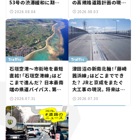
53号の渋滞緩和に期待。
の高規格道路計画の現
岡山市側でも動きが【い
状。「館山鴨川道路」で検
2026.08.04
2026.08.03
ま気になる道路計画】
討進む【いま気になる道
路計画】
Traffic
Traffic
石垣空港～市街地を最短
津田沼の新南北軸！「藤崎
直結！「石垣空港線」はど
茜浜線」はどこまででき
こまで進んだ？ 日本最南
た？ JRと京成をまたぐ
端の県道バイパス、第2
大工事の現況。将来は
工区も延伸開通 【いま気
「習志野～鎌ケ谷」を最短
2026.07.31
2026.07.30
になる道路計画】
直結【いま気になる道路
計画】