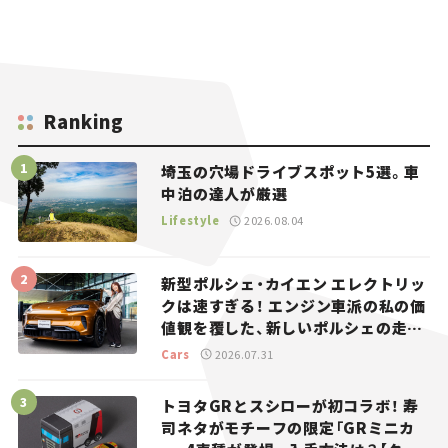
Ranking
埼玉の穴場ドライブスポット5選。車
中泊の達人が厳選
Lifestyle
2026.08.04
新型ポルシェ・カイエン エレクトリッ
クは速すぎる！ エンジン車派の私の価
値観を覆した、新しいポルシェの走
り。
Cars
2026.07.31
トヨタGRとスシローが初コラボ！ 寿
司ネタがモチーフの限定「GRミニカ