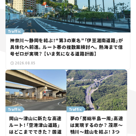
Traffic
神奈川～静岡を結ぶ！“第3の東名”「伊豆湘南道路」が
具体化へ前進。ルート帯の複数案検討へ。熱海まで信
号ゼロが実現？ 【いま気になる道路計画】
2026.08.05
Traffic
Traffic
岡山～津山に新たな高速
夢の「房総半島一周」高速
ルート！「空港津山道路」
は実現するのか？ 茂原～
はどこまでできた？ 国道
鴨川～館山を結ぶ！ 3つ