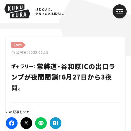
はじめよう、
クルマのある暮らし。
カテゴリ
Cars
Cars
公開日：2022.06.15
常磐道・谷和原ICの出口ラ
Lifestyle
ギャラリー：
ンプが夜間閉鎖！6月27日から3夜
Traffic
間。
Special
Series
この記事をシェア
Campaign
人気のハッシュタグ