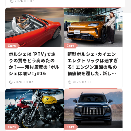
2026.08.07
Cars
Cars
ポルシェは「PTV」で走
新型ポルシェ・カイエン
りの質をどう高めたの
エレクトリックは速すぎ
か？——河村康彦の「ポル
る！ エンジン車派の私の
シェは凄い！」#16
価値観を覆した、新しい
ポルシェの走り。
2026.08.02
2026.07.31
Cars
Cars