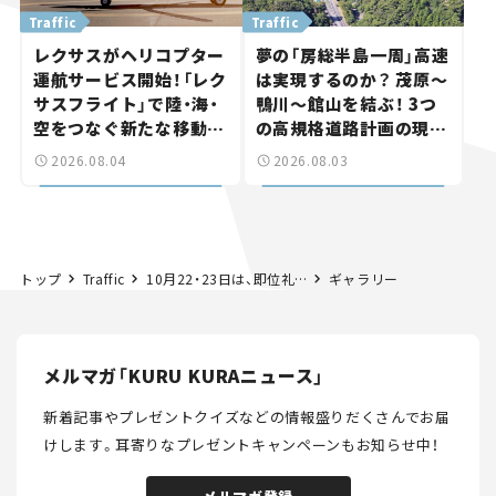
Traffic
Traffic
レクサスがヘリコプター
夢の「房総半島一周」高速
運航サービス開始！「レク
は実現するのか？ 茂原～
サスフライト」で陸・海・
鴨川～館山を結ぶ！ 3つ
空をつなぐ新たな移動体
の高規格道路計画の現
験とは
状。「館山鴨川道路」で検
2026.08.04
2026.08.03
討進む【いま気になる道
路計画】
トップ
Traffic
10月22・23日は、即位礼正殿の儀により首都高で長時間通行止め
ギャラリー
メルマガ「KURU KURAニュース」
新着記事やプレゼントクイズなどの情報盛りだくさんでお届
けします。
耳寄りなプレゼントキャンペーンもお知らせ中！