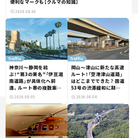
便利なマークも【クルマの知識】
2026.08.06
Traffic
Traffic
神奈川～静岡を結
岡山～津山に新たな高速
ぶ！“第3の東名”「伊豆湘
ルート！「空港津山道路」
南道路」が具体化へ前
はどこまでできた？ 国道
進。ルート帯の複数案検
53号の渋滞緩和に期待。
討へ。熱海まで信号ゼロ
岡山市側でも動きが【い
2026.08.05
2026.08.04
が実現？ 【いま気になる
ま気になる道路計画】
道路計画】