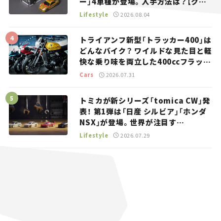
ー」4車種が登場。入手方法は？【クル
マとホビー】
Lifestyle
2026.08.04
トライアンフ新型「トラッカー400」は
どんなバイク？ ワイルドな見た目と軽
快な乗り味を両立した400ccフラット
トラッカー【試乗レビュー】
Cars
2026.07.31
トミカが新シリーズ「tomica CW」発
表！ 第1弾は「日産 シルビア」「ホンダ
NSX」が登場。世界が注目す
る“JDM”に焦点【クルマとホビー】
Lifestyle
2026.07.29