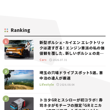
Ranking
新型ポルシェ・カイエン エレクトリッ
クは速すぎる！ エンジン車派の私の価
値観を覆した、新しいポルシェの走
り。
Cars
2026.07.31
埼玉の穴場ドライブスポット5選。車
中泊の達人が厳選
Lifestyle
2026.08.04
トヨタGRとスシローが初コラボ！ 寿
司ネタがモチーフの限定「GRミニカ