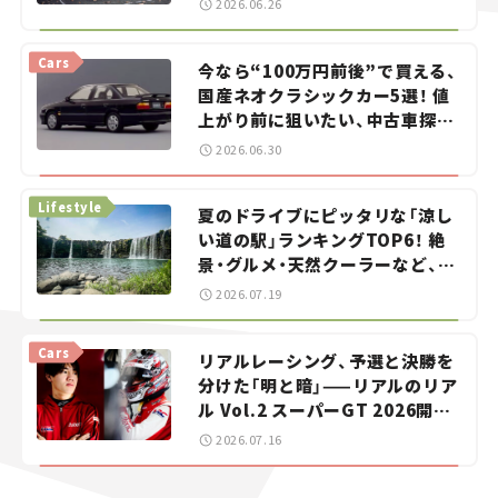
2026.06.26
Cars
今なら“100万円前後”で買える、
国産ネオクラシックカー5選！ 値
上がり前に狙いたい、中古車探し
をお手伝い――ちょっとイケてるマ
2026.06.30
イカー選び #02
Lifestyle
夏のドライブにピッタリな「涼し
い道の駅」ランキングTOP6！ 絶
景・グルメ・天然クーラーなど、避
暑におすすめのスポットを紹介
2026.07.19
【道の駅マニアの推し駅ガイド】
vol.15
Cars
リアルレーシング、予選と決勝を
分けた「明と暗」——リアルのリア
ル Vol.2 スーパーGT 2026開幕
戦 岡山国際サーキット
2026.07.16