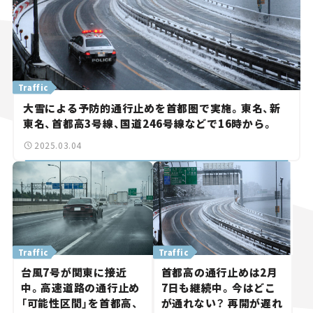
Traffic
大雪による予防的通行止めを首都圏で実施。東名、新
東名、首都高3号線、国道246号線などで16時から。
2025.03.04
Traffic
Traffic
台風7号が関東に接近
首都高の通行止めは2月
中。高速道路の通行止め
7日も継続中。今はどこ
「可能性区間」を首都高、
が通れない？ 再開が遅れ