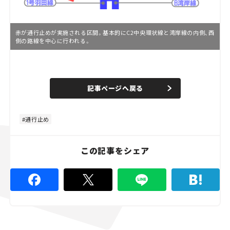
赤が通行止めが実施される区間。基本的にC2中央環状線と湾岸線の内側、西
側の路線を中心に行われる。
L
o
/
U
a
n
d
記事ページへ戻る
m
e
u
d
t
:
e
4
4
通行止め
.
4
4
%
この記事をシェア