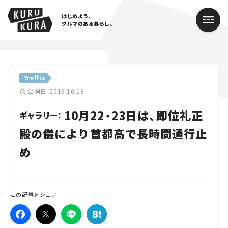
はじめよう、
クルマのある暮らし。
カテゴリ
Traffic
Cars
公開日：2019.10.18
10月22・23日は、即位礼正
Lifestyle
ギャラリー：
殿の儀により首都高で長時間通行止
Traffic
め
Special
Series
この記事をシェア
Campaign
人気のハッシュタグ