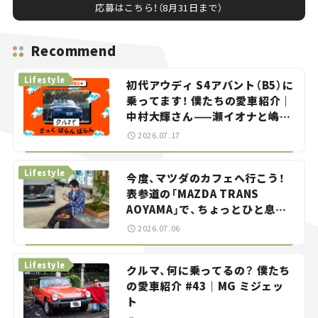
応募はこちら！（8月31日まで）
Recommend
Lifestyle
初代アウディ S4アバント（B5）に
乗ってます！ 僕たちの愛車紹介｜
中村大輝さん——瀬イオナと嶋田
智之の「クルマでざっくばらんば
2026.07.17
らん！」＃20
Lifestyle
今度、マツダのカフェへ行こう！
表参道の「MAZDA TRANS
AOYAMA」で、ちょっとひと息。
——連載｜CCGとクルマでどうす
2026.07.06
る？＜第13回＞
Lifestyle
クルマ、何に乗ってるの？ 僕たち
の愛車紹介 #43｜MG ミジェッ
ト