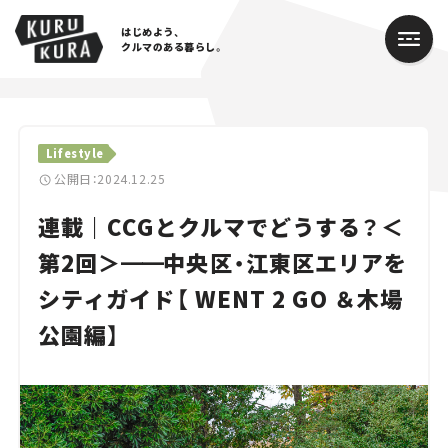
はじめよう、
クルマのある暮らし。
カテゴリ
Lifestyle
Cars
公開日：2024.12.25
連載｜CCGとクルマでどうする？＜
Lifestyle
第2回＞
━━
中央区・江東区エリアを
Traffic
シティガイド【 WENT 2 GO ＆木場
Special
公園編】
Series
Campaign
人気のハッシュタグ