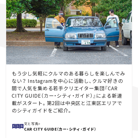
スズキ ジムニー｜Suzuki Jimny
スズキ｜Suzuki
マツダ｜Mazda
マツダ ロードスター｜Mazda Roadster
もう少し気軽にクルマのある暮らしを楽しんでみ
ない？ Instagramを中心に活動し、クルマ好きの
間で人気を集める若手クリエイター集団『CAR
CITY GUIDE（カー・シティ・ガイド）』による新連
載がスタート。第2回は中央区と江東区エリアで
のシティガイドをご紹介。
文と写真=
CAR CITY GUIDE（カー・シティ・ガイド）