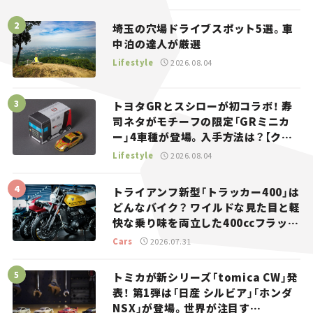
埼玉の穴場ドライブスポット5選。車
中泊の達人が厳選
Lifestyle
2026.08.04
トヨタGRとスシローが初コラボ！ 寿
司ネタがモチーフの限定「GRミニカ
ー」4車種が登場。入手方法は？【クル
マとホビー】
Lifestyle
2026.08.04
トライアンフ新型「トラッカー400」は
どんなバイク？ ワイルドな見た目と軽
快な乗り味を両立した400ccフラット
トラッカー【試乗レビュー】
Cars
2026.07.31
トミカが新シリーズ「tomica CW」発
表！ 第1弾は「日産 シルビア」「ホンダ
NSX」が登場。世界が注目す