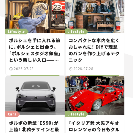
Lifestyle
Lifestyle
ポルシェを手に入れる前
コンパクトな車内を広く
に、ポルシェと出会う。
おしゃれに！ DIYで理想
「ポルシェスタジオ銀座」
のバンを作り上げるテク
という新しい入口——連
ニック
載｜CCGとクルマでどう
2026.07.28
2026.07.28
する？＜第14回＞
Cars
Lifestyle
ボルボの新型「ES90」が
『イタリア発 大矢アキオ
上陸！ 北欧デザインと最
ロレンツォの今日もクル