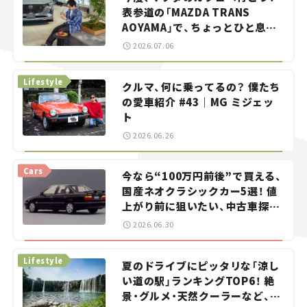
表参道の「MAZDA TRANS
AOYAMA」で、ちょっとひと息。
——連載｜CCGとクルマでどうす
2026.07.06
る？＜第13回＞
Lifestyle
クルマ、何に乗ってるの？ 僕たち
の愛車紹介 #43｜MG ミジェッ
ト
2026.06.26
Cars
今なら“100万円前後”で買える、
国産ネオクラシックカー5選！ 値
上がり前に狙いたい、中古車探し
をお手伝い――ちょっとイケてるマ
2026.06.30
イカー選び #02
Lifestyle
夏のドライブにピッタリな「涼し
い道の駅」ランキングTOP6！ 絶
景・グルメ・天然クーラーなど、避