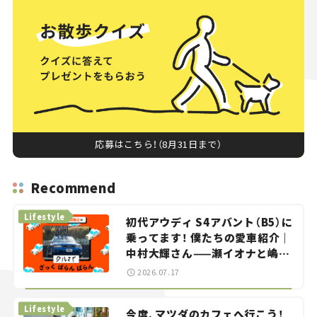
応募はこちら！（8月31日まで）
Recommend
Lifestyle
初代アウディ S4アバント（B5）に
乗ってます！ 僕たちの愛車紹介｜
中村大輝さん——瀬イオナと嶋田
智之の「クルマでざっくばらんば
2026.07.17
らん！」＃20
Lifestyle
今度、マツダのカフェへ行こう！