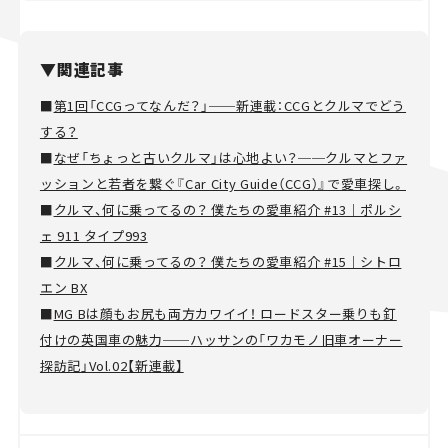
▼関連記事
■
第1回「CCGってなんだ？」──新連載：CCGとクルマでどう
する？
■
なぜ「ちょっと古いクルマ」は心地よい？──クルマとファ
ッションと若者を繋ぐ『Car City Guide（CCG）』で愛車探し。
■
クルマ、何に乗ってるの？ 僕たちの愛車紹介 #13｜ポルシ
ェ 911 タイプ993
■
クルマ、何に乗ってるの？ 僕たちの愛車紹介 #15｜シトロ
エン BX
■
MG Bは顔もお尻も両方カワイイ！ ロードスター乗りも釘
付けの英国車の魅力──ハッサンの「ワカモノ旧車オーナー
探訪記」Vol.02【新連載】