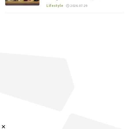
る“JDM”に焦点【クルマとホビー】
Lifestyle
2026.07.29
メルマガ登録
KURU KURAについて
広告掲載
プライバシーポリシー
採用情報
FAQ
follow us