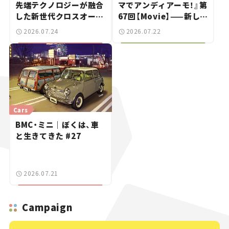
先端テクノロジーが融合
マでアンディアーモ！』第
した新世代クロスオーバ
67回【Movie】——新しい
ー【新車ニュース】
スーパーカーショーで起
2026.07.24
2026.07.22
きた、若者たちの「驚き」
Cars
BMC・ミニ｜ぼくは、車
と生きてきた #27
2026.07.21
Campaign