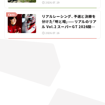
暑におすすめのスポットを紹介
2026.07.19
【道の駅マニアの推し駅ガイド】
vol.15
Cars
リアルレーシング、予選と決勝を
分けた「明と暗」——リアルのリア
ル Vol.2 スーパーGT 2026開幕
戦 岡山国際サーキット
2026.07.16