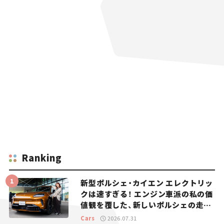
Ranking
新型ポルシェ・カイエン エレクトリッ
クは速すぎる！ エンジン車派の私の価
値観を覆した、新しいポルシェの走
り。
Cars
2026.07.31