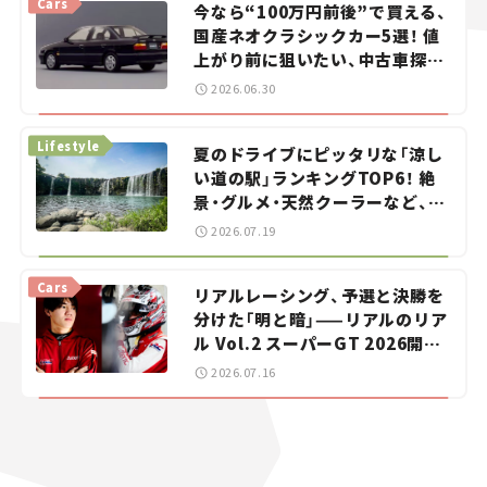
Cars
今なら“100万円前後”で買える、
国産ネオクラシックカー5選！ 値
上がり前に狙いたい、中古車探し
をお手伝い――ちょっとイケてるマ
2026.06.30
イカー選び #02
Lifestyle
夏のドライブにピッタリな「涼し
い道の駅」ランキングTOP6！ 絶
景・グルメ・天然クーラーなど、避
暑におすすめのスポットを紹介
2026.07.19
【道の駅マニアの推し駅ガイド】
vol.15
Cars
リアルレーシング、予選と決勝を
分けた「明と暗」——リアルのリア
ル Vol.2 スーパーGT 2026開幕
戦 岡山国際サーキット
2026.07.16