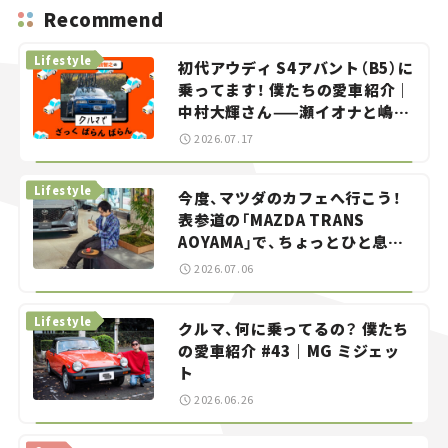
Recommend
Lifestyle
初代アウディ S4アバント（B5）に
乗ってます！ 僕たちの愛車紹介｜
中村大輝さん——瀬イオナと嶋田
智之の「クルマでざっくばらんば
2026.07.17
らん！」＃20
Lifestyle
今度、マツダのカフェへ行こう！
表参道の「MAZDA TRANS
AOYAMA」で、ちょっとひと息。
——連載｜CCGとクルマでどうす
2026.07.06
る？＜第13回＞
Lifestyle
クルマ、何に乗ってるの？ 僕たち
の愛車紹介 #43｜MG ミジェッ
ト
2026.06.26