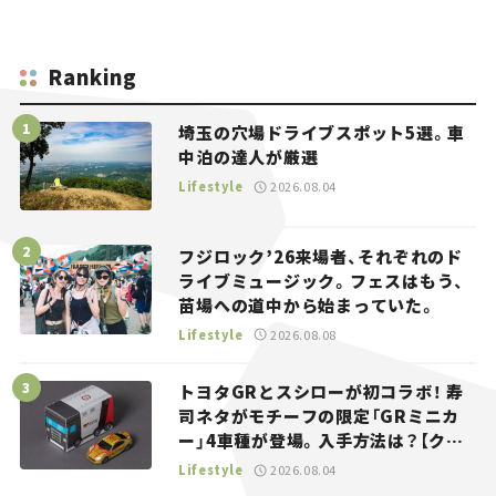
Ranking
埼玉の穴場ドライブスポット5選。車
中泊の達人が厳選
Lifestyle
2026.08.04
フジロック’26来場者、それぞれのド
ライブミュージック。フェスはもう、
苗場への道中から始まっていた。
Lifestyle
2026.08.08
トヨタGRとスシローが初コラボ！ 寿
司ネタがモチーフの限定「GRミニカ
ー」4車種が登場。入手方法は？【クル
マとホビー】
Lifestyle
2026.08.04