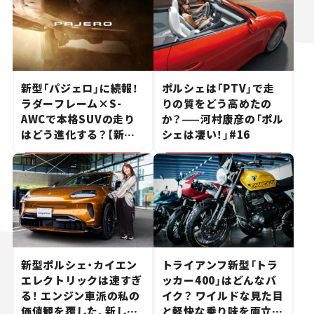
新型「パジェロ」に続報！
ポルシェは「PTV」で走
ラダーフレーム×S-
りの質をどう高めたの
AWCで本格SUVの走り
か？——河村康彦の「ポル
はどう進化する？【新車
シェは凄い！」#16
ニュース】
新型ポルシェ・カイエン
トライアンフ新型「トラ
エレクトリックは速すぎ
ッカー400」はどんなバ
る！ エンジン車派の私の
イク？ ワイルドな見た目
価値観を覆した、新しい
と軽快な乗り味を両立し