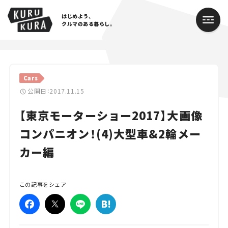
はじめよう、
クルマのある暮らし。
カテゴリ
Cars
Cars
公開日：2017.11.15
【東京モーターショー2017】大画像
Lifestyle
コンパニオン！(4)大型車&2輪メー
Traffic
カー編
Special
Series
この記事をシェア
Campaign
人気のハッシュタグ