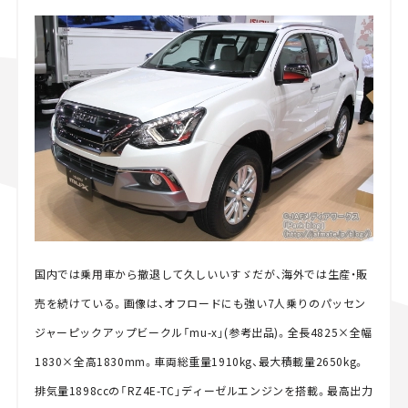
国内では乗用車から撤退して久しいいすゞだが、海外では生産・販
売を続けている。画像は、オフロードにも強い7人乗りのパッセン
ジャーピックアップビークル「mu-x」(参考出品)。全長4825×全幅
1830×全高1830mm。車両総重量1910kg、最大積載量2650kg。
排気量1898ccの「RZ4E-TC」ディーゼルエンジンを搭載。最高出力