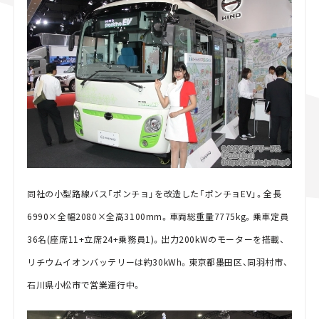
同社の小型路線バス「ポンチョ」を改造した「ポンチョEV」。全長
6990×全幅2080×全高3100mm。車両総重量7775kg。乗車定員
36名(座席11+立席24+乗務員1)。出力200kWのモーターを搭載、
リチウムイオンバッテリーは約30kWh。東京都墨田区、同羽村市、
石川県小松市で営業運行中。