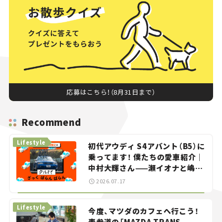
応募はこちら！（8月31日まで）
Recommend
Lifestyle
初代アウディ S4アバント（B5）に
乗ってます！ 僕たちの愛車紹介｜
中村大輝さん——瀬イオナと嶋田
智之の「クルマでざっくばらんば
2026.07.17
らん！」＃20
Lifestyle
今度、マツダのカフェへ行こう！
表参道の「MAZDA TRANS