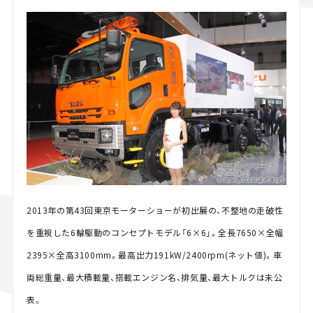
2013年の第43回東京モーターショーが初出展の、不整地の走破性
を重視した6輪駆動のコンセプトモデル「6×6」。全長7650×全幅
2395×全高3100mm。最高出力191kW/2400rpm(ネット値)。車
両総重量、最大積載量、搭載エンジン名、排気量、最大トルクは未公
表。