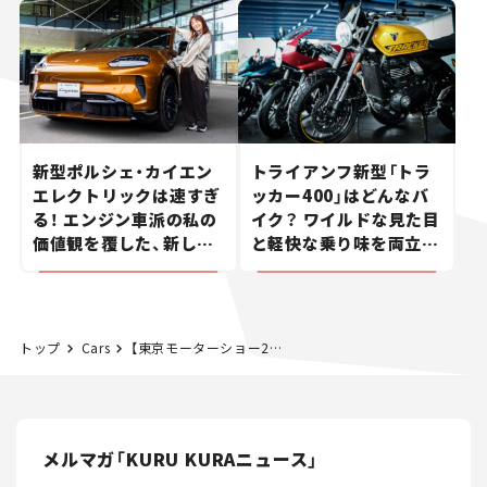
新型ポルシェ・カイエン
トライアンフ新型「トラ
エレクトリックは速すぎ
ッカー400」はどんなバ
る！ エンジン車派の私の
イク？ ワイルドな見た目
価値観を覆した、新しい
と軽快な乗り味を両立し
ポルシェの走り。
た400ccフラットトラッ
カー【試乗レビュー】
トップ
Cars
【東京モーターショー2017】ドデカイの大集合(1) いすゞ＆日野の13車種
メルマガ「KURU KURAニュース」