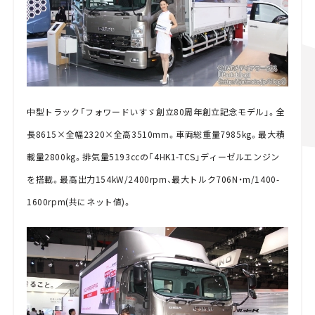
中型トラック「フォワードいすゞ創立80周年創立記念モデル」。全
長8615×全幅2320×全高3510mm。車両総重量7985kg。最大積
載量2800kg。排気量5193ccの「4HK1-TCS」ディーゼルエンジン
を搭載。最高出力154kW/2400rpm、最大トルク706N・m/1400-
1600rpm(共にネット値)。