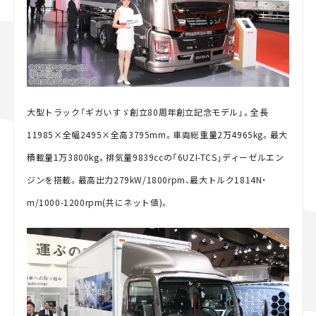
大型トラック「ギガいすゞ創立80周年創立記念モデル」。全長
11985×全幅2495×全高3795mm。車両総重量2万4965kg。最大
積載量1万3800kg。排気量9839ccの「6UZI-TCS」ディーゼルエン
ジンを搭載。最高出力279kW/1800rpm、最大トルク1814N・
m/1000-1200rpm(共にネット値)。