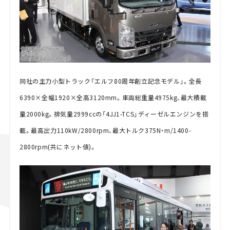
同社の主力小型トラック「エルフ80周年創立記念モデル」。全長
6390×全幅1920×全高3120mm。車両総重量4975kg、最大積載
量2000kg。排気量2999ccの「4JJ1-TCS」ディーゼルエンジンを搭
載。最高出力110kW/2800rpm、最大トルク375N・m/1400-
2800rpm(共にネット値)。