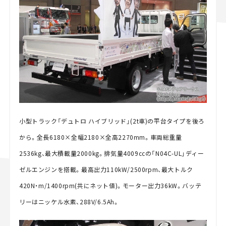
小型トラック「デュトロ ハイブリッド」(2t車)の平台タイプを後ろ
から。全長6180×全幅2180×全高2270mm。車両総重量
2536kg、最大積載量2000kg。排気量4009ccの「N04C-UL」ディー
ゼルエンジンを搭載。最高出力110kW/2500rpm、最大トルク
420N・m/1400rpm(共にネット値)。モーター出力36kW。バッテ
リーはニッケル水素、288V/6.5Ah。