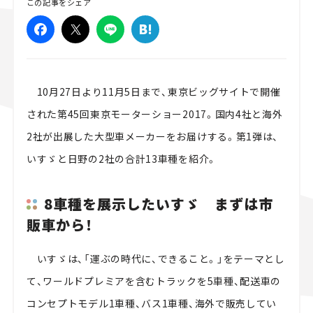
この記事をシェア
スズキ ジムニー｜Suzuki Jimny
スズキ｜Suzuki
マツダ｜Mazda
マツダ ロードスター｜Mazda Roadster
10月27日より11月5日まで、東京ビッグサイトで開催
された第45回東京モーターショー2017。国内4社と海外
2社が出展した大型車メーカーをお届けする。第1弾は、
いすゞと日野の2社の合計13車種を紹介。
8車種を展示したいすゞ まずは市
販車から！
いすゞは、「運ぶの時代に、できること。」をテーマとし
て、ワールドプレミアを含むトラックを5車種、配送車の
コンセプトモデル1車種、バス1車種、海外で販売してい