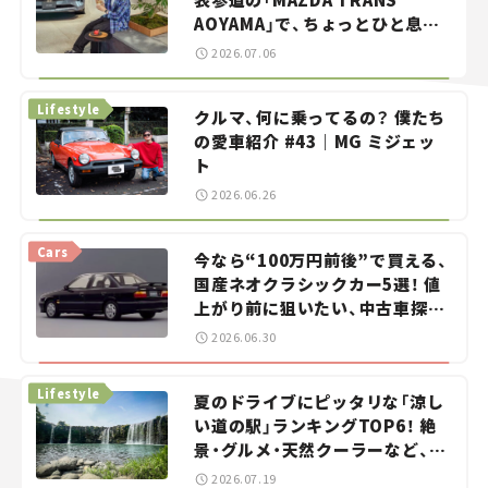
AOYAMA」で、ちょっとひと息。
——連載｜CCGとクルマでどうす
2026.07.06
る？＜第13回＞
Lifestyle
クルマ、何に乗ってるの？ 僕たち
の愛車紹介 #43｜MG ミジェッ
ト
2026.06.26
Cars
今なら“100万円前後”で買える、
国産ネオクラシックカー5選！ 値
上がり前に狙いたい、中古車探し
をお手伝い――ちょっとイケてるマ
2026.06.30
イカー選び #02
Lifestyle
夏のドライブにピッタリな「涼し
い道の駅」ランキングTOP6！ 絶
景・グルメ・天然クーラーなど、避
暑におすすめのスポットを紹介
2026.07.19