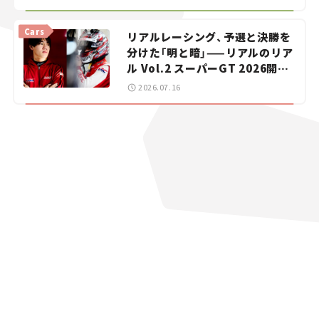
【道の駅マニアの推し駅ガイド】
vol.15
Cars
リアルレーシング、予選と決勝を
分けた「明と暗」——リアルのリア
ル Vol.2 スーパーGT 2026開幕
戦 岡山国際サーキット
2026.07.16