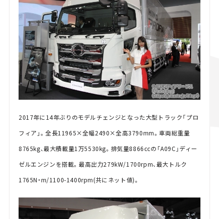
2017年に14年ぶりのモデルチェンジとなった大型トラック「プロ
フィア」。全長11965×全幅2490×全高3790mm。車両総重量
8765kg、最大積載量1万5530kg。排気量8866ccの「A09C」ディー
ゼルエンジンを搭載。最高出力279kW/1700rpm、最大トルク
1765N・m/1100-1400rpm(共にネット値)。