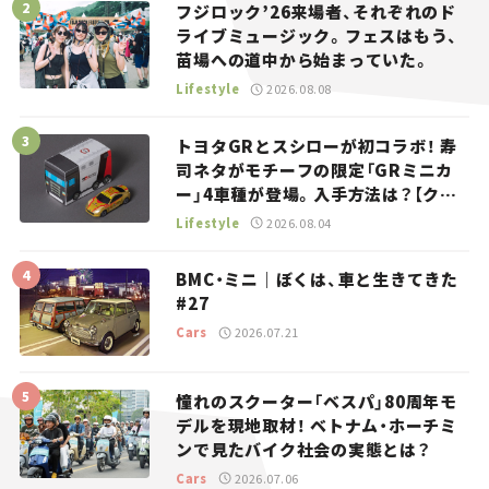
フジロック’26来場者、それぞれのド
ライブミュージック。フェスはもう、
苗場への道中から始まっていた。
Lifestyle
2026.08.08
トヨタGRとスシローが初コラボ！ 寿
司ネタがモチーフの限定「GRミニカ
ー」4車種が登場。入手方法は？【クル
マとホビー】
Lifestyle
2026.08.04
BMC・ミニ｜ぼくは、車と生きてきた
#27
Cars
2026.07.21
憧れのスクーター「ベスパ」80周年モ
デルを現地取材！ ベトナム・ホーチミ
ンで見たバイク社会の実態とは？
Cars
2026.07.06