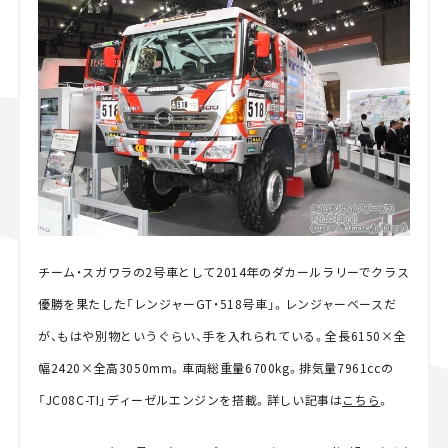
チーム・スガワラの2号車として2014年のダカールラリーでクラス
優勝を果たした「レンジャーGT・518号車」。レンジャーベースだ
が、もはや別物というぐらい、手を入れられている。全長6150×全
幅2420×全高3050mm。車両総重量6700kg。排気量7961ccの
「JC08C-TI」ディーゼルエンジンを搭載。詳しい記事は
こちら
。