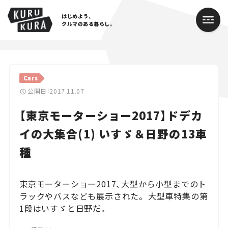
はじめよう、
クルマのある暮らし。
カテゴリ
Cars
Cars
公開日：2017.11.07
【東京モーターショー2017】ドデカ
Lifestyle
イの大集合(1) いすゞ＆日野の13車
Traffic
種
Special
東京モーターショー2017、大型から小型までのト
Series
ラックやバスなども展示された。 大型車特集の第
1段はいすゞと日野だ。
Campaign
人気のハッシュタグ