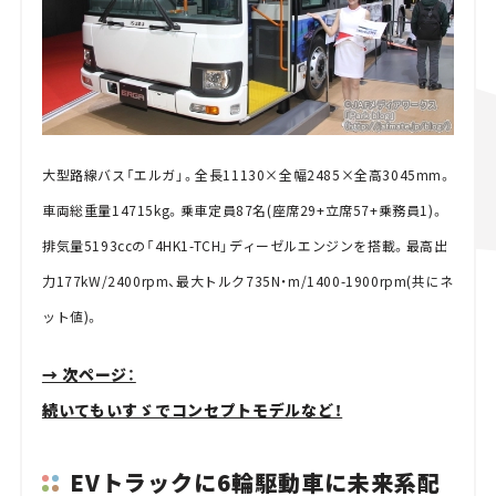
大型路線バス「エルガ」。全長11130×全幅2485×全高3045mm。
車両総重量14715kg。乗車定員87名(座席29+立席57+乗務員1)。
排気量5193ccの「4HK1-TCH」ディーゼルエンジンを搭載。最高出
力177kW/2400rpm、最大トルク735N・m/1400-1900rpm(共にネ
ット値)。
→ 次ページ：
続いてもいすゞでコンセプトモデルなど！
EVトラックに6輪駆動車に未来系配