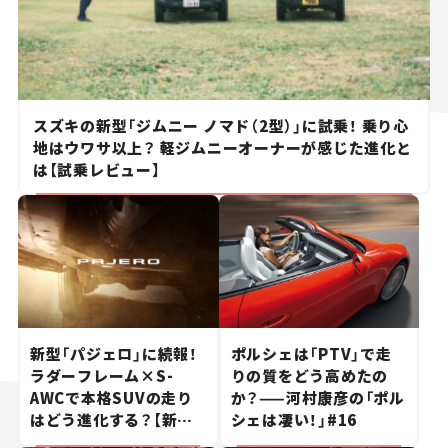
スズキの新型「ジムニー ノマド（2型）」に試乗！ 乗り心
地はウワサ以上？ 軽ジムニーオーナーが感じた進化と
は【試乗レビュー】
新型「パジェロ」に続報！
ポルシェは「PTV」で走
ラダーフレーム×S-
りの質をどう高めたの
AWCで本格SUVの走り
か？——河村康彦の「ポル
はどう進化する？【新車
シェは凄い！」#16
ニュース】