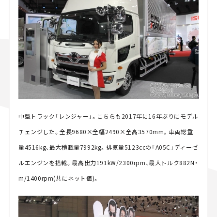
中型トラック「レンジャー」。こちらも2017年に16年ぶりにモデル
チェンジした。全長9680×全幅2490×全高3570mm。車両総重
量4516kg、最大積載量7992kg。排気量5123ccの「A05C」ディーゼ
ルエンジンを搭載。最高出力191kW/2300rpm、最大トルク882N・
m/1400rpm(共にネット値)。