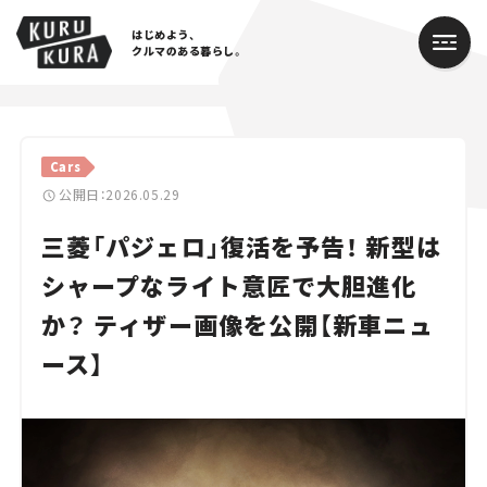
はじめよう、
クルマのある暮らし。
カテゴリ
Cars
Cars
公開日：2026.05.29
三菱「パジェロ」復活を予告！ 新型は
Lifestyle
シャープなライト意匠で大胆進化
Traffic
か？ ティザー画像を公開【新車ニュ
Special
ース】
Series
Campaign
人気のハッシュタグ