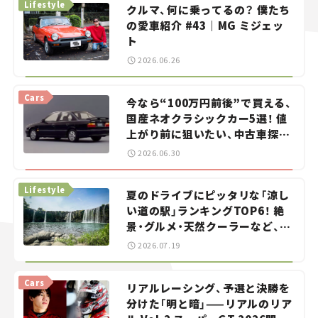
Lifestyle
クルマ、何に乗ってるの？ 僕たち
の愛車紹介 #43｜MG ミジェッ
ト
2026.06.26
Cars
今なら“100万円前後”で買える、
国産ネオクラシックカー5選！ 値
上がり前に狙いたい、中古車探し
をお手伝い――ちょっとイケてるマ
2026.06.30
イカー選び #02
Lifestyle
夏のドライブにピッタリな「涼し
い道の駅」ランキングTOP6！ 絶
景・グルメ・天然クーラーなど、避
暑におすすめのスポットを紹介
2026.07.19
【道の駅マニアの推し駅ガイド】
vol.15
Cars
リアルレーシング、予選と決勝を
分けた「明と暗」——リアルのリア