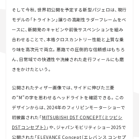
そして今秋、世界初公開を予定する新型パジェロは、現行
モデルの「トライトン」譲りの高剛性ラダーフレームをベ
ースに、新開発のキャビンや前後サスペンションを組み
合わせることで、本格クロスカントリー性能と上質な乗
り味を高次元で両立。悪路での圧倒的な信頼感はもちろ
ん、日常域での快適性や洗練された走行フィールにも磨
きをかけたという。
公開されたティザー画像では、サイドに伸びた三菱
の“M”の字を思わせるヘッドライトを確認できる。この
デザインからは、2024年のフィリピンモーターショーで
初披露された「
MITSUBISHI DST CONCEPT（ミツビシ
DSTコンセプト）
」や、ジャパンモビリティショー2025で
公開された「
ELEVANCE Concept（エレバンス コンセプ