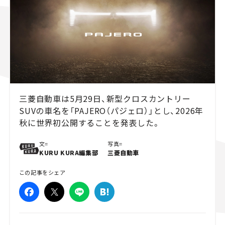
スズキ ジムニー｜Suzuki Jimny
スズキ｜Suzuki
マツダ｜Mazda
マツダ ロードスター｜Mazda Roadster
三菱自動車は5月29日、新型クロスカントリー
SUVの車名を「PAJERO（パジェロ）」とし、2026年
秋に世界初公開することを発表した。
文=
写真=
KURU KURA編集部
三菱自動車
この記事をシェア