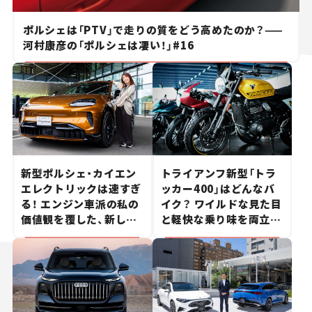
ポルシェは「PTV」で走りの質をどう高めたのか？——
河村康彦の「ポルシェは凄い！」#16
新型ポルシェ・カイエン
トライアンフ新型「トラ
エレクトリックは速すぎ
ッカー400」はどんなバ
る！ エンジン車派の私の
イク？ ワイルドな見た目
価値観を覆した、新しい
と軽快な乗り味を両立し
ポルシェの走り。
た400ccフラットトラッ
カー【試乗レビュー】