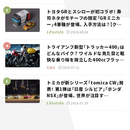
トヨタGRとスシローが初コラボ！ 寿
司ネタがモチーフの限定「GRミニカ
ー」4車種が登場。入手方法は？【クル
マとホビー】
Lifestyle
2026.08.04
トライアンフ新型「トラッカー400」は
どんなバイク？ ワイルドな見た目と軽
快な乗り味を両立した400ccフラット
トラッカー【試乗レビュー】
Cars
2026.07.31
トミカが新シリーズ「tomica CW」発
表！ 第1弾は「日産 シルビア」「ホンダ
NSX」が登場。世界が注目す
る“JDM”に焦点【クルマとホビー】
Lifestyle
2026.07.29