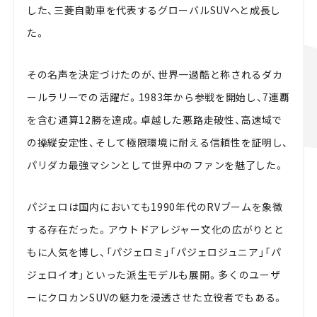
した、三菱自動車を代表するグローバルSUVへと成長し
た。
その名声を決定づけたのが、世界一過酷と称されるダカ
ールラリーでの活躍だ。1983年から参戦を開始し、7連覇
を含む通算12勝を達成。卓越した悪路走破性、高速域で
の操縦安定性、そして極限環境に耐える信頼性を証明し、
パリダカ最強マシンとして世界中のファンを魅了した。
パジェロは国内においても1990年代のRVブームを象徴
する存在だった。アウトドアレジャー文化の広がりとと
もに人気を博し、「パジェロミ」「パジェロジュニア」「パ
ジェロイオ」といった派生モデルも展開。多くのユーザ
ーにクロカンSUVの魅力を浸透させた立役者でもある。