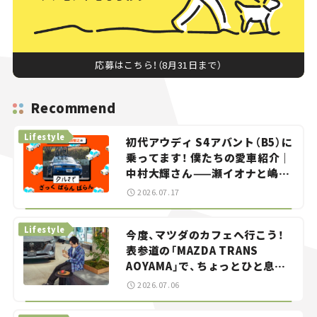
応募はこちら！（8月31日まで）
Recommend
Lifestyle
初代アウディ S4アバント（B5）に
乗ってます！ 僕たちの愛車紹介｜
中村大輝さん——瀬イオナと嶋田
智之の「クルマでざっくばらんば
2026.07.17
らん！」＃20
Lifestyle
今度、マツダのカフェへ行こう！
表参道の「MAZDA TRANS
AOYAMA」で、ちょっとひと息。
——連載｜CCGとクルマでどうす
2026.07.06
る？＜第13回＞