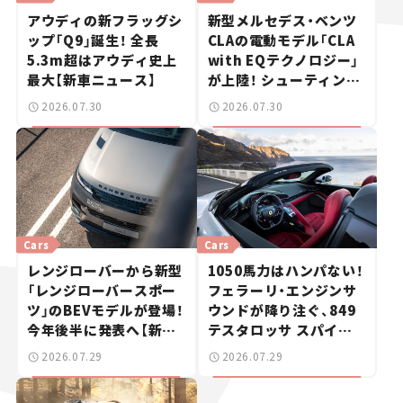
アウディの新フラッグシ
新型メルセデス・ベンツ
ップ「Q9」誕生！ 全長
CLAの電動モデル「CLA
5.3m超はアウディ史上
with EQテクノロジー」
最大【新車ニュース】
が上陸！ シューティング
ブレークも発売【新車ニ
2026.07.30
2026.07.30
ュース】
Cars
Cars
レンジローバーから新型
1050馬力はハンパない！
「レンジローバースポー
フェラーリ・エンジンサ
ツ」のBEVモデルが登場！
ウンドが降り注ぐ、849
今年後半に発表へ【新車
テスタロッサ スパイダ
ニュース】
ーに試乗。
2026.07.29
2026.07.29