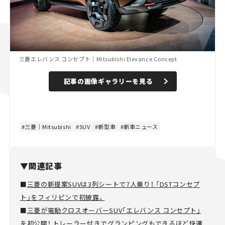
三菱エレバンス コンセプト｜Mitsubishi Elevance Concept
記事の画像ギャラリーを見る
三菱｜Mitsubishi
SUV
新型車
新車ニュース
▼関連記事
■
三菱の新提案SUVは3列シートで7人乗り！ 「DSTコンセプ
ト」をフィリピンで初披露。
■
三菱が電動クロスオーバーSUV「エレバンス コンセプト」
を初公開！ トレーラー付きでグランピングもできるほど快適