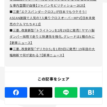
な車内空間が自慢【ジャパンモビリティショー2025】
■
三菱「エクスパンダークロス」が日本でもウケそう！
ASEAN諸国で人気の7人乗りクロスオーバーMPV【日本未発
売のクルマたち＃12】
■
三菱、改良新型「トライトン」を2月19日に発売！ ヤマハ製
ダンパー採用で走りと快適性を強化、グレードは1種のみに
【新車ニュース】
■
三菱、改良新型「デリカD:5」を1月9日に発売！ 19年目の大
幅刷新で何が変わる？【新車ニュース】
この記事をシェア