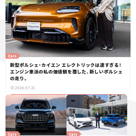
Cars
新型ポルシェ・カイエン エレクトリックは速すぎる！
エンジン車派の私の価値観を覆した、新しいポルシェ
の走り。
2026.07.31
Cars
Cars