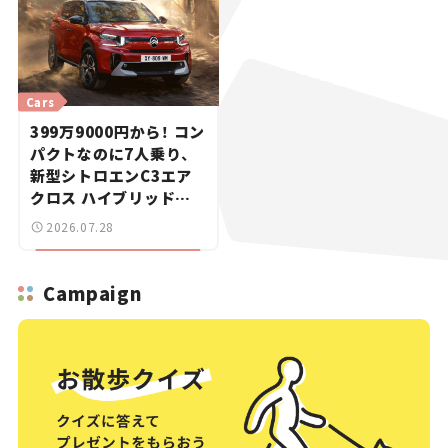
Cars
399万9000円から！ コン
パクトなのに7人乗り、
新型シトロエンC3エア
クロス ハイブリッドが
上陸【新車ニュース】
2026.07.28
Campaign