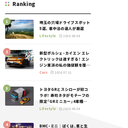
Ranking
埼玉の穴場ドライブスポット
5選。車中泊の達人が厳選
Lifestyle
2026.08.04
新型ポルシェ・カイエン エレ
クトリックは速すぎる！ エン
ジン車派の私の価値観を覆し
た、新しいポルシェの走り。
Cars
2026.07.31
トヨタGRとスシローが初コ
ラボ！ 寿司ネタがモチーフの
限定「GRミニカー」4車種が
登場。入手方法は？【クルマ
Lifestyle
2026.08.04
とホビー】
BMC・ミニ｜ぼくは、車と生