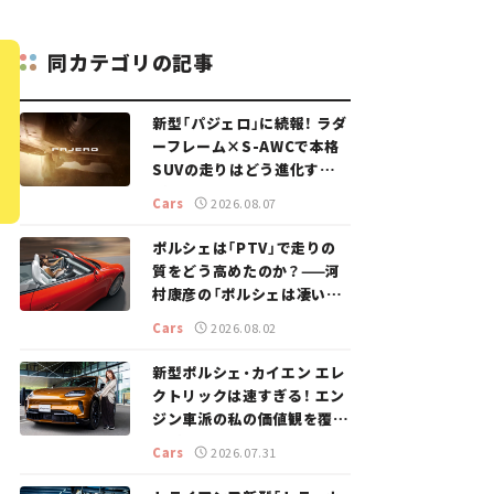
同カテゴリの記事
新型「パジェロ」に続報！ ラダ
ーフレーム×S-AWCで本格
SUVの走りはどう進化する？
【新車ニュース】
Cars
2026.08.07
ポルシェは「PTV」で走りの
質をどう高めたのか？——河
村康彦の「ポルシェは凄い！」
#16
Cars
2026.08.02
新型ポルシェ・カイエン エレ
クトリックは速すぎる！ エン
ジン車派の私の価値観を覆し
た、新しいポルシェの走り。
Cars
2026.07.31