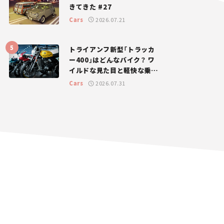
きてきた #27
Cars
2026.07.21
トライアンフ新型「トラッカ
ー400」はどんなバイク？ ワ
イルドな見た目と軽快な乗り
味を両立した400ccフラット
Cars
2026.07.31
トラッカー【試乗レビュー】