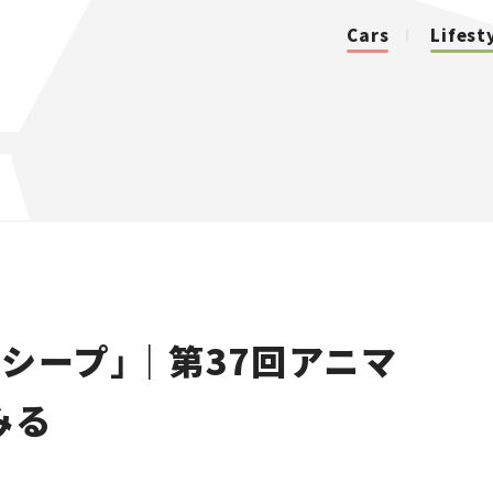
Cars
Lifest
カテゴリ
Cars
Lifestyle
シープ」｜第37回アニマ
Traffic
みる
Special
Series