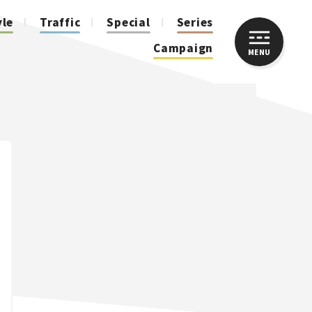
yle
Traffic
Special
Series
Campaign
MENU
CLOSE
人気のハッシュタグ
スズキ ジムニー｜Suzuki Jimny
スズキ｜Suzuki
マツダ｜Mazda
マツダ ロードスター｜Mazda Roadster