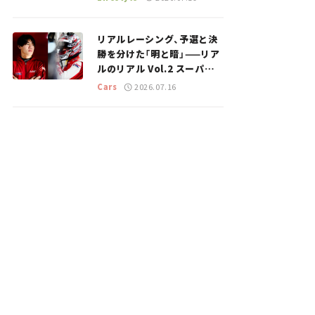
のスポットを紹介【道の駅マ
ニアの推し駅ガイド】vol.15
リアルレーシング、予選と決
勝を分けた「明と暗」——リア
ルのリアル Vol.2 スーパー
GT 2026開幕戦 岡山国際サ
Cars
2026.07.16
ーキット