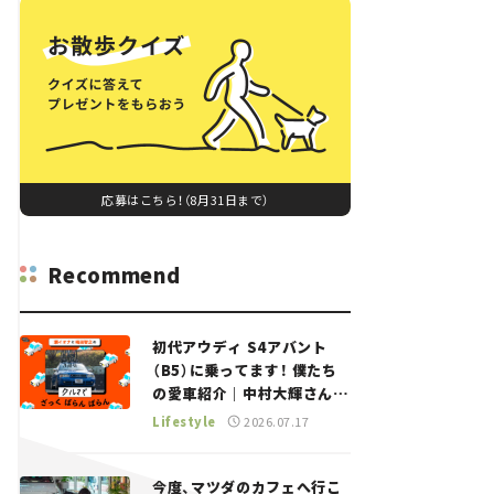
応募はこちら！（8月31日まで）
Recommend
初代アウディ S4アバント
（B5）に乗ってます！ 僕たち
の愛車紹介｜中村大輝さん
——瀬イオナと嶋田智之の
Lifestyle
2026.07.17
「クルマでざっくばらんばら
ん！」＃20
今度、マツダのカフェへ行こ