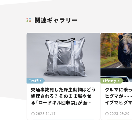
関連ギャラリー
Traffic
Lifestyle
交通事故死した野生動物はどう
クルマに乗
処理される？ そのまま燃やせ
ヒグマが……
る「ロードキル回収袋」が画期
イブでヒグ
的な理由。
対処法
2023.11.17
2023.09.20