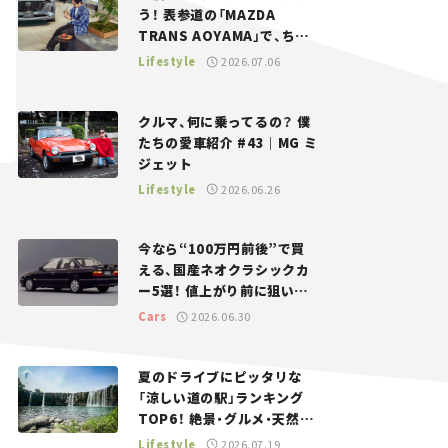
う！ 表参道の「MAZDA
TRANS AOYAMA」で、ちょ
っとひと息。——連載｜CCG
Lifestyle
2026.07.06
とクルマでどうする？＜第13
回＞
クルマ、何に乗ってるの？ 僕
たちの愛車紹介 #43｜MG ミ
ジェット
Lifestyle
2026.06.26
今なら“100万円前後”で買
える、国産ネオクラシックカ
ー5選！ 値上がり前に狙いた
い、中古車探しをお手伝い――ち
Cars
2026.06.30
ょっとイケてるマイカー選び
#02
夏のドライブにピッタリな
「涼しい道の駅」ランキング
TOP6！ 絶景・グルメ・天然ク
ーラーなど、避暑におすすめ
Lifestyle
2026.07.19