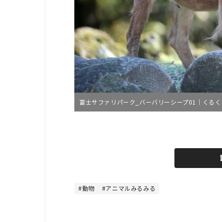
富士サファリパーク_バーバリーシープ01｜くるく
L
o
/
U
a
n
d
m
e
u
d
t
:
e
4
8
動物
アニマルみるみる
.
8
9
%