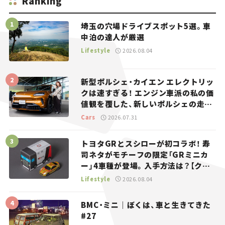
Ranking
埼玉の穴場ドライブスポット5選。車
中泊の達人が厳選
Lifestyle
2026.08.04
新型ポルシェ・カイエン エレクトリッ
クは速すぎる！ エンジン車派の私の価
値観を覆した、新しいポルシェの走
り。
Cars
2026.07.31
トヨタGRとスシローが初コラボ！ 寿
司ネタがモチーフの限定「GRミニカ
ー」4車種が登場。入手方法は？【クル
マとホビー】
Lifestyle
2026.08.04
BMC・ミニ｜ぼくは、車と生きてきた
#27