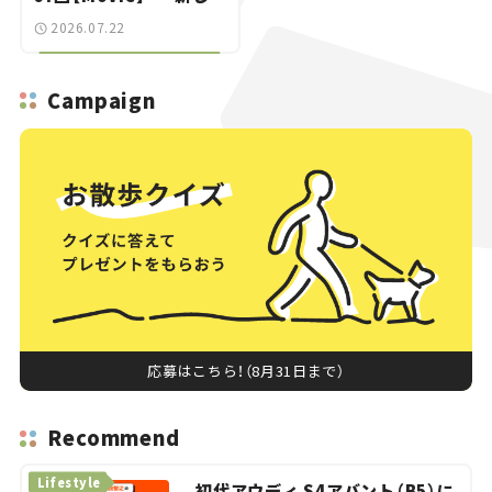
スーパーカーショーで起
2026.07.22
きた、若者たちの「驚き」
Campaign
応募はこちら！（8月31日まで）
Recommend
Lifestyle
初代アウディ S4アバント（B5）に