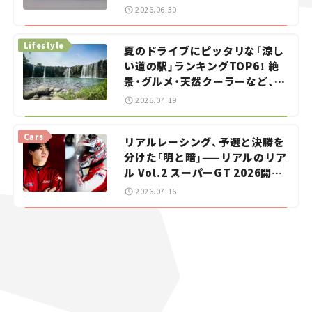
をお手伝い――ちょっとイケてるマ
2026.06.30
イカー選び #02
Lifestyle
夏のドライブにピッタリな「涼し
い道の駅」ランキングTOP6！ 絶
景・グルメ・天然クーラーなど、避
暑におすすめのスポットを紹介
2026.07.19
【道の駅マニアの推し駅ガイド】
vol.15
Cars
リアルレーシング、予選と決勝を
分けた「明と暗」——リアルのリア
ル Vol.2 スーパーGT 2026開幕
戦 岡山国際サーキット
2026.07.16