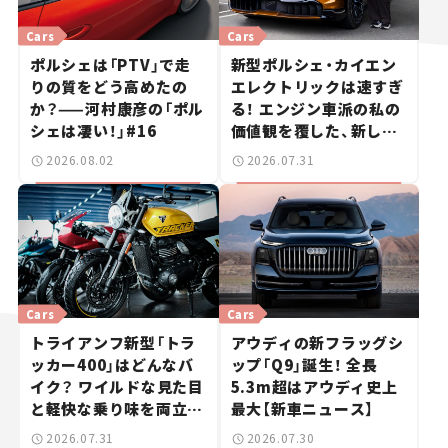
Cars
Cars
ポルシェは「PTV」で走
新型ポルシェ・カイエン
りの質をどう高めたの
エレクトリックは速すぎ
か？——河村康彦の「ポル
る！ エンジン車派の私の
シェは凄い！」#16
価値観を覆した、新しい
ポルシェの走り。
2026.08.02
2026.07.31
Cars
Cars
トライアンフ新型「トラ
アウディの新フラッグシ
ッカー400」はどんなバ
ップ「Q9」誕生！ 全長
イク？ ワイルドな見た目
5.3m超はアウディ史上
と軽快な乗り味を両立し
最大【新車ニュース】
た400ccフラットトラッ
2026.07.31
2026.07.30