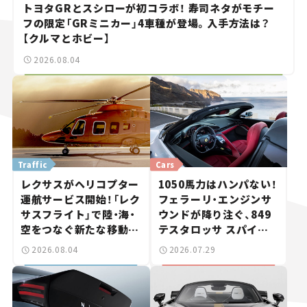
トヨタGRとスシローが初コラボ！ 寿司ネタがモチー
フの限定「GRミニカー」4車種が登場。入手方法は？
【クルマとホビー】
2026.08.04
Traffic
Cars
レクサスがヘリコプター
1050馬力はハンパない！
運航サービス開始！「レク
フェラーリ・エンジンサ
サスフライト」で陸・海・
ウンドが降り注ぐ、849
空をつなぐ新たな移動体
テスタロッサ スパイダ
験とは
ーに試乗。
2026.08.04
2026.07.29