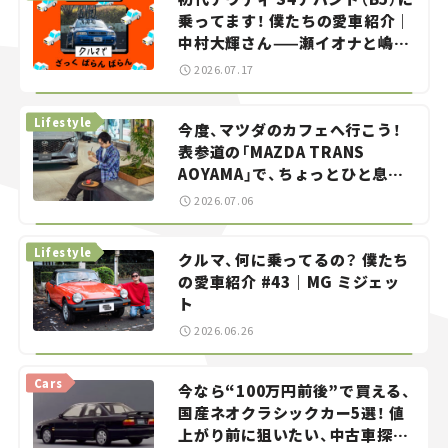
乗ってます！ 僕たちの愛車紹介｜
中村大輝さん——瀬イオナと嶋田
智之の「クルマでざっくばらんば
2026.07.17
らん！」＃20
Lifestyle
今度、マツダのカフェへ行こう！
表参道の「MAZDA TRANS
AOYAMA」で、ちょっとひと息。
——連載｜CCGとクルマでどうす
2026.07.06
る？＜第13回＞
Lifestyle
クルマ、何に乗ってるの？ 僕たち
の愛車紹介 #43｜MG ミジェッ
ト
2026.06.26
Cars
今なら“100万円前後”で買える、
国産ネオクラシックカー5選！ 値
上がり前に狙いたい、中古車探し