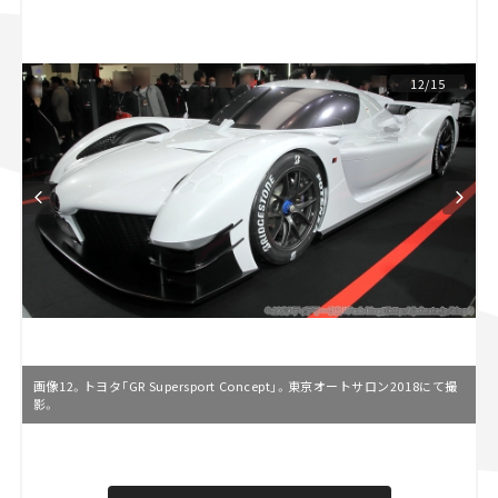
スズキ ジムニー｜Suzuki Jimny
スズキ｜Suzuki
マツダ｜Mazda
マツダ ロードスター｜Mazda Roadster
12/15
画像12。トヨタ「GR Supersport Concept」。東京オートサロン2018にて撮
影。
L
o
/
U
a
n
d