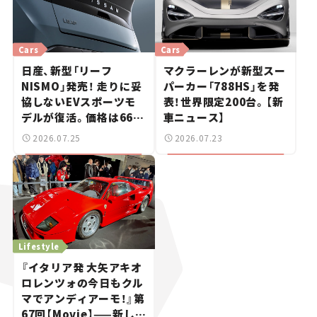
Cars
Cars
日産、新型「リーフ
マクラーレンが新型スー
NISMO」発売！ 走りに妥
パーカー「788HS」を発
協しないEVスポーツモ
表！世界限定200台。【新
デルが復活。価格は660
車ニュース】
万円から【新車ニュース】
2026.07.25
2026.07.23
Lifestyle
『イタリア発 大矢アキオ
ロレンツォの今日もクル
マでアンディアーモ！』第
67回【Movie】——新しい