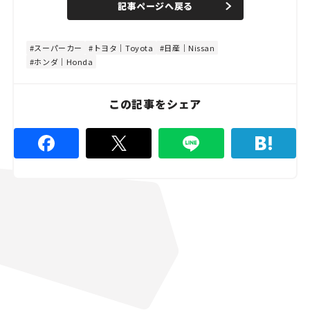
記事ページへ戻る
m
e
u
d
t
:
e
8
0
スーパーカー
トヨタ｜Toyota
日産｜Nissan
.
ホンダ｜Honda
0
0
%
この記事をシェア