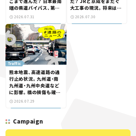
こまで進んだ？ 日本最南
た？ JRと京成をまたぐ
端の県道バイパス、第2
大工事の現況。将来は
工区も延伸開通 【いま気
「習志野～鎌ケ谷」を最短
2026.07.31
2026.07.30
になる道路計画】
直結【いま気になる道路
計画】
Traffic
熊本地震、高速道路の通
行止め状況。九州道・南
九州道・九州中央道など
に影響。橋の損傷も確認
【道路のニュース】
2026.07.29
Campaign