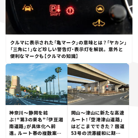
クルマに表示された「亀マーク」の意味とは？「ヤカン」
「三角に！」など珍しい警告灯・表示灯を解説。 意外と
便利なマークも【クルマの知識】
神奈川～静岡を結
岡山～津山に新たな高速
ぶ！“第3の東名”「伊豆湘
ルート！「空港津山道路」
南道路」が具体化へ前
はどこまでできた？ 国道
進。ルート帯の複数案検
53号の渋滞緩和に期待。