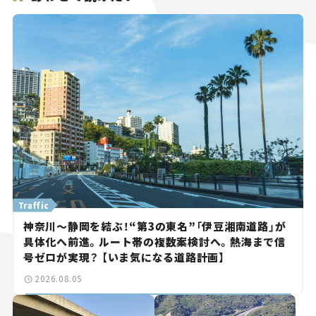
Traffic
神奈川～静岡を結ぶ！“第3の東名”「伊豆湘南道路」が
具体化へ前進。ルート帯の複数案検討へ。熱海まで信
号ゼロが実現？ 【いま気になる道路計画】
2026.08.05