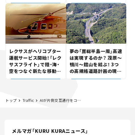
討へ。熱海まで信号ゼロ
岡山市側でも動きが【い
が実現？ 【いま気になる
ま気になる道路計画】
道路計画】
レクサスがヘリコプター
夢の「房総半島一周」高速
運航サービス開始！「レク
は実現するのか？ 茂原～
サスフライト」で陸・海・
鴨川～館山を結ぶ！ 3つ
空をつなぐ新たな移動体
の高規格道路計画の現
験とは
状。「館山鴨川道路」で検
討進む【いま気になる道
路計画】
トップ
Traffic
AIが片側交互通行をコントロール。日本初「長野方式」の最新道路対策を、国道19号・犬戻トンネルの地すべりにみる【第1回】
メルマガ「KURU KURAニュース」