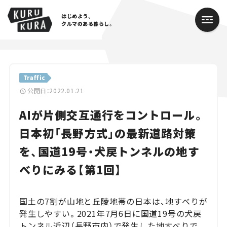
はじめよう、
クルマのある暮らし。
カテゴリ
Traffic
Cars
公開日：2022.01.21
AIが片側交互通行をコントロール。
Lifestyle
日本初「長野方式」の最新道路対策
Traffic
を、国道19号・犬戻トンネルの地す
Special
べりにみる【第1回】
Series
国土の7割が山地と丘陵地帯の日本は、地すべりが
Campaign
発生しやすい。2021年7月6日に国道19号の犬戻
トンネル近辺（長野市内）で発生した地すべりで
人気のハッシュタグ