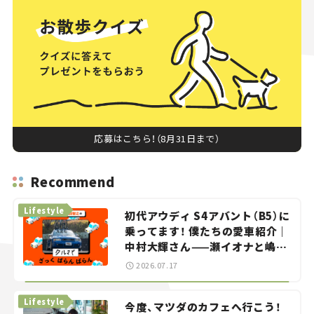
応募はこちら！（8月31日まで）
Recommend
Lifestyle
初代アウディ S4アバント（B5）に
乗ってます！ 僕たちの愛車紹介｜
中村大輝さん——瀬イオナと嶋田
智之の「クルマでざっくばらんば
2026.07.17
らん！」＃20
Lifestyle
今度、マツダのカフェへ行こう！