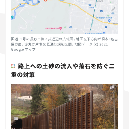
国道19号の長野市篠ノ井近辺の広域図。地図左下方向が松本・名古
屋方面。赤丸が片側交互通行規制区間。地図データ (c) 2021
Google マップ
路上への土砂の流入や落石を防ぐ二
重の対策