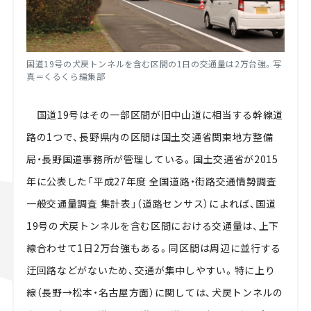
国道19号の犬戻トンネルを含む区間の1日の交通量は2万台強。写
真＝くるくら編集部
国道19号はその一部区間が旧中山道に相当する幹線道
路の1つで、長野県内の区間は国土交通省関東地方整備
局・長野国道事務所が管理している。国土交通省が2015
年に公表した「平成27年度 全国道路・街路交通情勢調査
一般交通量調査 集計表」（道路センサス）によれば、国道
19号の犬戻トンネルを含む区間における交通量は、上下
線合わせて1日2万台強もある。同区間は周辺に並行する
迂回路などがないため、交通が集中しやすい。特に上り
線（長野→松本・名古屋方面）に関しては、犬戻トンネルの