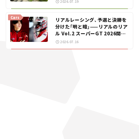
2026.07.19
【道の駅マニアの推し駅ガイド】
vol.15
Cars
リアルレーシング、予選と決勝を
分けた「明と暗」——リアルのリア
ル Vol.2 スーパーGT 2026開幕
戦 岡山国際サーキット
2026.07.16