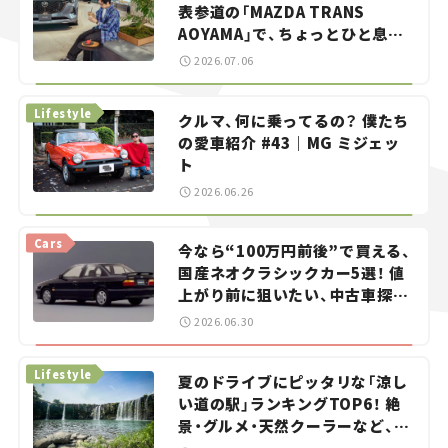
表参道の「MAZDA TRANS
AOYAMA」で、ちょっとひと息。
——連載｜CCGとクルマでどうす
2026.07.06
る？＜第13回＞
Lifestyle
クルマ、何に乗ってるの？ 僕たち
の愛車紹介 #43｜MG ミジェッ
ト
2026.06.26
Cars
今なら“100万円前後”で買える、
国産ネオクラシックカー5選！ 値
上がり前に狙いたい、中古車探し
をお手伝い――ちょっとイケてるマ
2026.06.30
イカー選び #02
Lifestyle
夏のドライブにピッタリな「涼し
い道の駅」ランキングTOP6！ 絶
景・グルメ・天然クーラーなど、避
暑におすすめのスポットを紹介