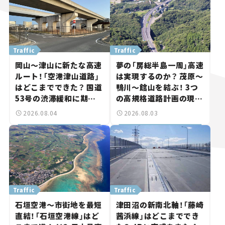
Traffic
Traffic
岡山～津山に新たな高速
夢の「房総半島一周」高速
ルート！「空港津山道路」
は実現するのか？ 茂原～
はどこまでできた？ 国道
鴨川～館山を結ぶ！ 3つ
53号の渋滞緩和に期待。
の高規格道路計画の現
岡山市側でも動きが【い
状。「館山鴨川道路」で検
2026.08.04
2026.08.03
ま気になる道路計画】
討進む【いま気になる道
路計画】
Traffic
Traffic
石垣空港～市街地を最短
津田沼の新南北軸！「藤崎
直結！「石垣空港線」はど
茜浜線」はどこまででき