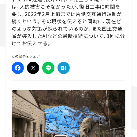
は、人的被害こそなかったが、復旧工事に時間を
スズキ ジムニー｜Suzuki Jimny
スズキ｜Suzuki
要し、2022年2月上旬までは片側交互通行規制が
マツダ｜Mazda
マツダ ロードスター｜Mazda Roadster
続くという。その現状を伝えると同時に、現在ど
のような対策が採られているのか、また国土交通
省が導入したAIなどの最新技術について、3回に分
けてお伝えする。
この記事をシェア