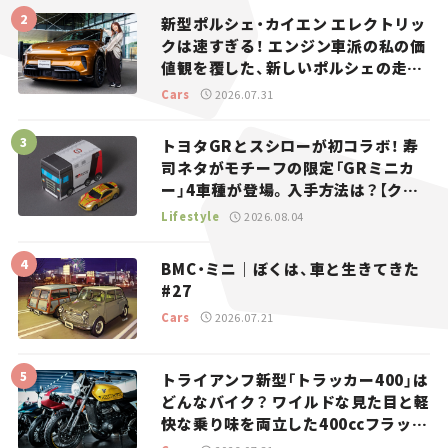
新型ポルシェ・カイエン エレクトリッ
クは速すぎる！ エンジン車派の私の価
値観を覆した、新しいポルシェの走
り。
Cars
2026.07.31
トヨタGRとスシローが初コラボ！ 寿
司ネタがモチーフの限定「GRミニカ
ー」4車種が登場。入手方法は？【クル
マとホビー】
Lifestyle
2026.08.04
BMC・ミニ｜ぼくは、車と生きてきた
#27
Cars
2026.07.21
トライアンフ新型「トラッカー400」は
どんなバイク？ ワイルドな見た目と軽
快な乗り味を両立した400ccフラット
トラッカー【試乗レビュー】