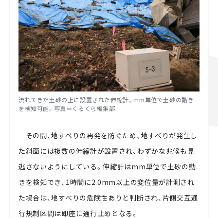
流れてきた土砂の上に設置された伸縮計。mm単位で土砂の動き
を検知可能。写真＝くるくら編集部
その間、地すべりの再発を防ぐため、地すべりが発生し
た斜面には複数の伸縮計が設置され、わずかな兆候も見
逃さないようにしている。伸縮計はmm単位で土砂の動
きを検知でき、1時間に2.0mm以上の変位量が計測され
た場合は、地すべりの危険性ありと判断され、片側交互通
行規制区間は即座に通行止めとなる。