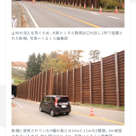
土砂の流入を防ぐため、犬戻トンネル西側出口付近に2列で設置さ
れた鉄柵。写真＝くるくら編集部
鉄柵に使用されているH鋼の長さは10mと11mの2種類。3m埋設
されているので、地上部分は7～8m。写真＝くるくら編集部