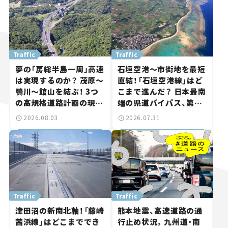
Traffic
Traffic
夢の「房総半島一周」高速
石垣空港～市街地を最短
は実現するのか？ 茂原～
直結！「石垣空港線」はど
鴨川～館山を結ぶ！ 3つ
こまで進んだ？ 日本最南
の高規格道路計画の現
端の県道バイパス、第2
状。「館山鴨川道路」で検
工区も延伸開通 【いま気
2026.08.03
2026.07.31
討進む【いま気になる道
になる道路計画】
路計画】
Traffic
Traffic
津田沼の新南北軸！「藤崎
熊本地震、高速道路の通
茜浜線」はどこまででき
行止め状況。九州道・南