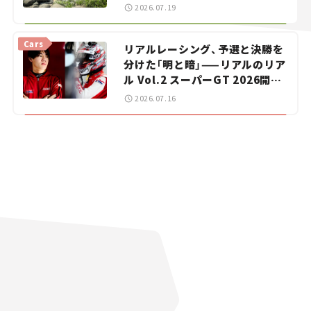
暑におすすめのスポットを紹介
2026.07.19
【道の駅マニアの推し駅ガイド】
vol.15
Cars
リアルレーシング、予選と決勝を
分けた「明と暗」——リアルのリア
ル Vol.2 スーパーGT 2026開幕
戦 岡山国際サーキット
2026.07.16