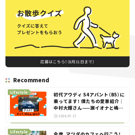
応募はこちら！（8月31日まで）
Recommend
Lifestyle
初代アウディ S4アバント（B5）に
乗ってます！ 僕たちの愛車紹介｜
中村大輝さん——瀬イオナと嶋田
智之の「クルマでざっくばらんば
2026.07.17
らん！」＃20
Lifestyle
今度、マツダのカフェへ行こう！