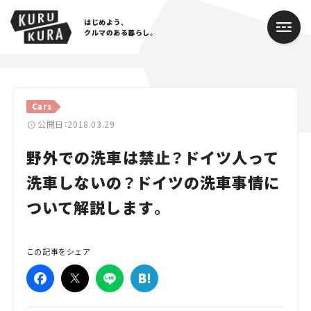
はじめよう、
クルマのある暮らし。
カテゴリ
Cars
Cars
公開日：2018.03.29
野外での洗車は禁止？ドイツ人って
Lifestyle
洗車しないの？ドイツの洗車事情に
Traffic
ついて解説します。
Special
Series
この記事をシェア
Campaign
人気のハッシュタグ