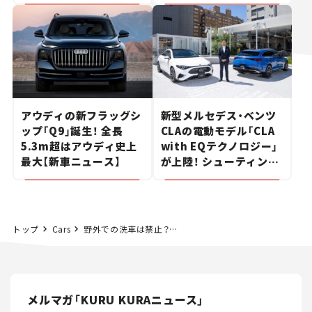
ポルシェの走り。
た400ccフラットトラッ
カー【試乗レビュー】
アウディの新フラッグシ
新型メルセデス・ベンツ
ップ「Q9」誕生！ 全長
CLAの電動モデル「CLA
5.3m超はアウディ史上
with EQテクノロジー」
最大【新車ニュース】
が上陸！ シューティング
ブレークも発売【新車ニ
ュース】
トップ
Cars
野外での洗車は禁止？ドイツ人って洗車しないの？ドイツの洗車事情について解説します。
メルマガ「KURU KURAニュース」