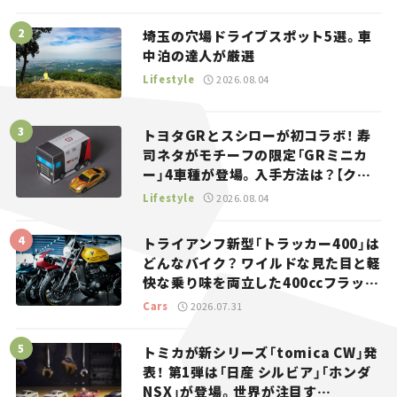
埼玉の穴場ドライブスポット5選。車
中泊の達人が厳選
Lifestyle
2026.08.04
トヨタGRとスシローが初コラボ！ 寿
司ネタがモチーフの限定「GRミニカ
ー」4車種が登場。入手方法は？【クル
マとホビー】
Lifestyle
2026.08.04
トライアンフ新型「トラッカー400」は
どんなバイク？ ワイルドな見た目と軽
快な乗り味を両立した400ccフラット
トラッカー【試乗レビュー】
Cars
2026.07.31
トミカが新シリーズ「tomica CW」発
表！ 第1弾は「日産 シルビア」「ホンダ
NSX」が登場。世界が注目す