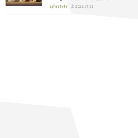
る“JDM”に焦点【クルマとホビー】
Lifestyle
2026.07.29