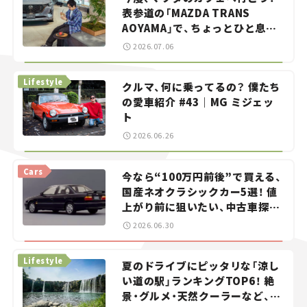
表参道の「MAZDA TRANS
AOYAMA」で、ちょっとひと息。
——連載｜CCGとクルマでどうす
2026.07.06
る？＜第13回＞
Lifestyle
クルマ、何に乗ってるの？ 僕たち
の愛車紹介 #43｜MG ミジェッ
ト
2026.06.26
Cars
今なら“100万円前後”で買える、
国産ネオクラシックカー5選！ 値
上がり前に狙いたい、中古車探し
をお手伝い――ちょっとイケてるマ
2026.06.30
イカー選び #02
Lifestyle
夏のドライブにピッタリな「涼し
い道の駅」ランキングTOP6！ 絶
景・グルメ・天然クーラーなど、避