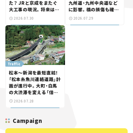
た？ JRと京成をまたぐ
九州道・九州中央道など
大工事の現況。将来は
に影響。橋の損傷も確認
「習志野～鎌ケ谷」を最短
【道路のニュース】
2026.07.30
2026.07.29
直結【いま気になる道路
計画】
Traffic
松本～新潟を最短直結！
「松本糸魚川連絡道路」計
画が進行中。大町・白馬
の大渋滞を変える「信号
ゼロ」バイパスも事業化
2026.07.28
へ【いま気になる道路計
画】
Campaign