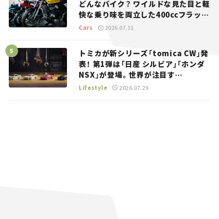
どんなバイク？ ワイルドな見た目と軽
快な乗り味を両立した400ccフラット
トラッカー【試乗レビュー】
Cars
2026.07.31
トミカが新シリーズ「tomica CW」発
表！ 第1弾は「日産 シルビア」「ホンダ
NSX」が登場。世界が注目す
る“JDM”に焦点【クルマとホビー】
Lifestyle
2026.07.29