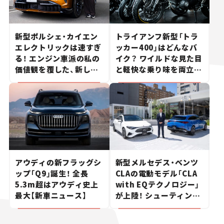
新型ポルシェ・カイエン
トライアンフ新型「トラ
エレクトリックは速すぎ
ッカー400」はどんなバ
る！ エンジン車派の私の
イク？ ワイルドな見た目
価値観を覆した、新しい
と軽快な乗り味を両立し
ポルシェの走り。
た400ccフラットトラッ
カー【試乗レビュー】
アウディの新フラッグシ
新型メルセデス・ベンツ
ップ「Q9」誕生！ 全長
CLAの電動モデル「CLA
5.3m超はアウディ史上
with EQテクノロジー」
最大【新車ニュース】
が上陸！ シューティング
ブレークも発売【新車ニ
ュース】