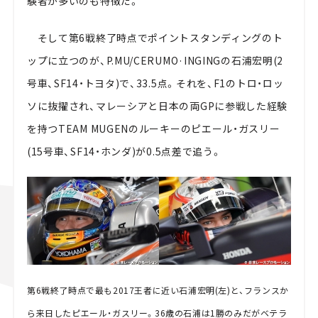
験者が多いのも特徴だ。
そして第6戦終了時点でポイントスタンディングのト
ップに立つのが、P.MU/CERUMO·INGINGの石浦宏明(2
号車、SF14・トヨタ)で、33.5点。それを、F1のトロ・ロッ
ソに抜擢され、マレーシアと日本の両GPに参戦した経験
を持つTEAM MUGENのルーキーのピエール・ガスリー
(15号車、SF14・ホンダ)が0.5点差で追う。
第6戦終了時点で最も2017王者に近い石浦宏明(左)と、フランスか
ら来日したピエール・ガスリー。36歳の石浦は1勝のみだがベテラ