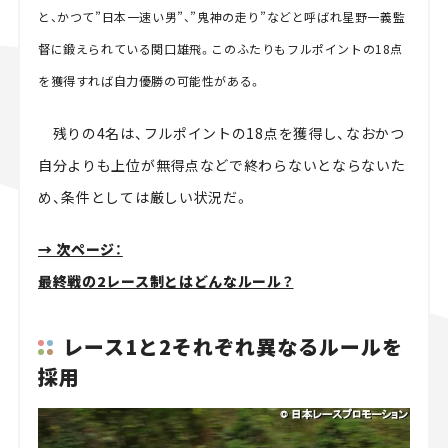
と、かつて”日本一速い男”、”鬼神の走り”などと呼ばれ星野一義監
督に鍛えられている関口雄飛。このふたりもフルポイントの18点
を獲得すれば自力優勝の可能性がある。
残りの4名は、フルポイントの18点を獲得し、なおかつ
自分よりも上位が無得点などで終わらないとならないた
め、条件としては厳しい状況だ。
→ 次ページ：
最終戦の2レース制とはどんなルール？
レース1と2それぞれ異なるルールを
採用