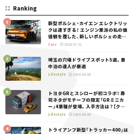
Ranking
新型ポルシェ・カイエン エレクトリッ
クは速すぎる！ エンジン車派の私の価
値観を覆した、新しいポルシェの走
り。
Cars
2026.07.31
埼玉の穴場ドライブスポット5選。車
中泊の達人が厳選
Lifestyle
2026.08.04
トヨタGRとスシローが初コラボ！ 寿
司ネタがモチーフの限定「GRミニカ
ー」4車種が登場。入手方法は？【クル
マとホビー】
Lifestyle
2026.08.04
トライアンフ新型「トラッカー400」は