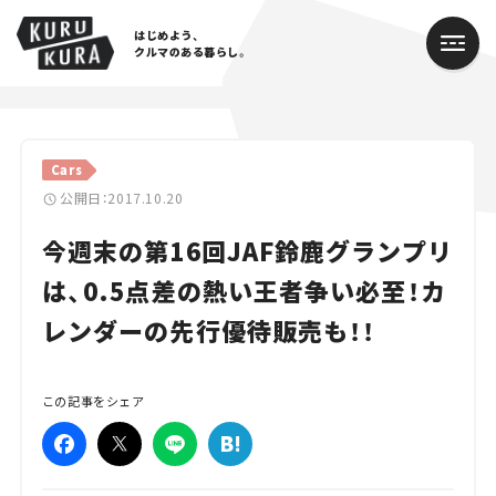
はじめよう、
クルマのある暮らし。
カテゴリ
Cars
Cars
公開日：2017.10.20
今週末の第16回JAF鈴鹿グランプリ
Lifestyle
は、0.5点差の熱い王者争い必至！カ
Traffic
レンダーの先行優待販売も！！
Special
Series
この記事をシェア
Campaign
人気のハッシュタグ