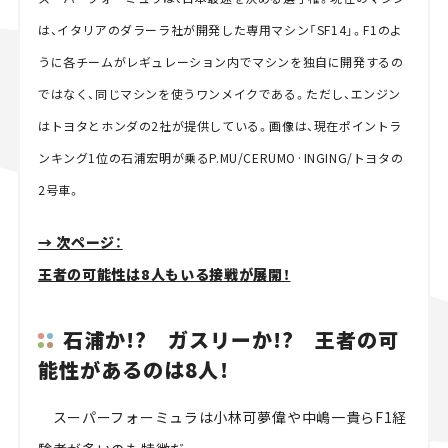
は、イタリアのダラーラ社が開発した専用マシン「SF14」。F1のよ
うに各チームがレギュレーション内でマシンを独自に開発するの
ではなく、同じマシンを使うワンメイクである。ただし、エンジン
はトヨタとホンダの2社が提供している。画像は、現在ポイントラ
ンキング1位の石浦宏明が乗るP.MU/CERUMO·INGING/トヨタの
2号車。
→ 次ページ：
王者の可能性は8人もいる接戦が展開！
石浦か!? ガスリーか!? 王者の可
能性があるのは8人！
スーパーフォーミュラは小林可夢偉や中嶋一貴らF1経