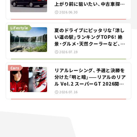
上がり前に狙いたい、中古車探し
をお手伝い――ちょっとイケてるマ
2026.06.30
イカー選び #02
Lifestyle
夏のドライブにピッタリな「涼し
い道の駅」ランキングTOP6！ 絶
景・グルメ・天然クーラーなど、避
暑におすすめのスポットを紹介
2026.07.19
【道の駅マニアの推し駅ガイド】
vol.15
Cars
リアルレーシング、予選と決勝を
分けた「明と暗」——リアルのリア
ル Vol.2 スーパーGT 2026開幕
戦 岡山国際サーキット
2026.07.16