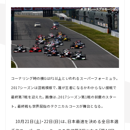
スズキ ジムニー｜Suzuki Jimny
スズキ｜Suzuki
マツダ｜Mazda
マツダ ロードスター｜Mazda Roadster
コーナリング時の横GはF1以上といわれるスーパーフォーミュラ。
2017シーズンは混戦模様で、誰が王者になるかわからない接戦で
最終第7戦を迎えた。画像は、2017シーズン第1戦の鈴鹿のスター
ト。最終戦も世界屈指のテクニカルコースが舞台となる。
10月21日(土)・22日(日)は、日本最速を決める全日本選