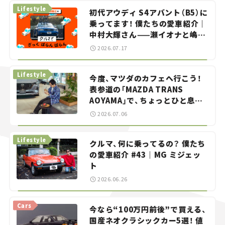
Lifestyle
初代アウディ S4アバント（B5）に
乗ってます！ 僕たちの愛車紹介｜
中村大輝さん——瀬イオナと嶋田
智之の「クルマでざっくばらんば
2026.07.17
らん！」＃20
Lifestyle
今度、マツダのカフェへ行こう！
表参道の「MAZDA TRANS
AOYAMA」で、ちょっとひと息。
——連載｜CCGとクルマでどうす
2026.07.06
る？＜第13回＞
Lifestyle
クルマ、何に乗ってるの？ 僕たち
の愛車紹介 #43｜MG ミジェッ
ト
2026.06.26
Cars
今なら“100万円前後”で買える、
国産ネオクラシックカー5選！ 値