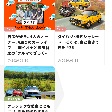
信 #2
Cars
Cars
日産が好き。4人のオー
ダイハツ・初代シャレー
ナー、4通りのカーライ
ド｜ぼくは、車と生きて
フ——瀬イオナと嶋田智
きた #26
之の「クルマでざっくば
らんばらん！」＃19
2026.06.30
2026.06.19
Lifestyle
クラシックな愛車ととも
に、沖縄を島巡りするク