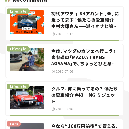
Lifestyle
初代アウディ S4アバント（B5）に
乗ってます！ 僕たちの愛車紹介｜
中村大輝さん——瀬イオナと嶋田
智之の「クルマでざっくばらんば
2026.07.17
らん！」＃20
Lifestyle
今度、マツダのカフェへ行こう！
表参道の「MAZDA TRANS
AOYAMA」で、ちょっとひと息。
——連載｜CCGとクルマでどうす
2026.07.06
る？＜第13回＞
Lifestyle
クルマ、何に乗ってるの？ 僕たち
の愛車紹介 #43｜MG ミジェッ
ト
2026.06.26
Cars
今なら“100万円前後”で買える、