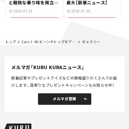
と軽快な乗り味を両立し
最大【新車ニュース】
た400ccフラットトラッ
2026.07.31
2026.07.30
カー【試乗レビュー】
トップ
Cars
Mr.ビーンやトップギアがやり放題！ 英国の三輪車「リライアント・ロビン」──【世界の名車・珍車図鑑】Vol.10
ギャラリー
メルマガ「KURU KURAニュース」
新着記事やプレゼントクイズなどの情報盛りだくさんでお届
けします。
耳寄りなプレゼントキャンペーンもお知らせ中！
メルマガ登録