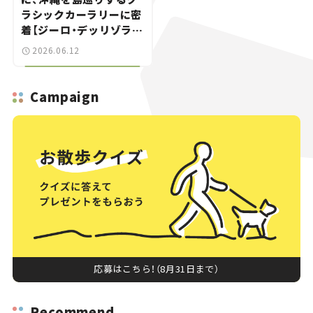
ラシックカーラリーに密
着【ジーロ・デッリゾラ沖
縄｜Giro dell’Isola
2026.06.12
OKINAWA 2026】
Campaign
応募はこちら！（8月31日まで）
Recommend