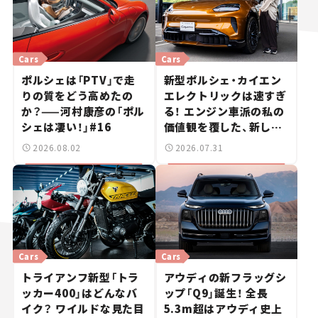
Cars
Cars
ポルシェは「PTV」で走
新型ポルシェ・カイエン
りの質をどう高めたの
エレクトリックは速すぎ
か？——河村康彦の「ポル
る！ エンジン車派の私の
シェは凄い！」#16
価値観を覆した、新しい
ポルシェの走り。
2026.08.02
2026.07.31
Cars
Cars
トライアンフ新型「トラ
アウディの新フラッグシ
ッカー400」はどんなバ
ップ「Q9」誕生！ 全長
イク？ ワイルドな見た目
5.3m超はアウディ史上