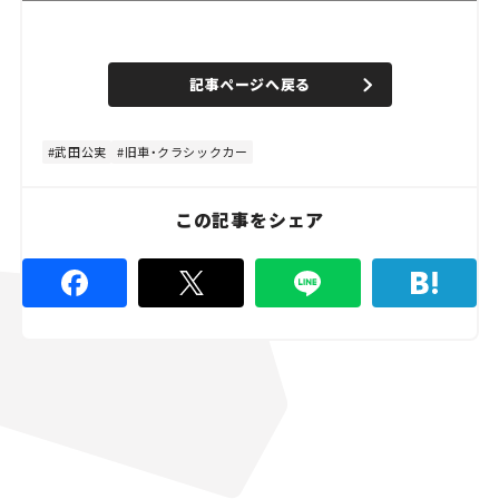
L
o
/
U
a
n
d
記事ページへ戻る
m
e
u
d
t
:
e
8
0
武田公実
旧車・クラシックカー
.
0
0
%
この記事をシェア