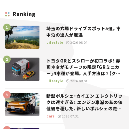
Ranking
埼玉の穴場ドライブスポット5選。車
中泊の達人が厳選
Lifestyle
2026.08.04
トヨタGRとスシローが初コラボ！ 寿
司ネタがモチーフの限定「GRミニカ
ー」4車種が登場。入手方法は？【クル
マとホビー】
Lifestyle
2026.08.04
新型ポルシェ・カイエン エレクトリッ
クは速すぎる！ エンジン車派の私の価
値観を覆した、新しいポルシェの走
り。
Cars
2026.07.31