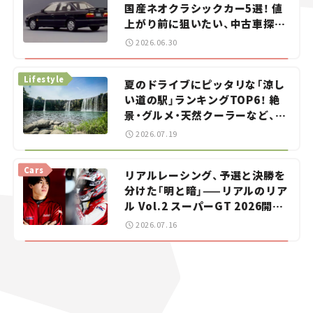
国産ネオクラシックカー5選！ 値
上がり前に狙いたい、中古車探し
をお手伝い――ちょっとイケてるマ
2026.06.30
イカー選び #02
Lifestyle
夏のドライブにピッタリな「涼し
い道の駅」ランキングTOP6！ 絶
景・グルメ・天然クーラーなど、避
暑におすすめのスポットを紹介
2026.07.19
【道の駅マニアの推し駅ガイド】
vol.15
Cars
リアルレーシング、予選と決勝を
分けた「明と暗」——リアルのリア
ル Vol.2 スーパーGT 2026開幕
戦 岡山国際サーキット
2026.07.16