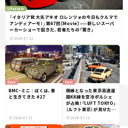
Lifestyle
『イタリア発 大矢アキオ ロレンツォの今日もクルマで
アンディアーモ！』第67回【Movie】——新しいスーパ
ーカーショーで起きた、若者たちの「驚き」
2026.07.22
Cars
Cars
BMC・ミニ｜ぼくは、車
廃線となった東京高速道
と生きてきた #27
路KK線を空冷ポルシェ
が占拠！「LUFT TOKYO」
（ルフト東京）が見せた奇
跡の一日——ハッサンの
2026.07.21
2026.07.10
週末カーミーティング通