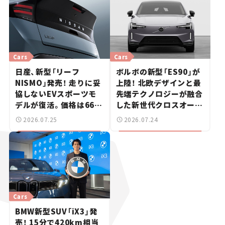
Cars
Cars
日産、新型「リーフ
ボルボの新型「ES90」が
NISMO」発売！ 走りに妥
上陸！ 北欧デザインと最
協しないEVスポーツモ
先端テクノロジーが融合
デルが復活。価格は660
した新世代クロスオーバ
万円から【新車ニュース】
ー【新車ニュース】
2026.07.25
2026.07.24
Cars
BMW新型SUV「iX3」発
売！ 15分で420km相当