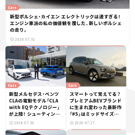
Cars
新型ポルシェ・カイエン エレクトリックは速すぎる！
エンジン車派の私の価値観を覆した、新しいポルシェ
の走り。
2026.07.31
Cars
Cars
新型メルセデス・ベンツ
スマートって覚えてる？
CLAの電動モデル「CLA
プレミアムBEVブランド
with EQテクノロジー」
に生まれ変わった最新作
が上陸！ シューティング
「#5」はミッドサイズ
ブレークも発売【新車ニ
SUV！【日本未発売のク
2026.07.30
2026.07.27
ュース】
ルマたち#18】