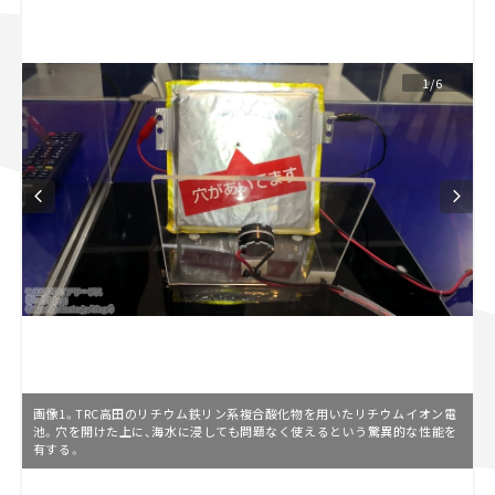
スズキ ジムニー｜Suzuki Jimny
スズキ｜Suzuki
マツダ｜Mazda
マツダ ロードスター｜Mazda Roadster
1/6
画像1。TRC高田のリチウム鉄リン系複合酸化物を用いたリチウムイオン電
池。穴を開けた上に、海水に浸しても問題なく使えるという驚異的な性能を
有する。
L