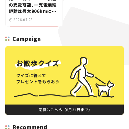
の充電可能、一充電航続
距離は最大906kmに。
サッカー中村敬斗選手も
2026.07.23
登場【新車ニュース】
Campaign
応募はこちら！（8月31日まで）
Recommend