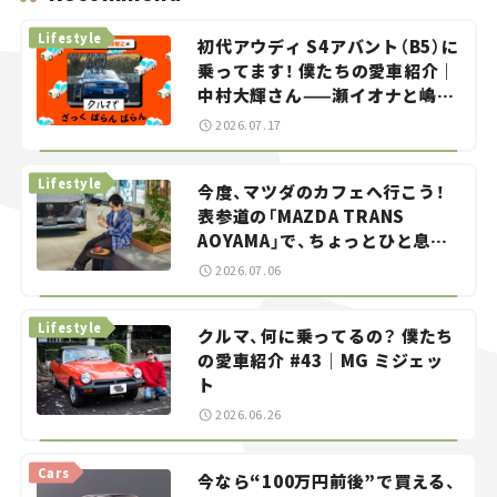
Lifestyle
初代アウディ S4アバント（B5）に
乗ってます！ 僕たちの愛車紹介｜
中村大輝さん——瀬イオナと嶋田
智之の「クルマでざっくばらんば
2026.07.17
らん！」＃20
Lifestyle
今度、マツダのカフェへ行こう！
表参道の「MAZDA TRANS
AOYAMA」で、ちょっとひと息。
——連載｜CCGとクルマでどうす
2026.07.06
る？＜第13回＞
Lifestyle
クルマ、何に乗ってるの？ 僕たち
の愛車紹介 #43｜MG ミジェッ
ト
2026.06.26
Cars
今なら“100万円前後”で買える、