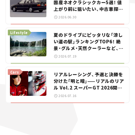
国産ネオクラシックカー5選！ 値
上がり前に狙いたい、中古車探し
をお手伝い――ちょっとイケてるマ
2026.06.30
イカー選び #02
Lifestyle
夏のドライブにピッタリな「涼し
い道の駅」ランキングTOP6！ 絶
景・グルメ・天然クーラーなど、避
暑におすすめのスポットを紹介
2026.07.19
【道の駅マニアの推し駅ガイド】
vol.15
Cars
リアルレーシング、予選と決勝を
分けた「明と暗」——リアルのリア
ル Vol.2 スーパーGT 2026開幕
戦 岡山国際サーキット
2026.07.16