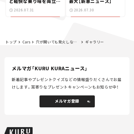
と軽快な乗り味を両立し
最大【新車ニュース】
た400ccフラットトラッ
2026.07.31
2026.07.30
カー【試乗レビュー】
トップ
Cars
穴が開いても発火しない! 安全なリチウムイオン系バッテリー【第11回二次電池展】
ギャラリー
メルマガ「KURU KURAニュース」
新着記事やプレゼントクイズなどの情報盛りだくさんでお届
けします。
耳寄りなプレゼントキャンペーンもお知らせ中！
メルマガ登録