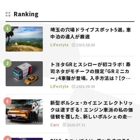
Ranking
埼玉の穴場ドライブスポット5選。車
中泊の達人が厳選
Lifestyle
2026.08.04
トヨタGRとスシローが初コラボ！ 寿
司ネタがモチーフの限定「GRミニカ
ー」4車種が登場。入手方法は？【クル
マとホビー】
Lifestyle
2026.08.04
新型ポルシェ・カイエン エレクトリッ
クは速すぎる！ エンジン車派の私の価
値観を覆した、新しいポルシェの走
り。
Cars
2026.07.31