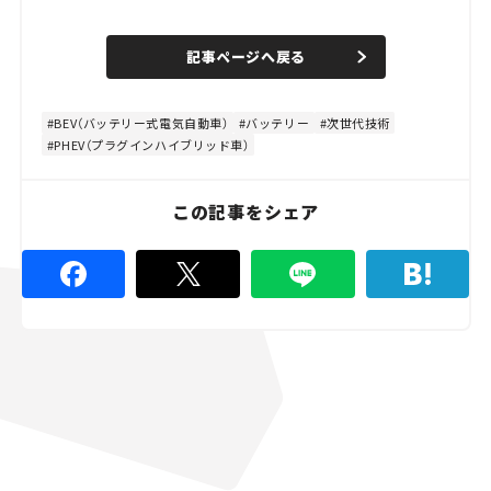
o
/
U
a
n
d
記事ページへ戻る
m
e
u
d
t
:
e
4
8
BEV（バッテリー式電気自動車）
バッテリー
次世代技術
.
PHEV（プラグインハイブリッド車）
8
9
%
この記事をシェア