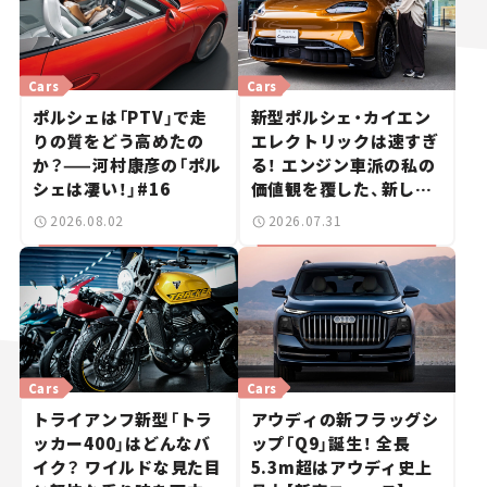
Cars
Cars
ポルシェは「PTV」で走
新型ポルシェ・カイエン
りの質をどう高めたの
エレクトリックは速すぎ
か？——河村康彦の「ポル
る！ エンジン車派の私の
シェは凄い！」#16
価値観を覆した、新しい
ポルシェの走り。
2026.08.02
2026.07.31
Cars
Cars
トライアンフ新型「トラ
アウディの新フラッグシ
ッカー400」はどんなバ
ップ「Q9」誕生！ 全長
イク？ ワイルドな見た目
5.3m超はアウディ史上