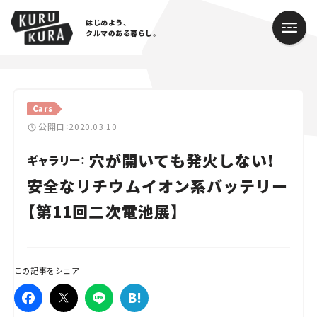
はじめよう、
クルマのある暮らし。
カテゴリ
Cars
Cars
公開日：2020.03.10
穴が開いても発火しない!
Lifestyle
ギャラリー：
安全なリチウムイオン系バッテリー
Traffic
【第11回二次電池展】
Special
Series
この記事をシェア
Campaign
人気のハッシュタグ