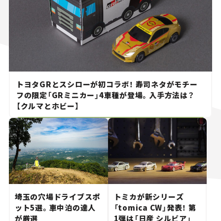
トヨタGRとスシローが初コラボ！ 寿司ネタがモチー
フの限定「GRミニカー」4車種が登場。入手方法は？
【クルマとホビー】
埼玉の穴場ドライブスポ
トミカが新シリーズ
ット5選。車中泊の達人
「tomica CW」発表！ 第
が厳選
1弾は「日産 シルビア」