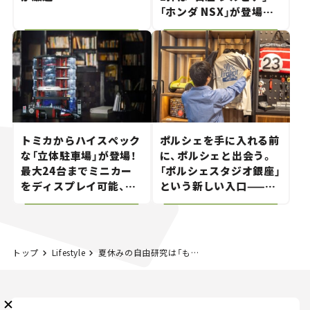
「ホンダ NSX」が登場。
世界が注目す
る“JDM"に焦点【クルマ
とホビー】
メルマガ登録
トミカからハイスペック
ポルシェを手に入れる前
な「立体駐車場」が登場！
に、ポルシェと出会う。
KURU KURAについて
広告掲載
プライバシーポリシー
採用情報
最大24台までミニカー
「ポルシェスタジオ銀座」
FAQ
をディスプレイ可能、特
という新しい入口——連
別な「日産 GT-R
載｜CCGとクルマでどう
follow us
NISMO」も付属【クルマ
する？＜第14回＞
とホビー】
トップ
Lifestyle
夏休みの自由研究は「もりみず」のダム見学に行こう！