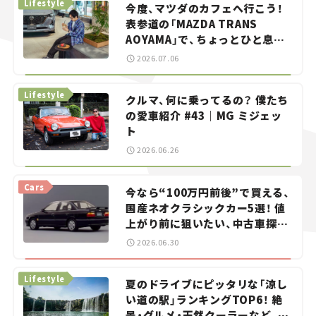
Lifestyle
今度、マツダのカフェへ行こう！
表参道の「MAZDA TRANS
AOYAMA」で、ちょっとひと息。
——連載｜CCGとクルマでどうす
2026.07.06
る？＜第13回＞
Lifestyle
クルマ、何に乗ってるの？ 僕たち
の愛車紹介 #43｜MG ミジェッ
ト
2026.06.26
Cars
今なら“100万円前後”で買える、
国産ネオクラシックカー5選！ 値
上がり前に狙いたい、中古車探し
をお手伝い――ちょっとイケてるマ
2026.06.30
イカー選び #02
Lifestyle
夏のドライブにピッタリな「涼し
い道の駅」ランキングTOP6！ 絶
景・グルメ・天然クーラーなど、避