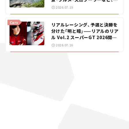
暑におすすめのスポットを紹介
2026.07.19
【道の駅マニアの推し駅ガイド】
vol.15
Cars
リアルレーシング、予選と決勝を
分けた「明と暗」——リアルのリア
ル Vol.2 スーパーGT 2026開幕
戦 岡山国際サーキット
2026.07.16