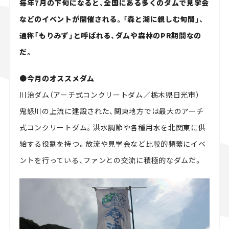
毎年7月の下旬になると、全国にある多くのダムで見学会
スズキ ジムニー｜Suzuki Jimny
スズキ｜Suzuki
などのイベントが開催される。「森と湖に親しむ旬間」、
マツダ｜Mazda
マツダ ロードスター｜Mazda Roadster
通称「もりみず」と呼ばれる、ダムや森林のPR期間なの
だ。
●今月のオススメダム
川治ダム（アーチ式コンクリートダム／栃木県日光市）
鬼怒川の上流に建設された、関東地方では最大のアーチ
式コンクリートダム。洪水調節や各種用水を北関東に供
給する役割を持つ。放流や見学会など比較的頻繁にイベ
ントを行っている、ファンとの交流に積極的なダムだ。