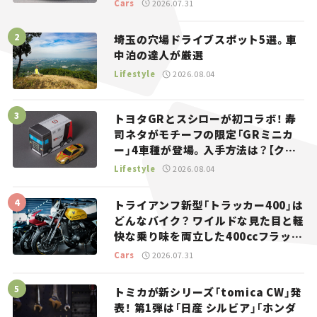
Cars
2026.07.31
埼玉の穴場ドライブスポット5選。車
中泊の達人が厳選
Lifestyle
2026.08.04
トヨタGRとスシローが初コラボ！ 寿
司ネタがモチーフの限定「GRミニカ
ー」4車種が登場。入手方法は？【クル
マとホビー】
Lifestyle
2026.08.04
トライアンフ新型「トラッカー400」は
どんなバイク？ ワイルドな見た目と軽
快な乗り味を両立した400ccフラット
トラッカー【試乗レビュー】
Cars
2026.07.31
トミカが新シリーズ「tomica CW」発
表！ 第1弾は「日産 シルビア」「ホンダ