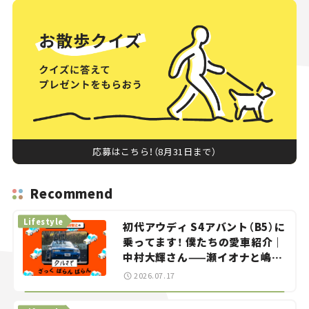
応募はこちら！（8月31日まで）
Recommend
Lifestyle
初代アウディ S4アバント（B5）に
乗ってます！ 僕たちの愛車紹介｜
中村大輝さん——瀬イオナと嶋田
智之の「クルマでざっくばらんば
2026.07.17
らん！」＃20