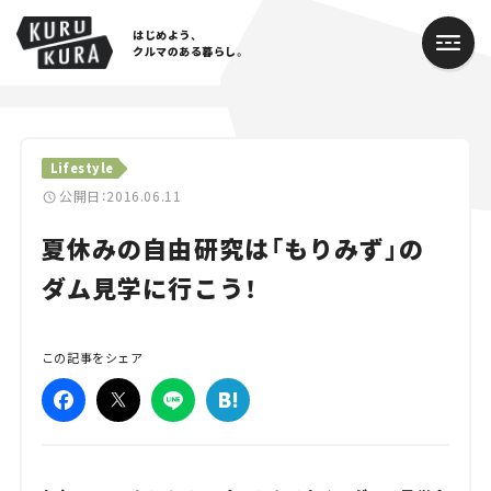
はじめよう、
クルマのある暮らし。
カテゴリ
Lifestyle
Cars
公開日：2016.06.11
夏休みの自由研究は「もりみず」の
Lifestyle
ダム見学に行こう！
Traffic
Special
この記事をシェア
Series
Campaign
人気のハッシュタグ