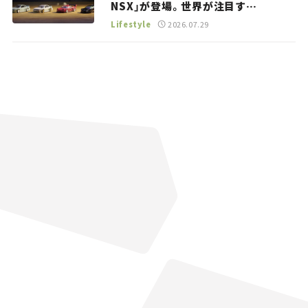
NSX」が登場。世界が注目す
る“JDM”に焦点【クルマとホビー】
Lifestyle
2026.07.29