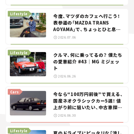
らん！」＃20
Lifestyle
今度、マツダのカフェへ行こう！
表参道の「MAZDA TRANS
AOYAMA」で、ちょっとひと息。
——連載｜CCGとクルマでどうす
2026.07.06
る？＜第13回＞
Lifestyle
クルマ、何に乗ってるの？ 僕たち
の愛車紹介 #43｜MG ミジェッ
ト
2026.06.26
Cars
今なら“100万円前後”で買える、
国産ネオクラシックカー5選！ 値
上がり前に狙いたい、中古車探し
をお手伝い――ちょっとイケてるマ
2026.06.30
イカー選び #02
Lifestyle
夏のドライブにピッタリな「涼し