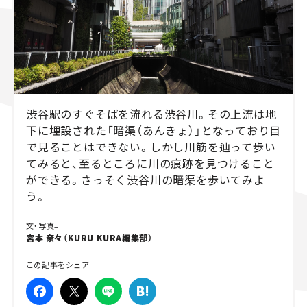
スズキ ジムニー｜Suzuki Jimny
スズキ｜Suzuki
マツダ｜Mazda
マツダ ロードスター｜Mazda Roadster
渋谷駅のすぐそばを流れる渋谷川。その上流は地
下に埋設された「暗渠（あんきょ）」となっており目
で見ることはできない。しかし川筋を辿って歩い
てみると、至るところに川の痕跡を見つけること
ができる。さっそく渋谷川の暗渠を歩いてみよ
う。
文・写真=
宮本 奈々（KURU KURA編集部）
この記事をシェア