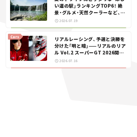
い道の駅」ランキングTOP6！ 絶
景・グルメ・天然クーラーなど、避
暑におすすめのスポットを紹介
2026.07.19
【道の駅マニアの推し駅ガイド】
vol.15
Cars
リアルレーシング、予選と決勝を
分けた「明と暗」——リアルのリア
ル Vol.2 スーパーGT 2026開幕
戦 岡山国際サーキット
2026.07.16