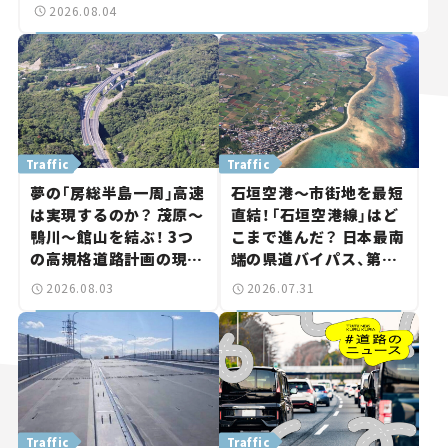
2026.08.04
Traffic
Traffic
夢の「房総半島一周」高速
石垣空港～市街地を最短
は実現するのか？ 茂原～
直結！「石垣空港線」はど
鴨川～館山を結ぶ！ 3つ
こまで進んだ？ 日本最南
の高規格道路計画の現
端の県道バイパス、第2
状。「館山鴨川道路」で検
工区も延伸開通 【いま気
2026.08.03
2026.07.31
討進む【いま気になる道
になる道路計画】
路計画】
Traffic
Traffic