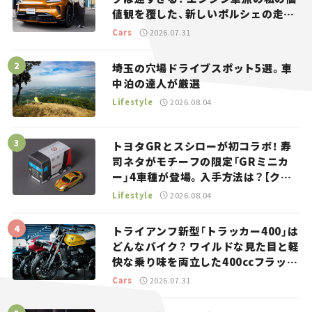
値観を覆した、新しいポルシェの走
り。
Cars
2026.07.31
埼玉の穴場ドライブスポット5選。車
中泊の達人が厳選
Lifestyle
2026.08.04
トヨタGRとスシローが初コラボ！ 寿
司ネタがモチーフの限定「GRミニカ
ー」4車種が登場。入手方法は？【クル
マとホビー】
Lifestyle
2026.08.04
トライアンフ新型「トラッカー400」は
どんなバイク？ ワイルドな見た目と軽
快な乗り味を両立した400ccフラット
トラッカー【試乗レビュー】
Cars
2026.07.31