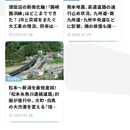
津田沼の新南北軸！「藤崎
熊本地震、高速道路の通
茜浜線」はどこまででき
行止め状況。九州道・南
た？ JRと京成をまたぐ
九州道・九州中央道など
大工事の現況。将来は
に影響。橋の損傷も確認
「習志野～鎌ケ谷」を最短
【道路のニュース】
2026.07.30
2026.07.29
直結【いま気になる道路
計画】
Traffic
松本～新潟を最短直結！
「松本糸魚川連絡道路」計
画が進行中。大町・白馬
の大渋滞を変える「信号
ゼロ」バイパスも事業化
2026.07.28
へ【いま気になる道路計
画】