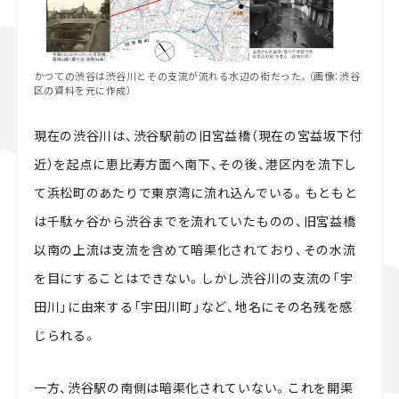
かつての渋谷は渋谷川とその支流が流れる水辺の街だった。（画像：渋谷
区の資料を元に作成）
現在の渋谷川は、渋谷駅前の旧宮益橋（現在の宮益坂下付
近）を起点に恵比寿方面へ南下、その後、港区内を流下し
て浜松町のあたりで東京湾に流れ込んでいる。もともと
は千駄ヶ谷から渋谷までを流れていたものの、旧宮益橋
以南の上流は支流を含めて暗渠化されており、その水流
を目にすることはできない。しかし渋谷川の支流の「宇
田川」に由来する「宇田川町」など、地名にその名残を感
じられる。
一方、渋谷駅の南側は暗渠化されていない。これを開渠