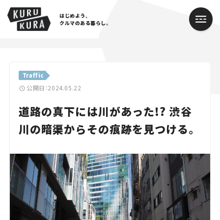
はじめよう、
クルマのある暮らし。
カテゴリ
Traffic
Cars
公開日：2024.05.22
道路の真下には川があった!? 渋谷
Lifestyle
川の暗渠からその痕跡を見つける。
Traffic
Special
Series
Campaign
人気のハッシュタグ