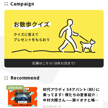
Campaign
応募はこちら！（8月31日まで）
Recommend
Lifestyle
初代アウディ S4アバント（B5）に
乗ってます！ 僕たちの愛車紹介｜
中村大輝さん——瀬イオナと嶋田
智之の「クルマでざっくばらんば
2026.07.17