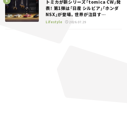
トミカが新シリーズ「tomica CW」発
表！ 第1弾は「日産 シルビア」「ホンダ
NSX」が登場。世界が注目す
る“JDM”に焦点【クルマとホビー】
Lifestyle
2026.07.29